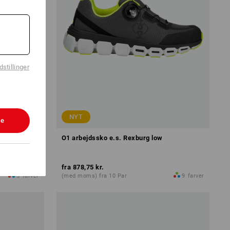
stillinger
NYT
le
O1 arbejdssko e.s. Rexburg low
fra
878,75 kr.
5
farver
(med moms) fra 10 Par
9
farver