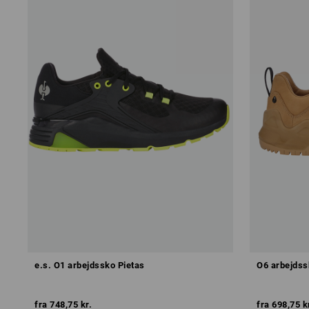
e.s. O1 arbejdssko Pietas
O6 arbejdss
fra
748,75 kr.
fra
698,75 k