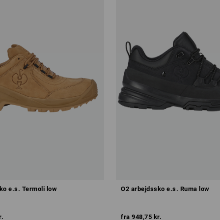
ko e.s. Termoli low
O2 arbejdssko e.s. Ruma low
r.
fra
948,75 kr.