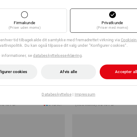
Firmakunde
Privatkunde
(Priser uden moms)
(Priser med moms)
l enhver tid tilbagekalde dit samtykke med fremadrettet virkning via
Cookieind
ivatlivspolitik. Du kan også tilpasse dit valg under ”Konfigurer cookies”.
e informationer, se
databeskyttelseserklæring
.
figurer cookies
Afvis alle
Accepter al
 e.s. Toledo low
O2 Arbejdssko e.s. Apate II mid
Databeskyttelse
|
Impressum
r.
fra
1.048,75 kr.
ra 10 Par
6
farver
(med moms) fra 10 Par