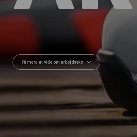
få mere at vide om arbejdssko