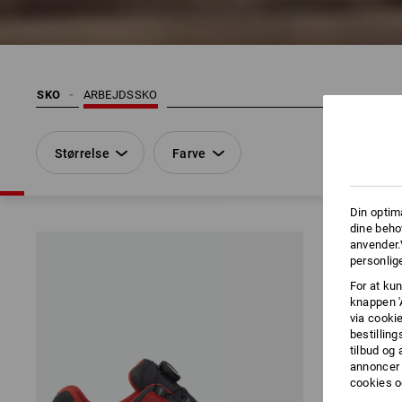
SKO
ARBEJDSSKO
Størrelse
Farve
Din optim
dine beho
anvender.
personlige
For at kun
knappen '
via cooki
bestilling
tilbud og
annoncer 
cookies o