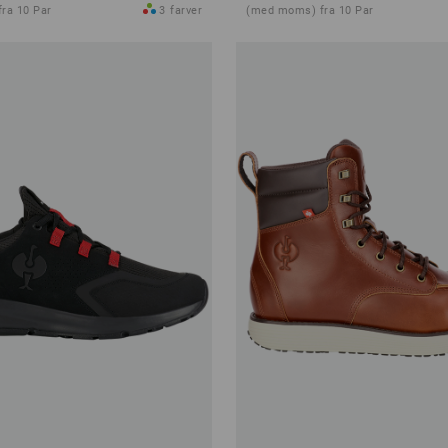
ra 10 Par
3
farver
(med moms) fra 10 Par