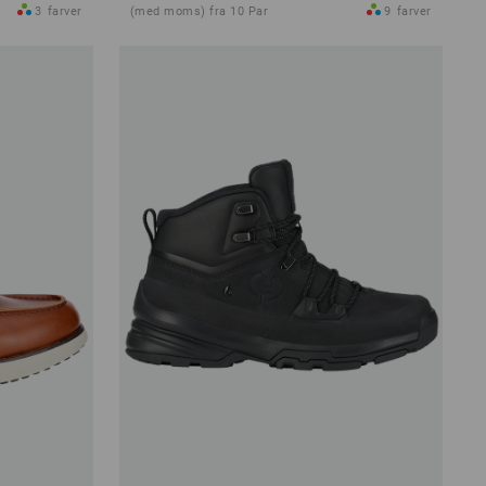
3
farver
(med moms) fra 10 Par
9
farver