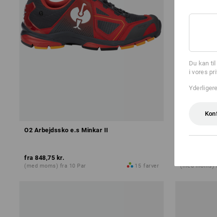
Du kan ti
i vores pr
Yderliger
Kon
O2 Arbejdssko e.s Minkar II
Allroundsko
fra
848,75 kr.
fra
848,75 k
(med moms) fra 10 Par
15
farver
(med moms) f