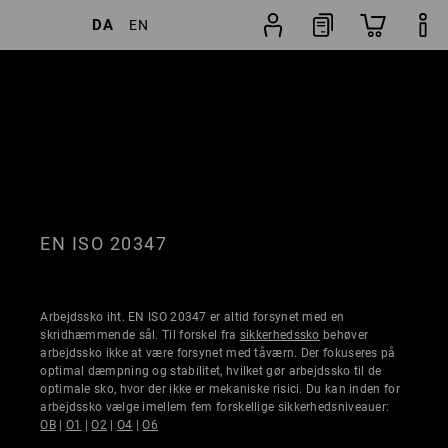
DA
EN
ltre
Popularitet
Skosøgning
EN ISO 20347
Arbejdssko iht. EN ISO 20347 er altid forsynet med en
skridhæmmende sål. Til forskel fra
sikkerhedssko
behøver
arbejdssko ikke at være forsynet med tåværn. Der fokuseres på
optimal dæmpning og stabilitet, hvilket gør arbejdssko til de
optimale sko, hvor der ikke er mekaniske risici. Du kan inden for
arbejdssko vælge imellem fem forskellige sikkerhedsniveauer:
OB
|
O1
|
O2
|
O4
|
O6