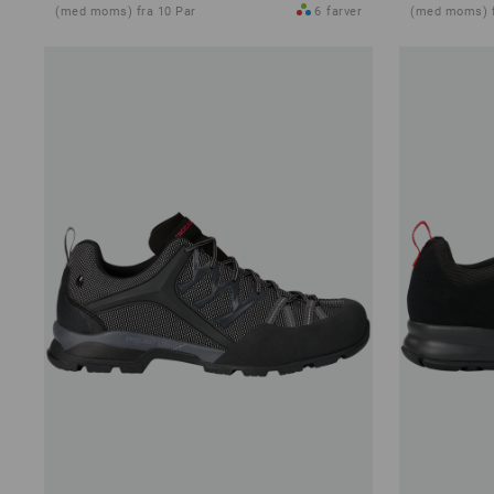
(med moms) fra 10 Par
6
farver
(med moms) f