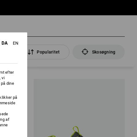
DA
EN
ltre
Popularitet
Skosøgning
mt efter
 vi
 på dine
klikker på
jemmeside
ssede
ng af
danne