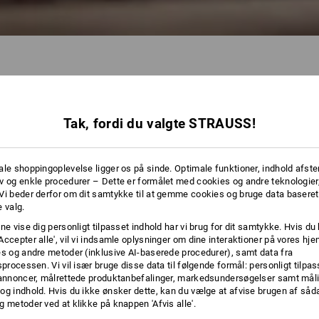
Tak, fordi du valgte STRAUSS!
49 Artikler
Flere fi
ale shoppingoplevelse ligger os på sinde. Optimale funktioner, indhold afste
v og enkle procedurer – Dette er formålet med cookies og andre teknologier,
Vi beder derfor om dit samtykke til at gemme cookies og bruge data baseret
 valg.
ne vise dig personligt tilpasset indhold har vi brug for dit samtykke. Hvis du 
Accepter alle', vil vi indsamle oplysninger om dine interaktioner på vores h
es og andre metoder (inklusive AI-baserede procedurer), samt data fra
sprocessen. Vi vil især bruge disse data til følgende formål: personligt tilpa
 annoncer, målrettede produktanbefalinger, markedsundersøgelser samt måli
og indhold. Hvis du ikke ønsker dette, kan du vælge at afvise brugen af så
g metoder ved at klikke på knappen 'Afvis alle'.