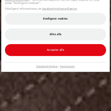
under ”Konfigurer cookies”.
Yderligere informationer, se
databeskyttelseserklæring
.
Konfigurer cookies
Afvis alle
Accepter alle
Databeskyttelse
|
Impressum