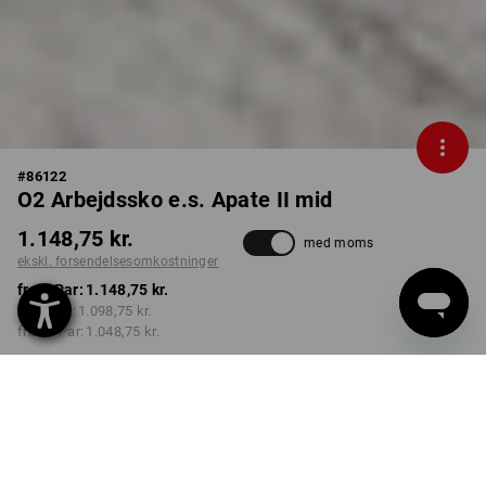
#
86122
O2 Arbejdssko e.s. Apate II mid
1.148,75 kr.
med moms
ekskl. forsendelsesomkostninger
fra 1 Par:
1.148,75 kr.
fra 3 Par:
1.098,75 kr.
fra 10 Par:
1.048,75 kr.
Leveringstid ca. 3-6
hverdage
FARVE
STØRRELSE
37
vælg
vælg