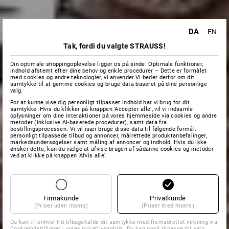
DA
EN
Tak, fordi du valgte STRAUSS!
Din optimale shoppingoplevelse ligger os på sinde. Optimale funktioner,
indhold afstemt efter dine behov og enkle procedurer – Dette er formålet
med cookies og andre teknologier, vi anvender.Vi beder derfor om dit
samtykke til at gemme cookies og bruge data baseret på dine personlige
valg.
For at kunne vise dig personligt tilpasset indhold har vi brug for dit
samtykke. Hvis du klikker på knappen 'Accepter alle', vil vi indsamle
oplysninger om dine interaktioner på vores hjemmeside via cookies og andre
metoder (inklusive AI-baserede procedurer), samt data fra
bestillingsprocessen. Vi vil især bruge disse data til følgende formål:
personligt tilpassede tilbud og annoncer, målrettede produktanbefalinger,
markedsundersøgelser samt måling af annoncer og indhold. Hvis du ikke
ønsker dette, kan du vælge at afvise brugen af sådanne cookies og metoder
ved at klikke på knappen 'Afvis alle'.
Firmakunde
Privatkunde
(Priser uden moms)
(Priser med moms)
Du kan til enhver tid tilbagekalde dit samtykke med fremadrettet virkning via
Cookieindstillinger
i vores privatlivspolitik. Du kan også tilpasse dit valg