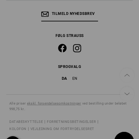
TILMELD NYHEDSBREV
FØLG STRAUSS
SPROGVALG
DA
EN
Alle priser
ekskl. forsendelsesomkostninger
ved bestilling under beløbet
998,75 kr..
DATABESKYTTELSE
FORRETNINGSBETINGELSER
KOLOFON
VEJLEDNING OM FORTRYDELSESRET