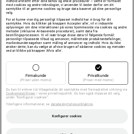
indhold afstemt efter dine behov og enkle procedurer – Dette er formålet
med cookies og andre teknologier, vi anvender.Vi beder derfor om dit
samtykke til at gemme cookies og bruge data baseret på dine personlige
Du har allerede set 2 af 2 varer.
valg.
For at kunne vise dig personligt tilpasset indhold har vi brug for dit
samtykke. Hvis du klikker på knappen 'Accepter alle', vil vi indsamle
oplysninger om dine interaktioner på vores hjemmeside via cookies og andre
metoder (inklusive AI-baserede procedurer), samt data fra
bestillingsprocessen. Vi vil især bruge disse data til følgende formål:
personligt tilpassede tilbud og annoncer, målrettede produktanbefalinger,
markedsundersøgelser samt måling af annoncer og indhold. Hvis du ikke
ønsker dette, kan du vælge at afvise brugen af sådanne cookies og metoder
ved at klikke på knappen 'Afvis alle'.
SERVICE 70 20 91 18
Firmakunde
Privatkunde
(Priser uden moms)
(Priser med moms)
SERVICE
Du kan til enhver tid tilbagekalde dit samtykke med fremadrettet virkning via
Cookieindstillinger
i vores privatlivspolitik. Du kan også tilpasse dit valg
under ”Konfigurer cookies”.
VIRKSOMHEDER
Yderligere informationer, se
databeskyttelseserklæring
.
Konfigurer cookies
INFORMATION
BETALINGSMETODER