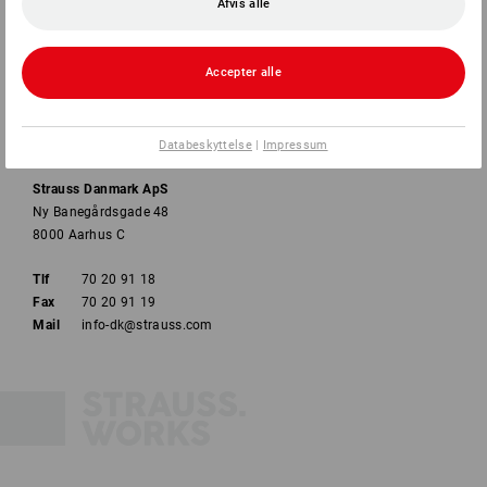
Afvis alle
Accepter alle
Databeskyttelse
|
Impressum
Strauss Danmark ApS
Ny Banegårdsgade 48
8000 Aarhus C
Tlf
70 20 91 18
Fax
70 20 91 19
Mail
info-dk@strauss.com