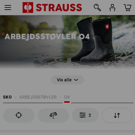
2
ARBEJDSSTØVLER O4
EN ISO 20347
SKO
ARBEJDSSTØVLER
O4
Skridsikkerhed
Kunststof- og gummistøvler
Vandtæthed
2
Stødabsorption i hælen (E)
Profileret sål
Antistatiske egenskaber (A)