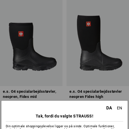
Oversigt over beskyttelsesklasser
e.s. O4 specialarbejdsstøvler,
e.s. O4 specialarbejdsstøvler
neopren, Fides mid
neopren Fides high
2
farver
2
farver
DA
EN
fra
648,75 kr.
fra
698,75 kr.
Tak, fordi du valgte STRAUSS!
(med moms) fra 10 Par
(med moms) fra 10 Par
Din optimale shoppingoplevelse ligger os på sinde. Optimale funktioner,