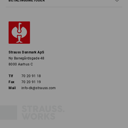
BETALINGSMETODER
Strauss Danmark ApS
Ny Banegårdsgade 48
8000 Aarhus C
Tlf
70 20 91 18
Fax
70 20 91 19
Mail
info-dk@strauss.com