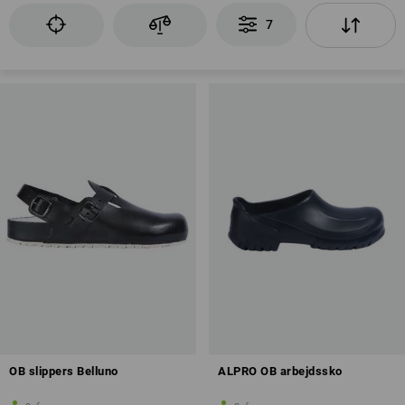
Skridsikkerhed
Antistatiske egenskaber (A)
7
Oversigt over beskyttelsesklasser
OB slippers Belluno
ALPRO OB arbejdssko