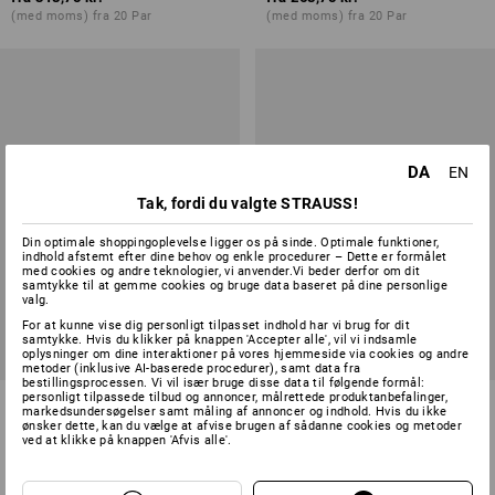
(med moms) fra 20 Par
(med moms) fra 20 Par
DA
EN
Tak, fordi du valgte STRAUSS!
Din optimale shoppingoplevelse ligger os på sinde. Optimale funktioner,
indhold afstemt efter dine behov og enkle procedurer – Dette er formålet
med cookies og andre teknologier, vi anvender.Vi beder derfor om dit
samtykke til at gemme cookies og bruge data baseret på dine personlige
valg.
For at kunne vise dig personligt tilpasset indhold har vi brug for dit
samtykke. Hvis du klikker på knappen 'Accepter alle', vil vi indsamle
oplysninger om dine interaktioner på vores hjemmeside via cookies og andre
metoder (inklusive AI-baserede procedurer), samt data fra
bestillingsprocessen. Vi vil især bruge disse data til følgende formål:
personligt tilpassede tilbud og annoncer, målrettede produktanbefalinger,
ABEBA OB slippers Tahiti
ABEBA OB sandaler Hawaii
markedsundersøgelser samt måling af annoncer og indhold. Hvis du ikke
ønsker dette, kan du vælge at afvise brugen af sådanne cookies og metoder
ved at klikke på knappen 'Afvis alle'.
2
farver
2
farver
fra
258,75 kr.
fra
338,75 kr.
(med moms) fra 20 Par
(med moms) fra 20 Par