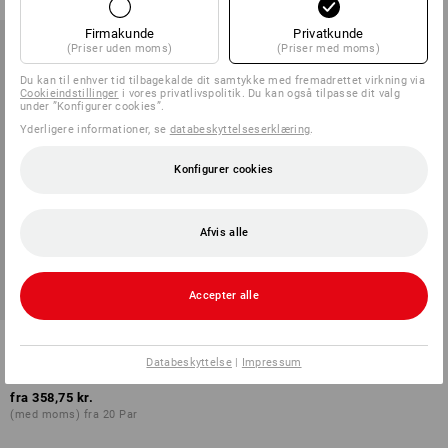
Firmakunde
Privatkunde
(Priser uden moms)
(Priser med moms)
Du kan til enhver tid tilbagekalde dit samtykke med fremadrettet virkning via
Cookieindstillinger
i vores privatlivspolitik. Du kan også tilpasse dit valg
under ”Konfigurer cookies”.
Yderligere informationer, se
databeskyttelseserklæring
.
Konfigurer cookies
Afvis alle
Accepter alle
ABEBA OB slippers Caracas
Databeskyttelse
|
Impressum
2
farver
fra
358,75 kr.
(med moms) fra 20 Par