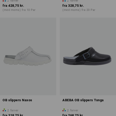
2
farver
2
farver
fra
428,75 kr.
fra
328,75 kr.
(med moms) fra 10 Par
(med moms) fra 20 Par
OB slippers Naxos
ABEBA OB slippers Tonga
2
farver
2
farver
fra
318,75 kr.
fra
268,75 kr.