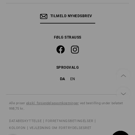
TILMELD NYHEDSBREV
FØLG STRAUSS
SPROGVALG
DA
EN
Alle priser
ekskl. forsendelsesomkostninger
ved bestilling under beløbet
998,75 kr..
DATABESKYTTELSE
FORRETNINGSBETINGELSER
KOLOFON
VEJLEDNING OM FORTRYDELSESRET