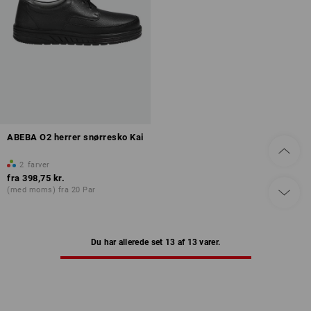
ABEBA O2 herrer snørresko Kai
2
farver
fra
398,75 kr.
(med moms) fra 20 Par
Du har allerede set 13 af 13 varer.