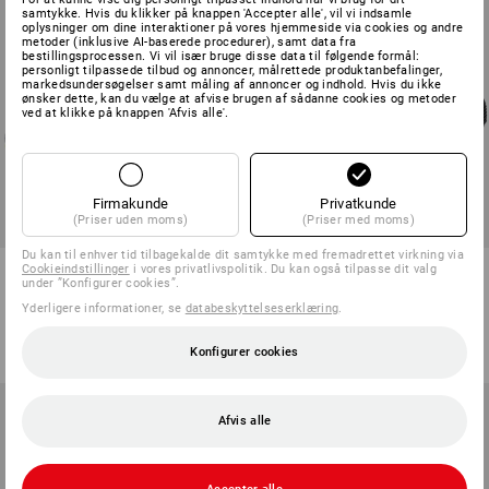
samtykke. Hvis du klikker på knappen 'Accepter alle', vil vi indsamle
oplysninger om dine interaktioner på vores hjemmeside via cookies og andre
metoder (inklusive AI-baserede procedurer), samt data fra
bestillingsprocessen. Vi vil især bruge disse data til følgende formål:
personligt tilpassede tilbud og annoncer, målrettede produktanbefalinger,
markedsundersøgelser samt måling af annoncer og indhold. Hvis du ikke
ønsker dette, kan du vælge at afvise brugen af sådanne cookies og metoder
ved at klikke på knappen 'Afvis alle'.
Firmakunde
Privatkunde
(Priser uden moms)
(Priser med moms)
Du kan til enhver tid tilbagekalde dit samtykke med fremadrettet virkning via
e.s. O2 arbejdssko Tethys mid
O2 arbejdssko e.s. Apate II low
Cookieindstillinger
i vores privatlivspolitik. Du kan også tilpasse dit valg
under ”Konfigurer cookies”.
Yderligere informationer, se
databeskyttelseserklæring
.
6
farver
5
farver
fra
998,75 kr.
fra
948,75 kr.
(med moms) fra 10 Par
(med moms) fra 10 Par
Konfigurer cookies
Afvis alle