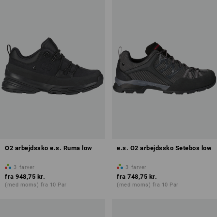
O2 arbejdssko e.s. Ruma low
e.s. O2 arbejdssko Setebos low
3
farver
3
farver
fra
948,75 kr.
fra
748,75 kr.
(med moms) fra 10 Par
(med moms) fra 10 Par