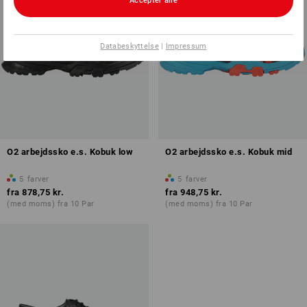
Accepter alle
Databeskyttelse
|
Impressum
O2 arbejdssko e.s. Kobuk low
O2 arbejdssko e.s. Kobuk mid
5
farver
5
farver
fra
878,75 kr.
fra
948,75 kr.
(med moms) fra 10 Par
(med moms) fra 10 Par