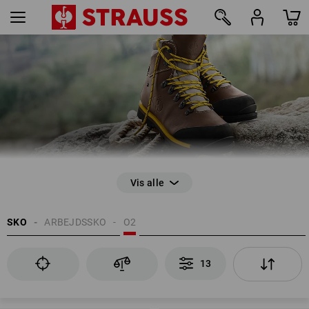
Bedste skridsikkerhed og perfekt støddæmpning
13
SKO
ARBEJDSSKO
O2
13
EN ISO 20347
Lukket hælparti
Stødabsorption i hælen (E)