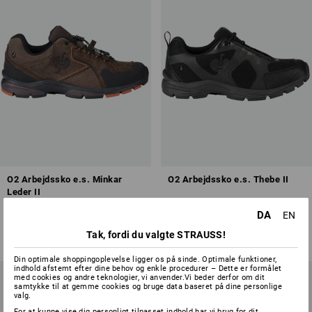
O2 Arbejdssko e.s. Minkar
O2 Arbejdssko e.s. Thebe II
Leder II
DA
4
farver
7
farver
EN
fra
848,75 kr.
fra
748,75 kr.
Tak, fordi du valgte STRAUSS!
(med moms) fra 10 Par
(med moms) fra 10 Par
Din optimale shoppingoplevelse ligger os på sinde. Optimale funktioner,
indhold afstemt efter dine behov og enkle procedurer – Dette er formålet
med cookies og andre teknologier, vi anvender.Vi beder derfor om dit
samtykke til at gemme cookies og bruge data baseret på dine personlige
valg.
For at kunne vise dig personligt tilpasset indhold har vi brug for dit