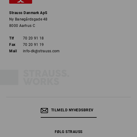
Strauss Danmark ApS
Ny Banegårdsgade 48
8000 Aarhus C
Tlf
70 20 91 18
Fax
70 20 91 19
Mail
info-dk@strauss.com
TILMELD NYHEDSBREV
FØLG STRAUSS