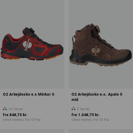
Skridsikkerhed
Antistatiske egenskaber (A)
Vandtæthed
Oversigt over beskyttelsesklasser
O2 Arbejdssko e.s Minkar II
O2 Arbejdssko e.s. Apate II
mid
15
farver
5
farver
fra
848,75 kr.
fra
1.048,75 kr.
(med moms) fra 10 Par
(med moms) fra 10 Par