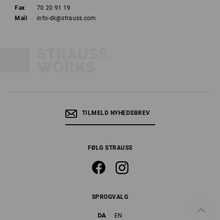
Fax
70 20 91 19
Mail
info-dk@strauss.com
TILMELD NYHEDSBREV
FØLG STRAUSS
SPROGVALG
DA
EN