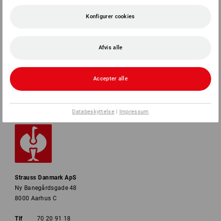
SERVICE
Konfigurer cookies
VIRKSOMHEDER
Afvis alle
INFORMATION
Accepter alle
BETALINGSMETODER
Databeskyttelse
|
Impressum
Strauss Danmark ApS
Ny Banegårdsgade 48
8000 Aarhus C
Tlf
70 20 91 18