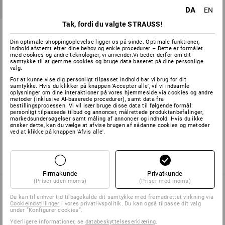
DA
EN
Tak, fordi du valgte STRAUSS!
SB sikkerhedssko e.s. Taupo
low
Din optimale shoppingoplevelse ligger os på sinde. Optimale funktioner,
indhold afstemt efter dine behov og enkle procedurer – Dette er formålet
2
farver
med cookies og andre teknologier, vi anvender.Vi beder derfor om dit
samtykke til at gemme cookies og bruge data baseret på dine personlige
fra
648,75 kr.
valg.
(med moms) fra 10 Par
For at kunne vise dig personligt tilpasset indhold har vi brug for dit
samtykke. Hvis du klikker på knappen 'Accepter alle', vil vi indsamle
oplysninger om dine interaktioner på vores hjemmeside via cookies og andre
metoder (inklusive AI-baserede procedurer), samt data fra
bestillingsprocessen. Vi vil især bruge disse data til følgende formål:
Du har allerede set 3 af 3 varer.
personligt tilpassede tilbud og annoncer, målrettede produktanbefalinger,
markedsundersøgelser samt måling af annoncer og indhold. Hvis du ikke
ønsker dette, kan du vælge at afvise brugen af sådanne cookies og metoder
ved at klikke på knappen 'Afvis alle'.
Firmakunde
Privatkunde
(Priser uden moms)
(Priser med moms)
Du kan til enhver tid tilbagekalde dit samtykke med fremadrettet virkning via
Cookieindstillinger
i vores privatlivspolitik. Du kan også tilpasse dit valg
SERVICE 70 20 91 18
under ”Konfigurer cookies”.
Yderligere informationer, se
databeskyttelseserklæring
.