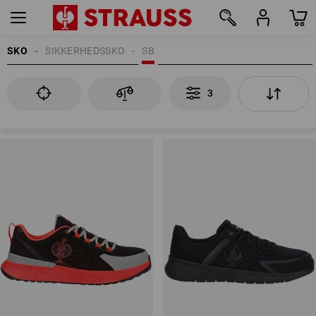
SKO
SIKKERHEDSSKO
SB
3
3