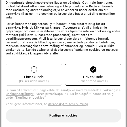
Din optimale shoppingoplevelse ligger os på sinde. Optimale funktioner,
indhold afstemt efter dine behov og enkle procedurer – Dette er formålet
med cookies og andre teknologier, vi anvender.Vi beder derfor om dit
samtykke til at gemme cookies og bruge data baseret på dine personlige
valg.
Du har allerede set 1 af 1 varer.
For at kunne vise dig personligt tilpasset indhold har vi brug for dit
samtykke. Hvis du klikker på knappen 'Accepter alle', vil vi indsamle
oplysninger om dine interaktioner på vores hjemmeside via cookies og andre
metoder (inklusive AI-baserede procedurer), samt data fra
bestillingsprocessen. Vi vil især bruge disse data til følgende formål:
personligt tilpassede tilbud og annoncer, målrettede produktanbefalinger,
markedsundersøgelser samt måling af annoncer og indhold. Hvis du ikke
ønsker dette, kan du vælge at afvise brugen af sådanne cookies og metoder
ved at klikke på knappen 'Afvis alle'.
SERVICE 70 20 91 18
Firmakunde
Privatkunde
(Priser uden moms)
(Priser med moms)
Du kan til enhver tid tilbagekalde dit samtykke med fremadrettet virkning via
Cookieindstillinger
i vores privatlivspolitik. Du kan også tilpasse dit valg
SERVICE
under ”Konfigurer cookies”.
Yderligere informationer, se
databeskyttelseserklæring
.
VIRKSOMHEDER
Konfigurer cookies
INFORMATION