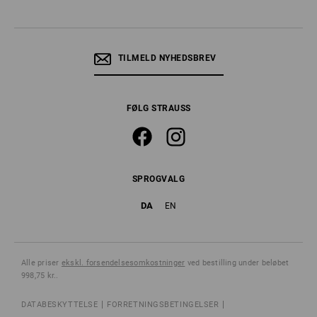
TILMELD NYHEDSBREV
FØLG STRAUSS
SPROGVALG
DA
EN
Alle priser
ekskl. forsendelsesomkostninger
ved bestilling under beløbet
998,75 kr..
DATABESKYTTELSE
FORRETNINGSBETINGELSER