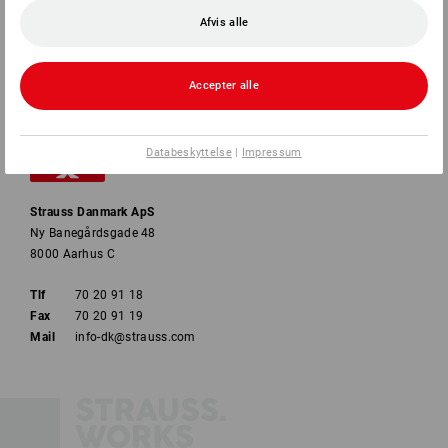
Afvis alle
BETALINGSMETODER
Accepter alle
Databeskyttelse
|
Impressum
Strauss Danmark ApS
Ny Banegårdsgade 48
8000 Aarhus C
Tlf
70 20 91 18
Fax
70 20 91 19
Mail
info-dk@strauss.com