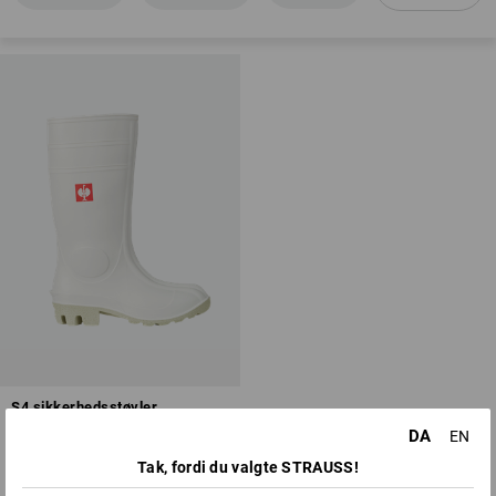
Vandtæthed
Tåbeskyttelseskappe
Sål resistent over for benzin og diesel (FO)
Antistatiske egenskaber (A)
Oversigt over beskyttelsesklasser
S4 sikkerhedsstøvler
DA
EN
1
farve
Tak, fordi du valgte STRAUSS!
fra
258,75 kr.
(med moms) fra 20 Par