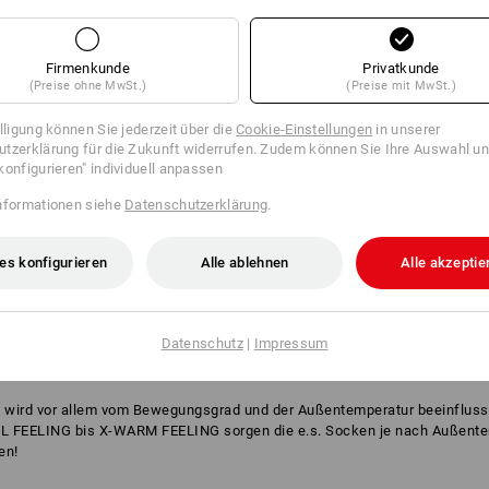
Firmenkunde
Privatkunde
(Preise ohne MwSt.)
(Preise mit MwSt.)
illigung können Sie jederzeit über die
Cookie-Einstellungen
in unserer
tzerklärung für die Zukunft widerrufen. Zudem können Sie Ihre Auswahl un
konfigurieren" individuell anpassen
nformationen siehe
Datenschutzerklärung
.
es konfigurieren
Alle ablehnen
Alle akzeptie
Datenschutz
|
Impressum
PERFEKTE SOCKE
ird vor allem vom Bewegungsgrad und der Außentemperatur beeinflusst. M
L FEELING bis X-WARM FEELING sorgen die e.s. Socken je nach Außentem
en!