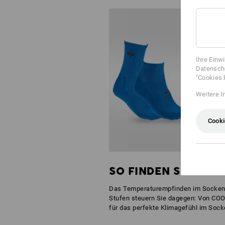
Ihre Einw
Datenschu
"Cookies 
Weitere I
Cooki
SO FINDEN SIE DIE 
Das Temperaturempfinden im Socken w
Stufen steuern Sie dagegen: Von COO
für das perfekte Klimagefühl im Sock