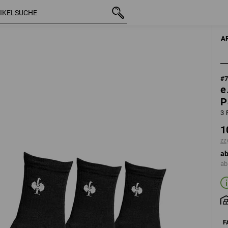
mit MwSt.
10,59 €
36-38
arz
zzgl. Versandkoste
A
#
e
P
3 
1
zz
ab
ab
F