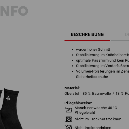
INFO
BESCHREIBUNG
D
wadenhoher Schnitt
Stabilisierung im Knöchelberei
optimale Passform und kein Ru
Stabilisierung im Vorderfußbe
Volumen-Polsterungen im Zehen
Sicherheitsschuhe
Material:
Oberstoff
85
%
Baumwolle
/
13
%
Po
Pflegehinweise:
Maschinenwäsche 40 °C
Pflegeleicht
Nicht im Trockner trocknen
Nicht trockenreinigen