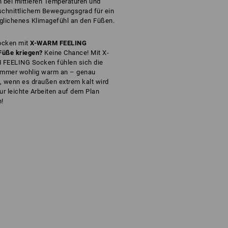
 bei mittleren Temperaturen und
schnittlichem Bewegungsgrad für ein
glichenes Klimagefühl an den Füßen.
Socken mit
X-WARM FEELING
Füße kriegen?
Keine Chance! Mit X-
FEELING Socken fühlen sich die
immer wohlig warm an – genau
g, wenn es draußen extrem kalt wird
ur leichte Arbeiten auf dem Plan
!