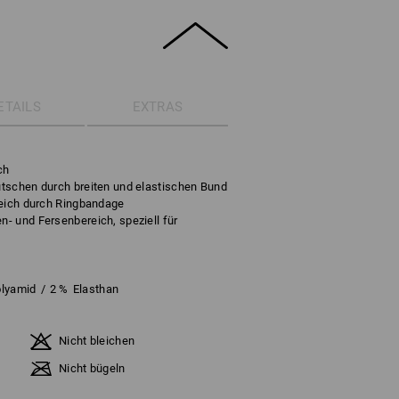
ETAILS
EXTRAS
ch
tschen durch breiten und elastischen Bund
reich durch Ringbandage
- und Fersenbereich, speziell für
lyamid
/
2
%
Elasthan
Nicht bleichen
Nicht bügeln