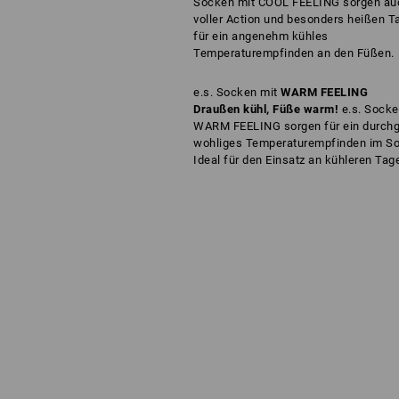
Socken mit COOL FEELING sorgen au
voller Action und besonders heißen T
für ein angenehm kühles
Temperaturempfinden an den Füßen.
e.s. Socken mit
WARM FEELING
Draußen kühl, Füße warm!
e.s. Socke
WARM FEELING sorgen für ein durch
wohliges Temperaturempfinden im S
Ideal für den Einsatz an kühleren Tag