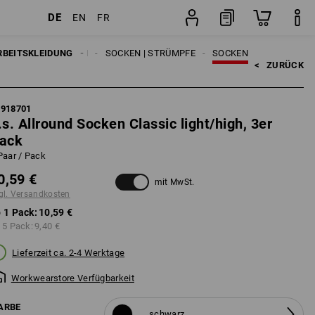
DE
EN
FR
n
Pack
RBEITSKLEIDUNG
HERREN
SOCKEN | STRÜMPFE
SOCKEN
<   
ZURÜCK
7918701
.s. Allround Socken Classic light/high, 3er
ack
Paar / Pack
0,59 €
mit MwSt.
gl. Versandkosten
 1 Pack:
10,59 €
 5 Pack:
9,40 €
Lieferzeit ca. 2-4 Werktage
Workwearstore Verfügbarkeit
ARBE
schwarz