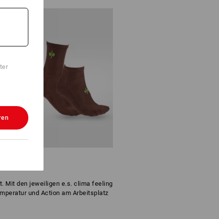
ter
ren
it den jeweiligen e.s. clima feeling
peratur und Action am Arbeitsplatz