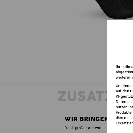
Ihr optim
abgestimm
weiterer,
Um Ihnen 
ZUSATZIN
auf den B
KI-gestüt
Daten aus
nutzen: p
Produktem
WIR BRINGEN FARBE 
dies nich
Einsatz e
Dank großer Auswahl aus der motion2