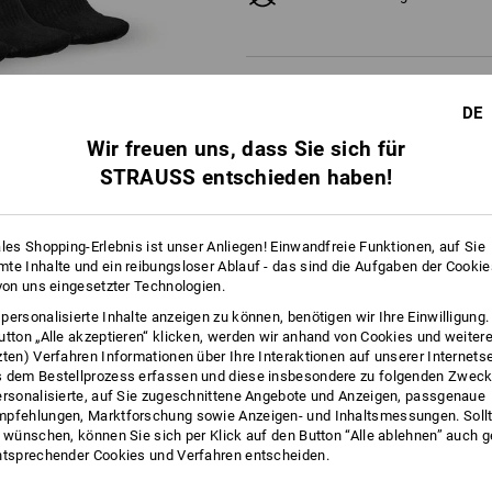
DE
Wir freuen uns, dass Sie sich für
STRAUSS entschieden haben!
ales Shopping-Erlebnis ist unser Anliegen! Einwandfreie Funktionen, auf Sie
te Inhalte und ein reibungsloser Ablauf - das sind die Aufgaben der Cooki
 von uns eingesetzter Technologien.
personalisierte Inhalte anzeigen zu können, benötigen wir Ihre Einwilligung
FOS
utton „Alle akzeptieren“ klicken, werden wir anhand von Cookies und weiter
zten) Verfahren Informationen über Ihre Interaktionen auf unserer Internets
 dem Bestellprozess erfassen und diese insbesondere zu folgenden Zwec
ersonalisierte, auf Sie zugeschnittene Angebote und Anzeigen, passgenaue
pfehlungen, Marktforschung sowie Anzeigen- und Inhaltsmessungen. Sollt
INS SPIEL
t wünschen, können Sie sich per Klick auf den Button “Alle ablehnen” auch 
ntsprechender Cookies und Verfahren entscheiden.
020-Farbwelt passen sich die Socken ab sofort dem Lieblings-Workwear-L