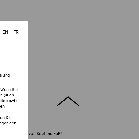
EN
FR
es und
. Wenn Sie
en (auch
eite sowie
ken
en Sie
gegen den
ook an. Style von Kopf bis Fuß!