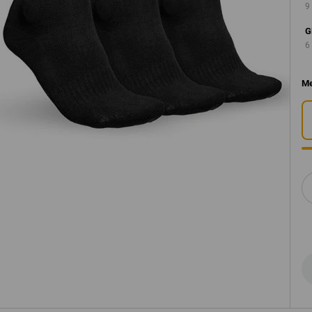
9
G
6
Me