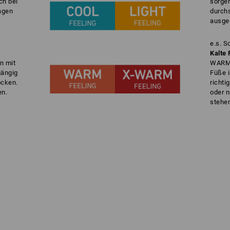
ch bei
sorgen
agen
durch
ausge
e.s. 
Kalte 
n mit
WARM 
gängig
Füße 
ocken.
richti
en.
oder n
stehen