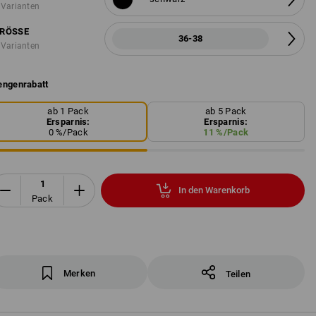
 Varianten
RÖSSE
36-38
 Varianten
ngenrabatt
ab 1 Pack
ab 5 Pack
Ersparnis:
Ersparnis:
0
%/
Pack
11
%/
Pack
In den Warenkorb
Pack
Merken
Teilen