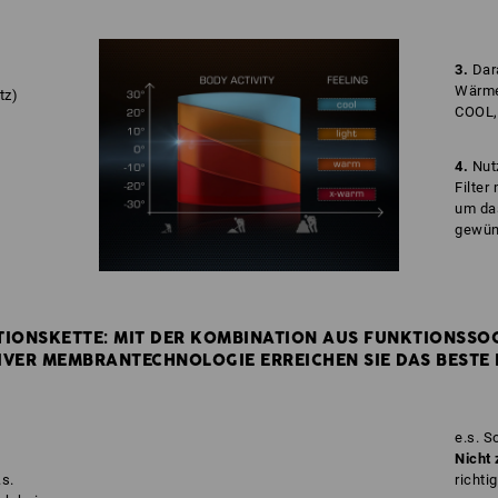
3.
Dara
Wärmes
tz)
COOL,
4.
Nut
Filter
um das
gewün
IONSKETTE: MIT DER KOMBINATION AUS FUNKTIONSSO
VER MEMBRANTECHNOLOGIE ERREICHEN SIE DAS BESTE 
e.s. 
Nicht 
s.
richti