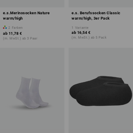
e.s.Merinosocken Nature
e.s. Berufssocken Classic
warm/high
warm/high, 3er Pack
2
Farben
1
Variante
ab
16,54 €
ab
11,78 €
(m. MwSt.) ab 5 Pack
(m. MwSt.) ab 3 Paar