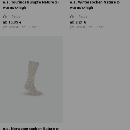
e.s. Touringstrümpfe Nature x-
e.s. Wintersocken Nature x-
warm/x-high
warm/x-high
1
Farbe
1
Farbe
ab
15,35 €
ab
8,21 €
(m. MwSt.) ab 5 Paar
(m. MwSt.) ab 5 Paar
e.s. Norwegersocken Nature x-