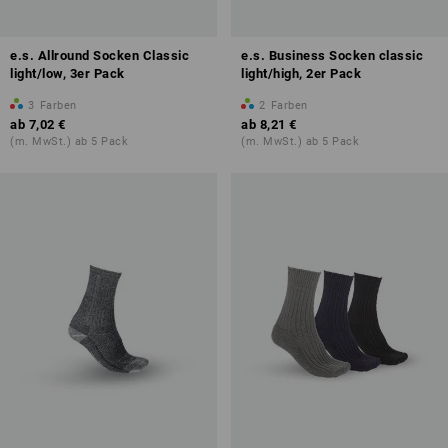
e.s. Allround Socken Classic
e.s. Business Socken classic
light/low, 3er Pack
light/high, 2er Pack
3
Farben
2
Farben
ab
7,02 €
ab
8,21 €
(m. MwSt.) ab 5 Pack
(m. MwSt.) ab 5 Pack