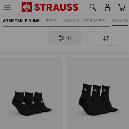
ARBEITSKLEIDUNG
HERREN
SOCKEN | STRÜMPFE
SOCKEN
13
13