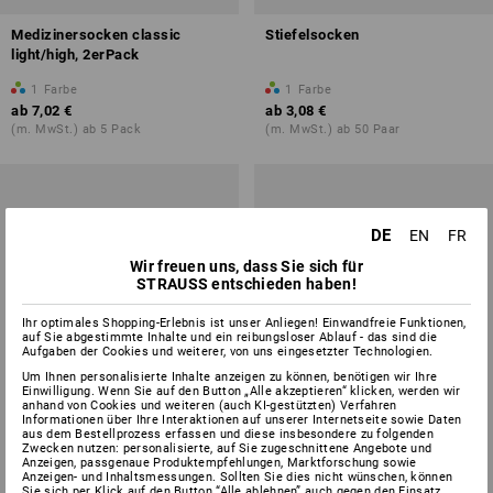
Medizinersocken classic
Stiefelsocken
light/high, 2erPack
1
Farbe
1
Farbe
ab
7,02 €
ab
3,08 €
(m. MwSt.) ab 5 Pack
(m. MwSt.) ab 50 Paar
DE
EN
FR
Wir freuen uns, dass Sie sich für
STRAUSS entschieden haben!
Ihr optimales Shopping-Erlebnis ist unser Anliegen! Einwandfreie Funktionen,
auf Sie abgestimmte Inhalte und ein reibungsloser Ablauf - das sind die
Aufgaben der Cookies und weiterer, von uns eingesetzter Technologien.
Um Ihnen personalisierte Inhalte anzeigen zu können, benötigen wir Ihre
Einwilligung. Wenn Sie auf den Button „Alle akzeptieren“ klicken, werden wir
anhand von Cookies und weiteren (auch KI-gestützten) Verfahren
Informationen über Ihre Interaktionen auf unserer Internetseite sowie Daten
aus dem Bestellprozess erfassen und diese insbesondere zu folgenden
Zwecken nutzen: personalisierte, auf Sie zugeschnittene Angebote und
Anzeigen, passgenaue Produktempfehlungen, Marktforschung sowie
Anzeigen- und Inhaltsmessungen. Sollten Sie dies nicht wünschen, können
Sie sich per Klick auf den Button “Alle ablehnen” auch gegen den Einsatz