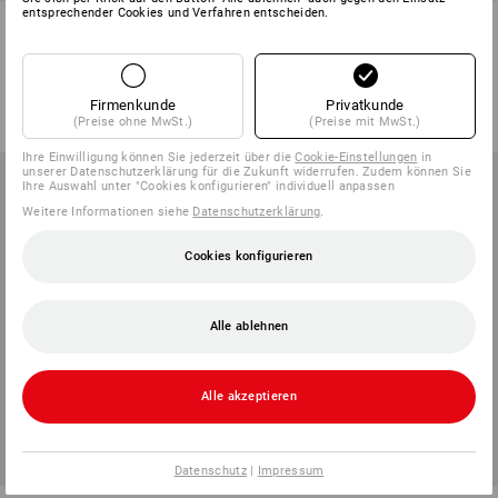
entsprechender Cookies und Verfahren entscheiden.
Stiefelstrümpfe
e.s. Berufssocken Classic
warm/x-high, 3er Pack
1
Farbe
1
Variante
ab
17,73 €
ab
16,54 €
Firmenkunde
Privatkunde
(m. MwSt.) ab 5 Pack
(m. MwSt.) ab 20 Paar
(Preise ohne MwSt.)
(Preise mit MwSt.)
Ihre Einwilligung können Sie jederzeit über die
Cookie-Einstellungen
in
unserer Datenschutzerklärung für die Zukunft widerrufen. Zudem können Sie
Ihre Auswahl unter "Cookies konfigurieren" individuell anpassen
Weitere Informationen siehe
Datenschutzerklärung
.
Cookies konfigurieren
Alle ablehnen
Alle akzeptieren
Datenschutz
|
Impressum