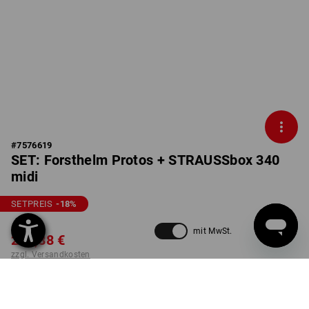
#
7576619
SET: Forsthelm Protos + STRAUSSbox 340
midi
SETPREIS
-18
%
293,45 €
mit MwSt.
237,88 €
zzgl. Versandkosten
nicht verfügbar im
Lieferzeit ca. 2-4 Werktage
Workwearstore