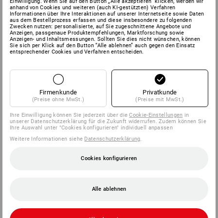
Einwilligung. Wenn Sie auf den Button „Alle akzeptieren“ klicken, werden wir
anhand von Cookies und weiteren (auch KI-gestützten) Verfahren
Informationen über Ihre Interaktionen auf unserer Internetseite sowie Daten
aus dem Bestellprozess erfassen und diese insbesondere zu folgenden
Zwecken nutzen: personalisierte, auf Sie zugeschnittene Angebote und
Anzeigen, passgenaue Produktempfehlungen, Marktforschung sowie
Anzeigen- und Inhaltsmessungen. Sollten Sie dies nicht wünschen, können
Sie sich per Klick auf den Button “Alle ablehnen” auch gegen den Einsatz
entsprechender Cookies und Verfahren entscheiden.
Firmenkunde
Privatkunde
(Preise ohne MwSt.)
(Preise mit MwSt.)
Ihre Einwilligung können Sie jederzeit über die
Cookie-Einstellungen
in
unserer Datenschutzerklärung für die Zukunft widerrufen. Zudem können Sie
Ihre Auswahl unter "Cookies konfigurieren" individuell anpassen
Weitere Informationen siehe
Datenschutzerklärung
.
Cookies konfigurieren
Alle ablehnen