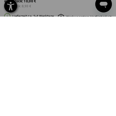
ab 1 Stück:
10,00 €
ab 3 Stück:
8,93 €
Lieferzeit ca. 2-4 Werktage
Workwearstore Verfügbarkeit
FARBE
GRÖSSE
98/104
wählen
wählen
engelbird7 / enzianblau
Mengenrabatt
ab 1 Stück
ab 3 Stück
Ersparnis:
Ersparnis:
0
%/
Stück
11
%/
Stück
Stück