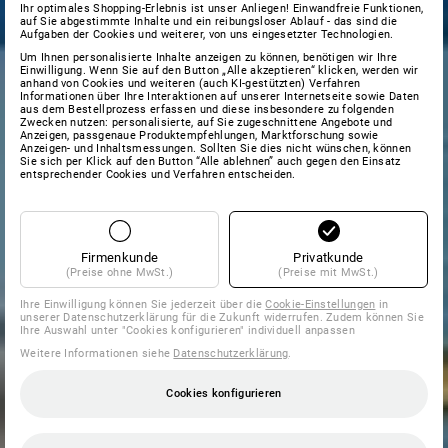
Ihr optimales Shopping-Erlebnis ist unser Anliegen! Einwandfreie Funktionen,
auf Sie abgestimmte Inhalte und ein reibungsloser Ablauf - das sind die
Aufgaben der Cookies und weiterer, von uns eingesetzter Technologien.
Um Ihnen personalisierte Inhalte anzeigen zu können, benötigen wir Ihre
Einwilligung. Wenn Sie auf den Button „Alle akzeptieren“ klicken, werden wir
anhand von Cookies und weiteren (auch KI-gestützten) Verfahren
Informationen über Ihre Interaktionen auf unserer Internetseite sowie Daten
aus dem Bestellprozess erfassen und diese insbesondere zu folgenden
Zwecken nutzen: personalisierte, auf Sie zugeschnittene Angebote und
Anzeigen, passgenaue Produktempfehlungen, Marktforschung sowie
Anzeigen- und Inhaltsmessungen. Sollten Sie dies nicht wünschen, können
Sie sich per Klick auf den Button “Alle ablehnen” auch gegen den Einsatz
entsprechender Cookies und Verfahren entscheiden.
Firmenkunde
Privatkunde
(Preise ohne MwSt.)
(Preise mit MwSt.)
Ihre Einwilligung können Sie jederzeit über die
Cookie-Einstellungen
in
unserer Datenschutzerklärung für die Zukunft widerrufen. Zudem können Sie
Ihre Auswahl unter "Cookies konfigurieren" individuell anpassen
Weitere Informationen siehe
Datenschutzerklärung
.
Cookies konfigurieren