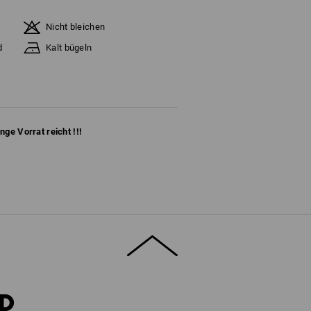
Nicht bleichen
d
Kalt bügeln
ange Vorrat reicht !!!
RD