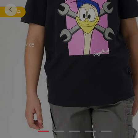
NEU
01
/
05