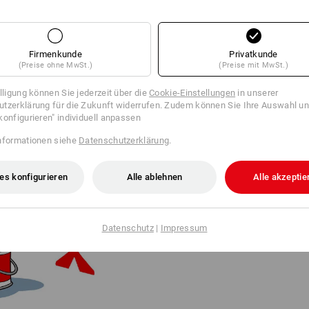
Firmenkunde
Privatkunde
(Preise ohne MwSt.)
(Preise mit MwSt.)
illigung können Sie jederzeit über die
Cookie-Einstellungen
in unserer
tzerklärung für die Zukunft widerrufen. Zudem können Sie Ihre Auswahl un
konfigurieren" individuell anpassen
FROM LOGO TO LEGEND
nformationen siehe
Datenschutzerklärung
.
Der Logo-Strauss hat 2020 Fede
Weltmarke haben die Enkel Stef
reduzierte Bildmarke eingeführt.
es konfigurieren
Alle ablehnen
Alle akzeptie
2025 feierte der Vogel sein Car
Geschaffen hat ihn der renommi
Kalifornien.
Datenschutz
|
Impressum