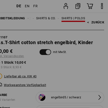
DE
EN
FR
ten
Stück
RBEITSKLEIDUNG
KINDER
SHIRTS & CO.
SHIRTS | POLOS
<   
ZURÜCK
21107
.s.T-Shirt cotton stretch engelbird, Kinder
0,00 €
mit MwSt.
gl. Versandkosten
 1 Stück:
10,00 €
 3 Stück:
8,93 €
Lieferbar ab ca. KW 40
Workwearstore Verfügbarkeit
ARBE
engelbird5 / schwarz
0 Varianten