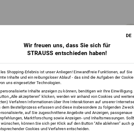
DE
Wir freuen uns, dass Sie sich für
Engelbird ist ein Strauss.
STRAUSS entschieden haben!
Genauer: Ein Vogelstrauß.
Lange Geschichte: Schon Opa Engelbert hat
sich gegen Blumen und für den Vogel
ales Shopping-Erlebnis ist unser Anliegen! Einwandfreie Funktionen, auf Sie
entschieden – der Strauß ziert seit hundert
te Inhalte und ein reibungsloser Ablauf - das sind die Aufgaben der Cooki
Jahren das Familienlogo. In den Siebzigern
 von uns eingesetzter Technologien.
hat dann Sohn Norbert den Ur-Cartoon
personalisierte Inhalte anzeigen zu können, benötigen wir Ihre Einwilligung
entwickelt: Ein Proto-Engelbird weist in den
utton „Alle akzeptieren“ klicken, werden wir anhand von Cookies und weiter
Strauss-Katalogen mit Witz und Weitsicht
zten) Verfahren Informationen über Ihre Interaktionen auf unserer Internets
auf Schnäppchen hin.
 dem Bestellprozess erfassen und diese insbesondere zu folgenden Zwec
ersonalisierte, auf Sie zugeschnittene Angebote und Anzeigen, passgenaue
pfehlungen, Marktforschung sowie Anzeigen- und Inhaltsmessungen. Sollt
t wünschen, können Sie sich per Klick auf den Button “Alle ablehnen” auch 
ntsprechender Cookies und Verfahren entscheiden.