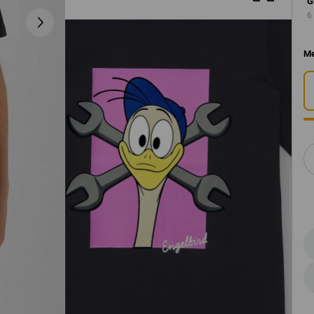
G
6
Me