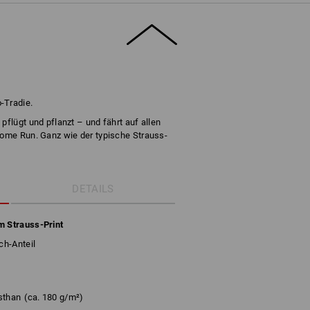
-Tradie.
pflügt und pflanzt – und fährt auf allen
Home Run. Ganz wie der typische Strauss-
DETAILS
m Strauss-Print
ch-Anteil
sthan
(ca. 180 g/m²)