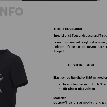
INFO
THIS IS ENGELBIRD
Engelbird ist Tausendsassa und Turbo
Er malt und mauert, sägt und zimmert, 
Feldern Erfolge ein: ob Harvest oder 
Träger!
BESCHREIBUNG
Elastisches Rundhals-Shirt mit coole
besonders bequem durch Stret
für Kinder ab 3 Jahren
Material:
Oberstoff
95
%
Baumwolle
/
5
%
Ela