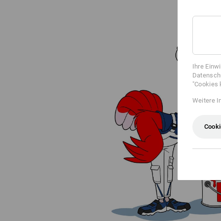
Ihre Einw
Datenschu
"Cookies 
Weitere I
Cooki