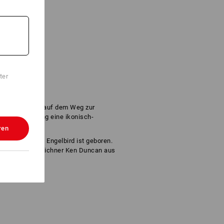
ter
rn gelassen – auf dem Weg zur
fen und Henning eine ikonisch-
ren
toon-Comeback: Engelbird ist geboren.
erte Disney-Zeichner Ken Duncan aus