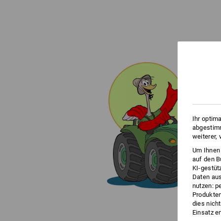
Ihr optim
abgestimm
weiterer,
Um Ihnen 
auf den B
KI-gestüt
Daten aus
nutzen: p
Produktem
dies nich
Einsatz e