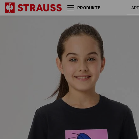
PRODUKTE
e.s.T-Shirt cotton stretch
engelbird
engelbird, Kinder
/ schwar