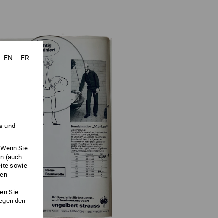
EN
FR
es und
. Wenn Sie
en (auch
eite sowie
ken
en Sie
gegen den