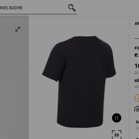
5
mit MwSt.
10,00 €
98/104
z
zzgl. Versandkos
A
#
e
1
zz
ab
ab
F
1