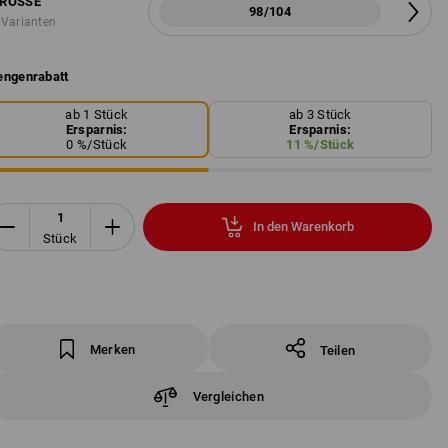
RÖSSE
98/104
 Varianten
ngenrabatt
ab 1 Stück
ab 3 Stück
Ersparnis:
Ersparnis:
0
%/
Stück
11
%/
Stück
In den Warenkorb
Stück
Merken
Teilen
Vergleichen