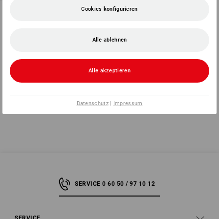
e.s. Kunststoff-
Cookies konfigurieren
Gliedermaßstab, 1 m
1
Variante
Alle ablehnen
3,20 €
(m. MwSt.)
Alle akzeptieren
Sie haben sich bereits 7 von 7 Artikeln angesehen.
Datenschutz
|
Impressum
SERVICE 0 60 50 / 97 10 12
SERVICE