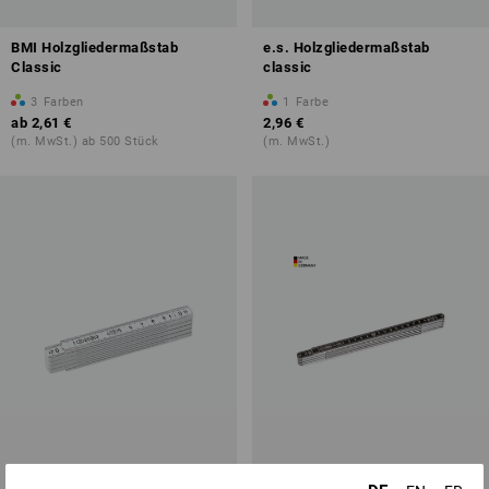
BMI Holzgliedermaßstab
e.s. Holzgliedermaßstab
Classic
classic
3
Farben
1
Farbe
ab
2,61 €
2,96 €
(m. MwSt.) ab 500 Stück
(m. MwSt.)