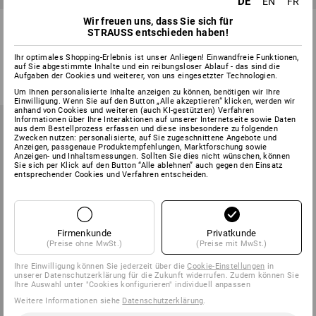
DE
EN
FR
Wir freuen uns, dass Sie sich für
BMI Kunststoff-
BMI Leichtmetall-
STRAUSS entschieden haben!
Gliedermaßstab
Gliedermaßstab
2
Ihr optimales Shopping-Erlebnis ist unser Anliegen! Einwandfreie Funktionen,
Varianten
1
Variante
auf Sie abgestimmte Inhalte und ein reibungsloser Ablauf - das sind die
ab
2,37 €
ab
22,49 €
Aufgaben der Cookies und weiterer, von uns eingesetzter Technologien.
(m. MwSt.) ab 500 Stück
(m. MwSt.) ab 10 Stück
Um Ihnen personalisierte Inhalte anzeigen zu können, benötigen wir Ihre
Einwilligung. Wenn Sie auf den Button „Alle akzeptieren“ klicken, werden wir
anhand von Cookies und weiteren (auch KI-gestützten) Verfahren
Informationen über Ihre Interaktionen auf unserer Internetseite sowie Daten
aus dem Bestellprozess erfassen und diese insbesondere zu folgenden
Zwecken nutzen: personalisierte, auf Sie zugeschnittene Angebote und
Anzeigen, passgenaue Produktempfehlungen, Marktforschung sowie
Anzeigen- und Inhaltsmessungen. Sollten Sie dies nicht wünschen, können
Sie sich per Klick auf den Button “Alle ablehnen” auch gegen den Einsatz
entsprechender Cookies und Verfahren entscheiden.
Firmenkunde
Privatkunde
(Preise ohne MwSt.)
(Preise mit MwSt.)
Ihre Einwilligung können Sie jederzeit über die
Cookie-Einstellungen
in
unserer Datenschutzerklärung für die Zukunft widerrufen. Zudem können Sie
Ihre Auswahl unter "Cookies konfigurieren" individuell anpassen
Weitere Informationen siehe
Datenschutzerklärung
.