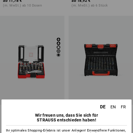
ab
11,78 €
ab
18,92 €
(m. MwSt.) ab 10 Dosen
(m. MwSt.) ab 6 Stück
DE
EN
FR
e.s. Bit-Box Color mit Mini-
HSS-G Metall-Spiralbohrer-
Wir freuen uns, dass Sie sich für
Ratsche
Sortiment turbo in Box
STRAUSS entschieden haben!
1
Variante
2
Varianten
ab
23,68 €
ab
131,97 €
Ihr optimales Shopping-Erlebnis ist unser Anliegen! Einwandfreie Funktionen,