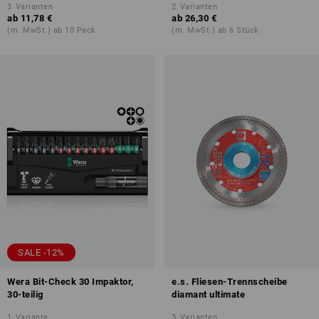
3
Varianten
2
Varianten
ab
11,78 €
ab
26,30 €
(m. MwSt.) ab 10 Pack
(m. MwSt.) ab 6 Stück
SALE -12%
Wera Bit-Check 30 Impaktor,
e.s. Fliesen-Trennscheibe
30-teilig
diamant ultimate
1
Variante
3
Varianten