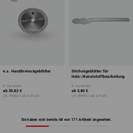
e.s. Handkreissägeblätter
Stichsägeblätter für
Holz-/Kunststoffbearbeitung
8
Varianten
8
Varianten
ab
30,82 €
ab
3,80 €
(m. MwSt.) ab 6 Stück
(m. MwSt.) ab 6 Pack
Sie haben sich bereits 48 von 171 Artikeln angesehen.