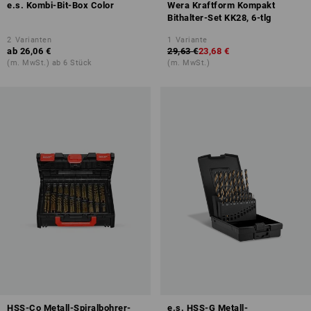
e.s. Kombi-Bit-Box Color
Wera Kraftform Kompakt
Bithalter-Set KK28, 6-tlg
2
Varianten
1
Variante
ab
26,06 €
29,63 €
23,68 €
(m. MwSt.) ab 6 Stück
(m. MwSt.)
HSS-Co Metall-Spiralbohrer-
e.s. HSS-G Metall-