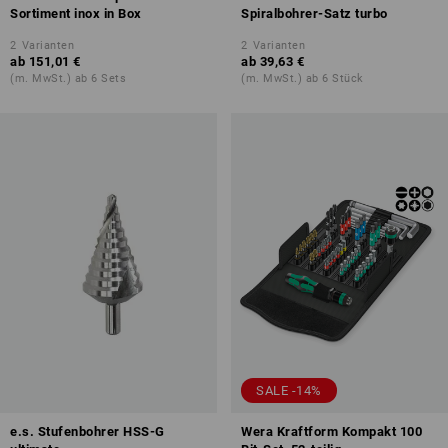
Sortiment inox in Box
Spiralbohrer-Satz turbo
2
Varianten
2
Varianten
ab
151,01 €
ab
39,63 €
(m. MwSt.) ab 6 Sets
(m. MwSt.) ab 6 Stück
SALE -14%
e.s. Stufenbohrer HSS-G
Wera Kraftform Kompakt 100