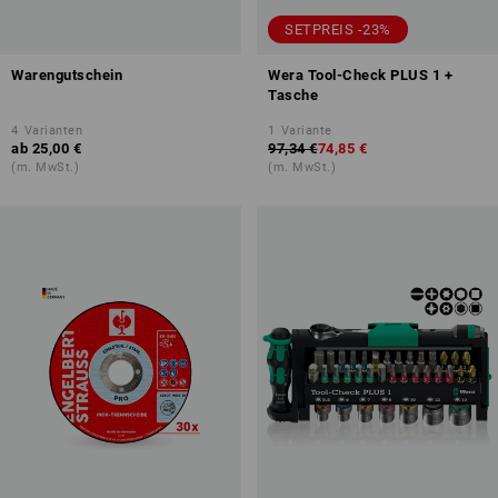
SETPREIS -23%
Warengutschein
Wera Tool-Check PLUS 1 +
Tasche
4
Varianten
1
Variante
ab
25,00 €
97,34 €
74,85 €
(m. MwSt.)
(m. MwSt.)