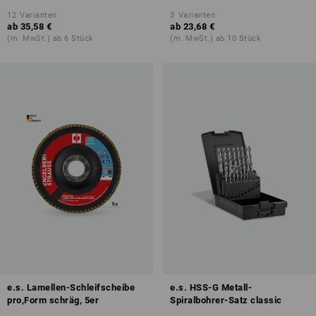
12
Varianten
3
Varianten
ab
35,58 €
ab
23,68 €
(m. MwSt.) ab 6 Stück
(m. MwSt.) ab 10 Stück
e.s. Lamellen-Schleifscheibe
e.s. HSS-G Metall-
pro,Form schräg, 5er
Spiralbohrer-Satz classic