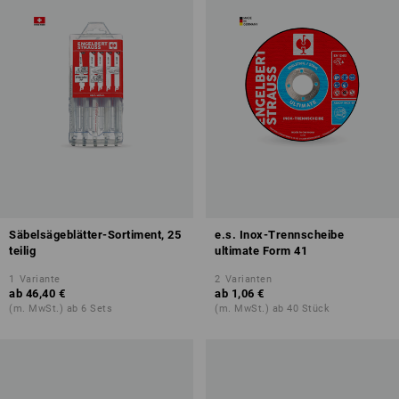
Säbelsägeblätter-Sortiment, 25
e.s. Inox-Trennscheibe
teilig
ultimate Form 41
1
Variante
2
Varianten
ab
46,40 €
ab
1,06 €
(m. MwSt.) ab 6 Sets
(m. MwSt.) ab 40 Stück