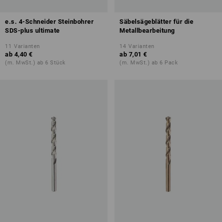
e.s. 4-Schneider Steinbohrer
Säbelsägeblätter für die
SDS-plus ultimate
Metallbearbeitung
11
Varianten
14
Varianten
ab
4,40 €
ab
7,01 €
(m. MwSt.) ab 6 Stück
(m. MwSt.) ab 6 Pack