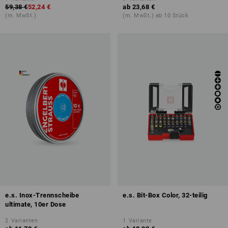
59,38 €
52,24 €
ab
23,68 €
(m. MwSt.)
(m. MwSt.) ab 10 Stück
e.s. Inox-Trennscheibe
e.s. Bit-Box Color, 32-teilig
ultimate, 10er Dose
2
Varianten
1
Variante