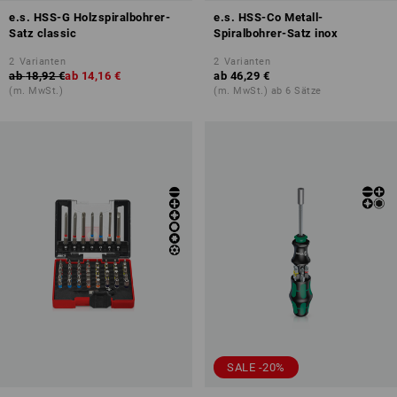
e.s. HSS-G Holzspiralbohrer-
e.s. HSS-Co Metall-
Satz classic
Spiralbohrer-Satz inox
2
Varianten
2
Varianten
ab
18,92 €
ab
14,16 €
ab
46,29 €
(m. MwSt.)
(m. MwSt.) ab 6 Sätze
SALE -20%