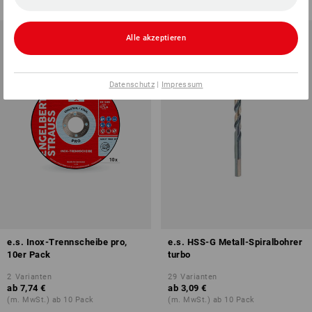
Alle akzeptieren
Datenschutz
|
Impressum
e.s. Inox-Trennscheibe pro,
e.s. HSS-G Metall-Spiralbohrer
10er Pack
turbo
2
Varianten
29
Varianten
ab
7,74 €
ab
3,09 €
(m. MwSt.) ab 10 Pack
(m. MwSt.) ab 10 Pack