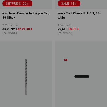
SETPREIS -26%
SALE -13%
e.s. Inox-Trennscheibe pro Set,
Wera Tool Check PLUS 1, 39-
30 Stück
teilig
2
Varianten
1
Variante
ab
28,92 €
ab
21,30 €
79,61 €
68,90 €
(m. MwSt.)
(m. MwSt.)