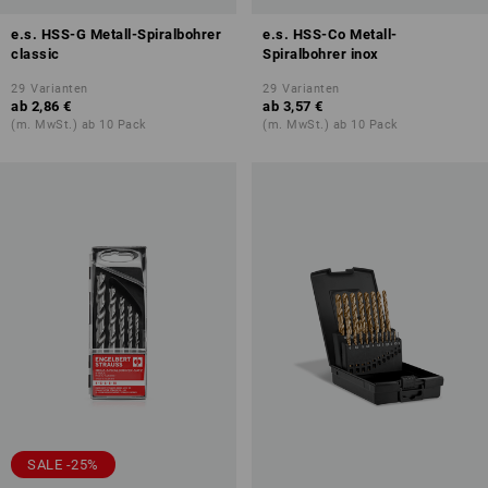
e.s. HSS-G Metall-Spiralbohrer
e.s. HSS-Co Metall-
classic
Spiralbohrer inox
29
Varianten
29
Varianten
ab
2,86 €
ab
3,57 €
(m. MwSt.) ab 10 Pack
(m. MwSt.) ab 10 Pack
SALE -25%