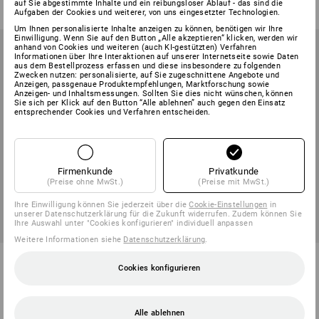
auf Sie abgestimmte Inhalte und ein reibungsloser Ablauf - das sind die
(m. MwSt.) ab 6 Stück
(m. MwSt.) ab 6 Sets
Aufgaben der Cookies und weiterer, von uns eingesetzter Technologien.
Um Ihnen personalisierte Inhalte anzeigen zu können, benötigen wir Ihre
Einwilligung. Wenn Sie auf den Button „Alle akzeptieren“ klicken, werden wir
anhand von Cookies und weiteren (auch KI-gestützten) Verfahren
Informationen über Ihre Interaktionen auf unserer Internetseite sowie Daten
aus dem Bestellprozess erfassen und diese insbesondere zu folgenden
Zwecken nutzen: personalisierte, auf Sie zugeschnittene Angebote und
Anzeigen, passgenaue Produktempfehlungen, Marktforschung sowie
Anzeigen- und Inhaltsmessungen. Sollten Sie dies nicht wünschen, können
Sie sich per Klick auf den Button “Alle ablehnen” auch gegen den Einsatz
entsprechender Cookies und Verfahren entscheiden.
Firmenkunde
Privatkunde
(Preise ohne MwSt.)
(Preise mit MwSt.)
Ihre Einwilligung können Sie jederzeit über die
Cookie-Einstellungen
in
unserer Datenschutzerklärung für die Zukunft widerrufen. Zudem können Sie
Ihre Auswahl unter "Cookies konfigurieren" individuell anpassen
Weitere Informationen siehe
Datenschutzerklärung
.
e.s. Lewis-Schlangenbohrer
Lochsägen-Satz pro in
Cookies konfigurieren
STRAUSSbox 145 midi+
3
Varianten
1
Variante
ab
11,78 €
ab
249,78 €
Alle ablehnen
(m. MwSt.) ab 6 Stück
(m. MwSt.) ab 6 Sets