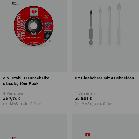
e.s. Stahl-Trennscheibe
Bit Glasbohrer mit 4 Schneiden
classic, 10er Pack
4
Varianten
4
Varianten
ab
7,74 €
ab
5,59 €
(m. MwSt.) ab 10 Pack
(m. MwSt.) ab 6 Stück