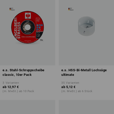
e.s. Stahl-Schruppscheibe
e.s. HSS-Bi-Metall Lochsäge
classic, 10er Pack
ultimate
3
Varianten
35
Varianten
ab
12,97 €
ab
5,12 €
(m. MwSt.) ab 10 Pack
(m. MwSt.) ab 6 Stück