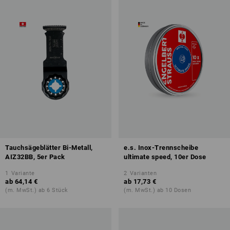
Tauchsägeblätter Bi-Metall,
e.s. Inox-Trennscheibe
AIZ32BB, 5er Pack
ultimate speed, 10er Dose
1
Variante
2
Varianten
ab
64,14 €
ab
17,73 €
(m. MwSt.) ab 6 Stück
(m. MwSt.) ab 10 Dosen