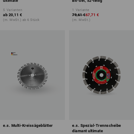
ultimate
Bit-Set, 52-teilig
5
Varianten
1
Variante
ab
20,11 €
79,61 €
67,71 €
(m. MwSt.) ab 6 Stück
(m. MwSt.)
e.s. Multi-Kreissägeblätter
e.s. Spezial-Trennscheibe
diamant ultimate