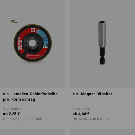
e.s. Lamellen-Schleifscheibe
e.s. Magnet-Bithalter
pro, Form schräg
4
Varianten
1
Variante
ab
2,25 €
ab
4,64 €
(m. MwSt.) ab 40 Stück
(m. MwSt.) ab 6 Stück