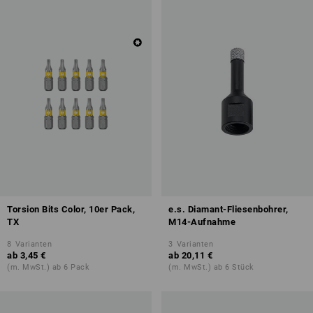
Torsion Bits Color, 10er Pack,
e.s. Diamant-Fliesenbohrer,
TX
M14-Aufnahme
8
Varianten
3
Varianten
ab
3,45 €
ab
20,11 €
(m. MwSt.) ab 6 Pack
(m. MwSt.) ab 6 Stück