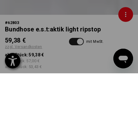
#
62803
Bundhose e.s.t:aktik light ripstop
59,38 €
mit MwSt.
zzgl. Versandkosten
ab 1 Stück:
59,38 €
ab 3 Stück:
57,00 €
ab 10 Stück:
53,43 €
Workwearstore
Lieferzeit ca. 2-4 Werktage
Verfügbarkeit
FARBE
GRÖSSE
44
wählen
wählen
neroblau