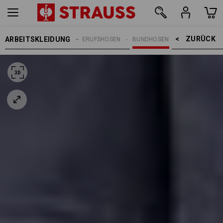
ZURÜCK    >
ARBEITSKLEIDUNG
REN
ARBEITSHOSEN
BERUFSHOSEN
BUNDHOSEN