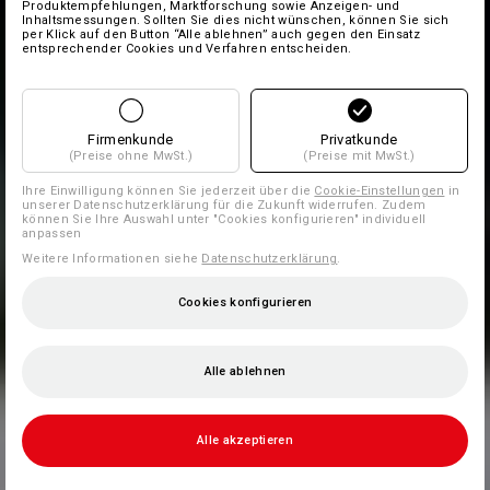
Produktempfehlungen, Marktforschung sowie Anzeigen- und
Inhaltsmessungen. Sollten Sie dies nicht wünschen, können Sie sich
per Klick auf den Button “Alle ablehnen” auch gegen den Einsatz
entsprechender Cookies und Verfahren entscheiden.
Firmenkunde
Privatkunde
(Preise ohne MwSt.)
(Preise mit MwSt.)
Ihre Einwilligung können Sie jederzeit über die
Cookie-Einstellungen
in
unserer Datenschutzerklärung für die Zukunft widerrufen. Zudem
können Sie Ihre Auswahl unter "Cookies konfigurieren" individuell
anpassen
Weitere Informationen siehe
Datenschutzerklärung
.
Cookies konfigurieren
Alle ablehnen
Alle akzeptieren