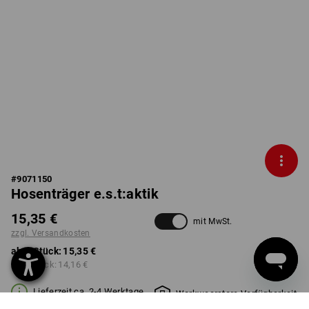
#
9071150
Hosenträger e.s.t:aktik
15,35 €
mit MwSt.
zzgl. Versandkosten
ab 1 Stück:
15,35 €
ab 3 Stück:
14,16 €
Lieferzeit ca. 2-4 Werktage
Workwearstore Verfügbarkeit