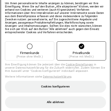
Um Ihnen personalisierte Inhalte anzeigen zu können, benötigen wir Ihre
Einwilligung. Wenn Sie auf den Button „Alle akzeptieren“ klicken, werden wir
anhand von Cookies und weiteren (auch KI-gestützten) Verfahren
Informationen über Ihre Interaktionen auf unserer Internetseite sowie Daten
aus dem Bestellprozess erfassen und diese insbesondere zu folgenden
Zwecken nutzen: personalisierte, auf Sie zugeschnittene Angebote und
Anzeigen, passgenaue Produktempfehlungen, Marktforschung sowie
Anzeigen- und Inhaltsmessungen. Sollten Sie dies nicht wünschen, können
Sie sich per Klick auf den Button “Alle ablehnen” auch gegen den Einsatz
entsprechender Cookies und Verfahren entscheiden.
Firmenkunde
Privatkunde
(Preise ohne MwSt.)
(Preise mit MwSt.)
Ihre Einwilligung können Sie jederzeit über die
Cookie-Einstellungen
in
unserer Datenschutzerklärung für die Zukunft widerrufen. Zudem können Sie
Ihre Auswahl unter "Cookies konfigurieren" individuell anpassen
Weitere Informationen siehe
Datenschutzerklärung
.
Cookies konfigurieren
Alle ablehnen