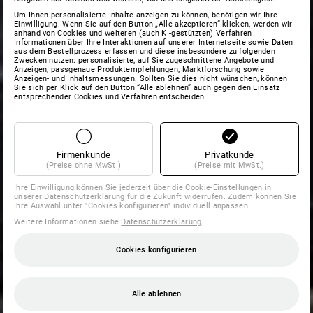
Um Ihnen personalisierte Inhalte anzeigen zu können, benötigen wir Ihre
Einwilligung. Wenn Sie auf den Button „Alle akzeptieren“ klicken, werden wir
anhand von Cookies und weiteren (auch KI-gestützten) Verfahren
Informationen über Ihre Interaktionen auf unserer Internetseite sowie Daten
aus dem Bestellprozess erfassen und diese insbesondere zu folgenden
Zwecken nutzen: personalisierte, auf Sie zugeschnittene Angebote und
Anzeigen, passgenaue Produktempfehlungen, Marktforschung sowie
Anzeigen- und Inhaltsmessungen. Sollten Sie dies nicht wünschen, können
Sie sich per Klick auf den Button “Alle ablehnen” auch gegen den Einsatz
entsprechender Cookies und Verfahren entscheiden.
Firmenkunde
Privatkunde
(Preise ohne MwSt.)
(Preise mit MwSt.)
Ihre Einwilligung können Sie jederzeit über die
Cookie-Einstellungen
in
unserer Datenschutzerklärung für die Zukunft widerrufen. Zudem können Sie
Ihre Auswahl unter "Cookies konfigurieren" individuell anpassen
Weitere Informationen siehe
Datenschutzerklärung
.
Cookies konfigurieren
Alle ablehnen