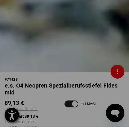
#
79428
e.s. O4 Neopren Spezialberufsstiefel Fides
mid
89,13 €
mit MwSt.
zzgl. Versandkosten
ab 1 Paar:
89,13 €
ab 3 Paar:
83,18 €
ab 10 Paar:
77,23 €