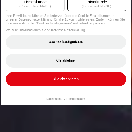
Firmenkunde
Privatkunde
(Preise ohne MwSt.)
(Preise mit MwSt.)
Ihre Einwilligung können Sie jederzeit über die
Cookie-Einstellungen
in
unserer Datenschutzerklärung für die Zukunft widerrufen. Zudem können Sie
Ihre Auswahl unter "Cookies konfigurieren" individuell anpassen
Weitere Informationen siehe
Datenschutzerklärung
.
Cookies konfigurieren
Alle ablehnen
Alle akzeptieren
Datenschutz
|
Impressum