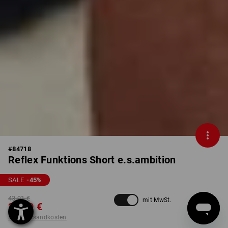
#
84718
Reflex Funktions Short e.s.ambition
SALE
-45
%
43,91 €
mit MwSt.
23,79 €
zzgl. Versandkosten