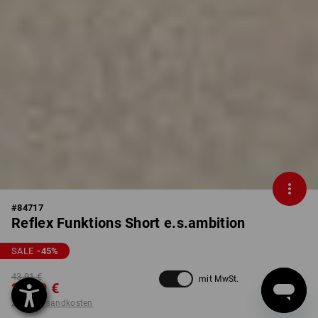
#
84717
Reflex Funktions Short e.s.ambition
SALE
-45
%
43,91 €
mit MwSt.
23,79 €
zzgl. Versandkosten