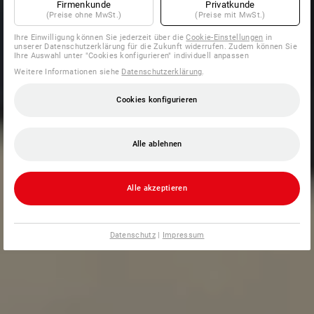
Firmenkunde
Privatkunde
(Preise ohne MwSt.)
(Preise mit MwSt.)
Ihre Einwilligung können Sie jederzeit über die
Cookie-Einstellungen
in
unserer Datenschutzerklärung für die Zukunft widerrufen. Zudem können Sie
Ihre Auswahl unter "Cookies konfigurieren" individuell anpassen
Weitere Informationen siehe
Datenschutzerklärung
.
Cookies konfigurieren
Alle ablehnen
Alle akzeptieren
Datenschutz
|
Impressum