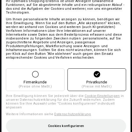
Ihr optimales Shopping-Erlebnis ist unser Anliegen! Einwandfreie
Funktionen, auf Sie abgestimmte Inhalte und ein reibungsloser Ablauf -
das sind die Aufgaben der Cookies und weiterer, von uns eingesetzter
Technologien.
Um Ihnen personalisierte Inhalte anzeigen zu können, benötigen wir
Ihre Einwilligung. Wenn Sie auf den Button „Alle akzeptieren“ klicken,
werden wir anhand von Cookies und weiteren (auch KI-gestützten)
Verfahren Informationen über Ihre Interaktionen auf unserer
Internetseite sowie Daten aus dem Bestellprozess erfassen und diese
insbesondere zu folgenden Zwecken nutzen: personalisierte, auf Sie
zugeschnittene Angebote und Anzeigen, passgenaue
Produktempfehlungen, Marktforschung sowie Anzeigen- und
Inhaltsmessungen. Sollten Sie dies nicht wünschen, können Sie sich
per Klick auf den Button “Alle ablehnen” auch gegen den Einsatz
entsprechender Cookies und Verfahren entscheiden.
Firmenkunde
Privatkunde
(Preise ohne MwSt.)
(Preise mit MwSt.)
Ihre Einwilligung können Sie jederzeit über die
Cookie-Einstellungen
in
unserer Datenschutzerklärung für die Zukunft widerrufen. Zudem
können Sie Ihre Auswahl unter "Cookies konfigurieren" individuell
anpassen
Weitere Informationen siehe
Datenschutzerklärung
.
Cookies konfigurieren