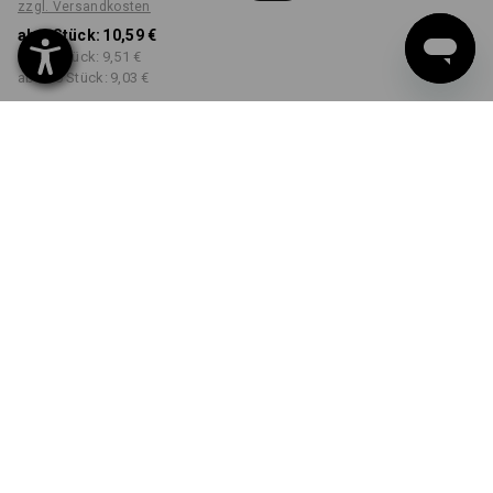
zzgl. Versandkosten
ab 1 Stück:
10,59 €
ab 30 Stück:
9,51 €
ab 100 Stück:
9,03 €
Workwearstore
Lieferzeit ca. 2-4 Werktage
Verfügbarkeit
FARBE
GRÖSSE
M
wählen
wählen
schwarz
Mengenrabatt
ab 1 Stück
ab 30 Stück
ab 100 Stück
Ersparnis:
Ersparnis:
Ersparnis:
0
%/
Stück
10
%/
Stück
15
%/
Stück