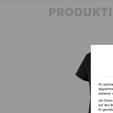
PRODUKT
Ihr optim
abgestimm
weiterer,
Um Ihnen 
auf den B
KI-gestüt