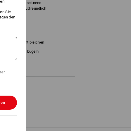
ken
v und schnelltrocknend
elastisch und hautfreundlich
en Sie
gegen den
)
Nicht bleichen
d
Kalt bügeln
ter
ren