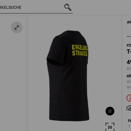
mit MwSt.
49,86 €
XS
zzgl. Versandkos
A
#
T
4
zz
ab
ab
ab
F
7