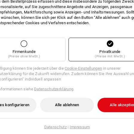
 dem Bestellprozess erfassen und diese insbesondere zu folgenden Zwec
geruchshemmend, atmungsakti
ersonalisierte, auf Sie zugeschnittene Angebote und Anzeigen, passgenaue
super leicht, weich, natürlich 
pfehlungen, Marktforschung sowie Anzeigen- und Inhaltsmessungen. Sollt
t wünschen, können Sie sich per Klick auf den Button “Alle ablehnen” auch 
Material:
ntsprechender Cookies und Verfahren entscheiden.
Oberstoff
100
%
Wolle
(ca. 200 g/m²
Pflegehinweise:
Maschinenwäsche 40 °C
Pflegeleicht
Firmenkunde
Privatkunde
Trocknen im Trockner schonen
(Preise ohne MwSt.)
(Preise mit MwSt.)
Nicht trockenreinigen
illigung können Sie jederzeit über die
Cookie-Einstellungen
in unserer
tzerklärung für die Zukunft widerrufen. Zudem können Sie Ihre Auswahl un
konfigurieren" individuell anpassen
nformationen siehe
Datenschutzerklärung
.
Basisschicht
es konfigurieren
Alle ablehnen
Alle akzeptie
Datenschutz
|
Impressum