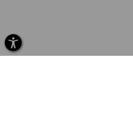
SERVICE 0 60 50 / 97 10 12
SERV
Hom
Liefe
NEWSLETTER-ANMELDUNG
Umta
Beza
STRAUSS FOLGEN
Katal