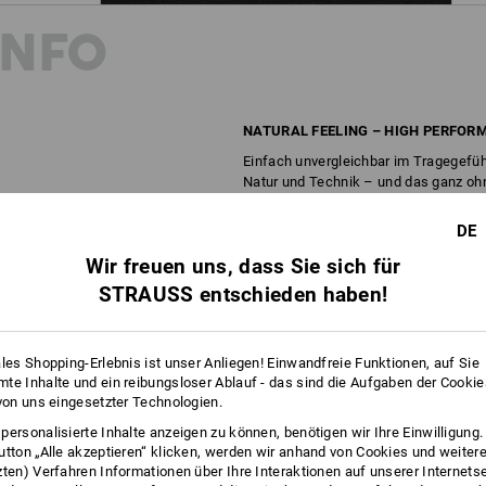
INFO
NATURAL FEELING – HIGH PERFOR
Einfach unvergleichbar im Tragegefüh
Natur und Technik – und das ganz ohn
% Merino-Wolle setzen auf pure Natürl
überzeugt vor allem bei langen Tragez
DE
klimaregulierend und geruchshemmen
Wir freuen uns, dass Sie sich für
stoppt Merino die Vermehrung von Bak
Geruchsbildung. Auch bei starker körp
STRAUSS entschieden haben!
Bekleidung neutral im Geruch. Für ein
ales Shopping-Erlebnis ist unser Anliegen! Einwandfreie Funktionen, auf Sie
BESCHREIBUNG
D
te Inhalte und ein reibungsloser Ablauf - das sind die Aufgaben der Cooki
 von uns eingesetzter Technologien.
Aus hochwertiger, geruchshemmende
personalisierte Inhalte anzeigen zu können, benötigen wir Ihre Einwilligung
utton „Alle akzeptieren“ klicken, werden wir anhand von Cookies und weiter
Rundhals-Shirt in Melange-Opt
zten) Verfahren Informationen über Ihre Interaktionen auf unserer Internets
aus leistungsstarker Naturfase