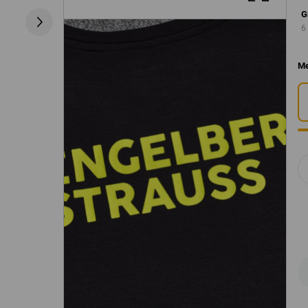
G
6
Me