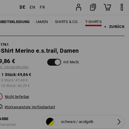
DE
EN
FR
ten
Stück
RBEITSKLEIDUNG
DAMEN
SHIRTS & CO.
T-SHIRTS
<   
ZURÜCK
21761
-Shirt Merino e.s.trail, Damen
9,86 €
mit MwSt.
gl. Versandkosten
 1 Stück:
49,86 €
 3 Stück:
47,48 €
 10 Stück:
46,29 €
Nicht lieferbar
Workwearstore Verfügbarkeit
ARBE
schwarz / acidgelb
 Varianten