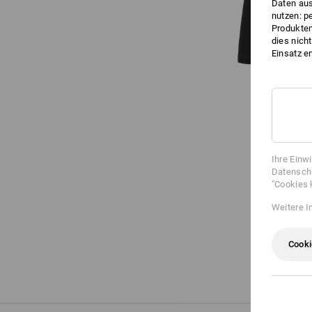
Daten aus
nutzen: p
Produktem
dies nich
Einsatz e
Ihre Einw
Datenschu
"Cookies 
Weitere I
Cooki