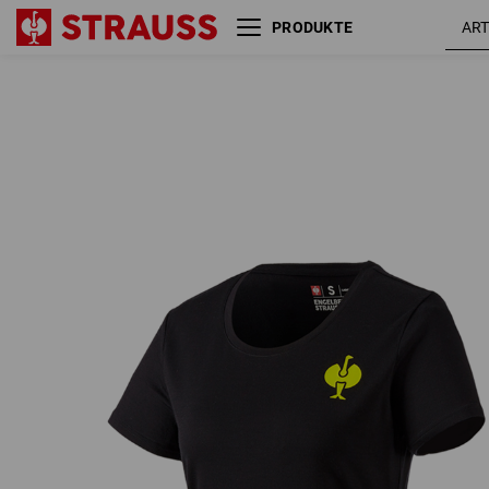
PRODUKTE
T-Shirt Merino e.s.trail,
schwarz
Damen
/
acidgelb