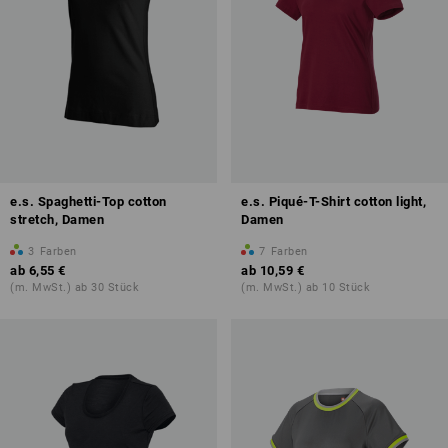
e.s. Spaghetti-Top cotton
e.s. Piqué-T-Shirt cotton light,
stretch, Damen
Damen
3
Farben
7
Farben
ab
6,55 €
ab
10,59 €
(m. MwSt.) ab 30 Stück
(m. MwSt.) ab 10 Stück