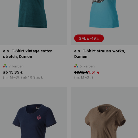
SALE -49%
e.s. T-Shirt vintage cotton
e.s. T-Shirt strauss works,
stretch, Damen
Damen
7
Farben
5
Farben
ab
15,35 €
18,92 €
9,51 €
(m. MwSt.) ab 10 Stück
(m. MwSt.)