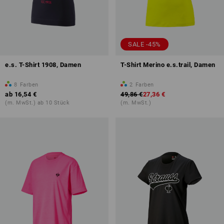
SALE -45%
e.s. T-Shirt 1908, Damen
T-Shirt Merino e.s.trail, Damen
8
Farben
2
Farben
ab
16,54 €
49,86 €
27,36 €
(m. MwSt.) ab 10 Stück
(m. MwSt.)