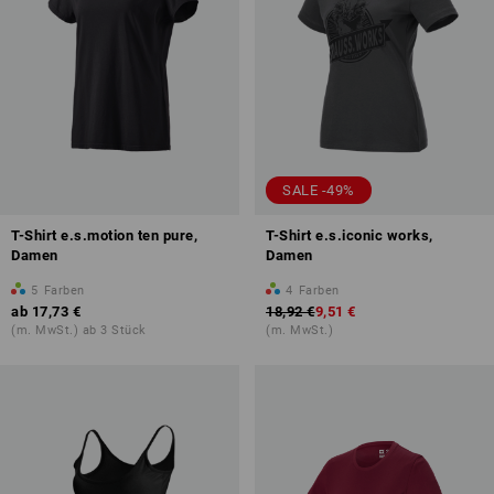
SALE -49%
T-Shirt e.s.motion ten pure,
T-Shirt e.s.iconic works,
Damen
Damen
5
Farben
4
Farben
ab
17,73 €
18,92 €
9,51 €
(m. MwSt.) ab 3 Stück
(m. MwSt.)