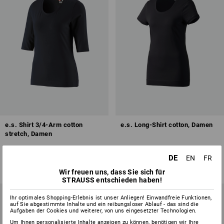
e.s. Shirt 3/4-Arm cotton
e.s. Long-Shirt cotton, Damen
stretch, Damen
26
Farben
13
Farben
DE
EN
FR
ab
12,50 €
ab
7,74 €
(m. MwSt.) ab 30 Stück
(m. MwSt.) ab 30 Stück
Wir freuen uns, dass Sie sich für
STRAUSS entschieden haben!
Ihr optimales Shopping-Erlebnis ist unser Anliegen! Einwandfreie Funktionen,
auf Sie abgestimmte Inhalte und ein reibungsloser Ablauf - das sind die
Aufgaben der Cookies und weiterer, von uns eingesetzter Technologien.
Um Ihnen personalisierte Inhalte anzeigen zu können, benötigen wir Ihre