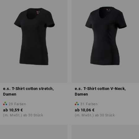
e.s. T-Shirt cotton stretch,
e.s. T-Shirt cotton V-Neck,
Damen
Damen
29
Farben
31
Farben
ab
10,59 €
ab
10,06 €
(m. MwSt.) ab 30 Stück
(m. MwSt.) ab 30 Stück