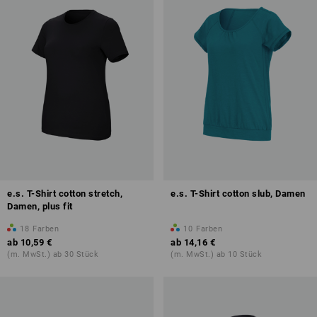
e.s. T-Shirt cotton stretch,
e.s. T-Shirt cotton slub, Damen
Damen, plus fit
18
Farben
10
Farben
ab
10,59 €
ab
14,16 €
(m. MwSt.) ab 30 Stück
(m. MwSt.) ab 10 Stück