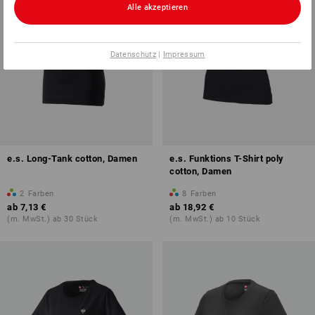
Alle akzeptieren
Datenschutz
|
Impressum
e.s. Long-Tank cotton, Damen
e.s. Funktions T-Shirt poly
cotton, Damen
2
Farben
8
Farben
ab
7,13 €
ab
18,92 €
(m. MwSt.) ab 30 Stück
(m. MwSt.) ab 10 Stück