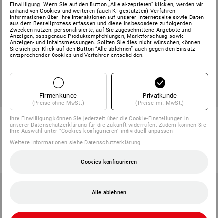
Einwilligung. Wenn Sie auf den Button „Alle akzeptieren“ klicken, werden wir
anhand von Cookies und weiteren (auch KI-gestützten) Verfahren
Informationen über Ihre Interaktionen auf unserer Internetseite sowie Daten
aus dem Bestellprozess erfassen und diese insbesondere zu folgenden
Zwecken nutzen: personalisierte, auf Sie zugeschnittene Angebote und
Anzeigen, passgenaue Produktempfehlungen, Marktforschung sowie
Anzeigen- und Inhaltsmessungen. Sollten Sie dies nicht wünschen, können
Sie sich per Klick auf den Button “Alle ablehnen” auch gegen den Einsatz
entsprechender Cookies und Verfahren entscheiden.
Firmenkunde
Privatkunde
(Preise ohne MwSt.)
(Preise mit MwSt.)
e.s. Tank-Top cotton stretch,
T-Shirt e.s.industry, Damen
Ihre Einwilligung können Sie jederzeit über die
Cookie-Einstellungen
in
Damen
unserer Datenschutzerklärung für die Zukunft widerrufen. Zudem können Sie
Ihre Auswahl unter "Cookies konfigurieren" individuell anpassen
3
Farben
7
Farben
Weitere Informationen siehe
Datenschutzerklärung
.
ab
7,74 €
ab
9,40 €
(m. MwSt.) ab 30 Stück
(m. MwSt.) ab 30 Stück
Cookies konfigurieren
Alle ablehnen