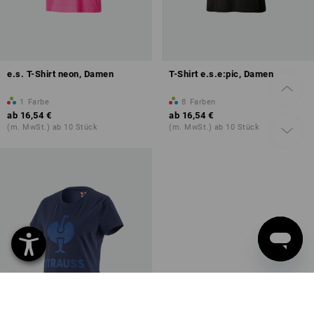
e.s. T-Shirt neon, Damen
T-Shirt e.s.e:pic, Damen
1
Farbe
8
Farben
ab
16,54 €
ab
16,54 €
(m. MwSt.) ab 10 Stück
(m. MwSt.) ab 10 Stück