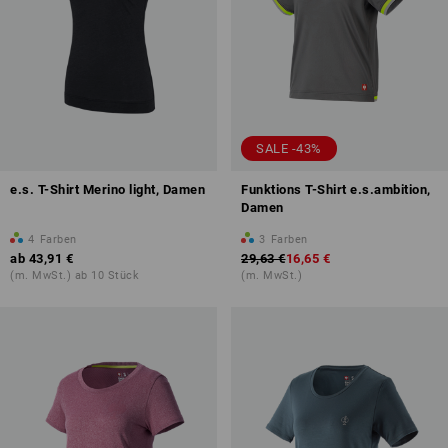
SALE -43%
e.s. T-Shirt Merino light, Damen
Funktions T-Shirt e.s.ambition,
Damen
4
Farben
3
Farben
ab
43,91 €
29,63 €
16,65 €
(m. MwSt.) ab 10 Stück
(m. MwSt.)