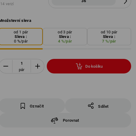
36
14 verzí
Množstevní sleva
od 1 pár
od 3 pár
od 10 pár
Sleva :
Sleva :
Sleva :
0
%/
pár
4
%/
pár
7
%/
pár
Do košíku
pár
Označit
Sdílet
Porovnat