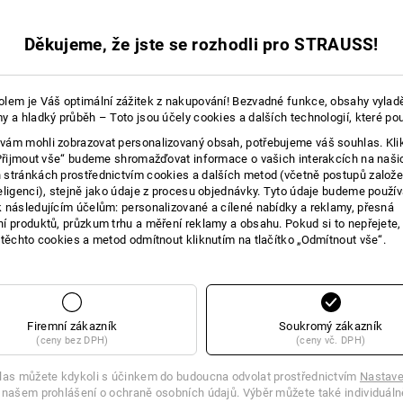
16
16
Děkujeme, že jste se rozhodli pro STRAUSS!
+4 další vybavení
+3 další vybavení
lem je Váš optimální zážitek z nakupování! Bezvadné funkce, obsahy vylad
y a hladký průběh – Toto jsou účely cookies a dalších technologií, které po
ám mohli zobrazovat personalizovaný obsah, potřebujeme váš souhlas. Kli
„Přijmout vše“ budeme shromažďovat informace o vašich interakcích na naši
stránkách prostřednictvím cookies a dalších metod (včetně postupů založ
eligenci), stejně jako údaje z procesu objednávky. Tyto údaje budeme použív
 následujícím účelům: personalizované a cílené nabídky a reklamy, přesná
í produktů, průzkum trhu a měření reklamy a obsahu. Pokud si to nepřejete
Porovnat všechny detaily
 těchto cookies a metod odmítnout kliknutím na tlačítko „Odmítnout vše“.
Firemní zákazník
Soukromý zákazník
TCH
(ceny bez DPH)
(ceny vč. DPH)
las můžete kdykoli s účinkem do budoucna odvolat prostřednictvím
Nastave
 našem prohlášení o ochraně osobních údajů. Výběr můžete také individuáln