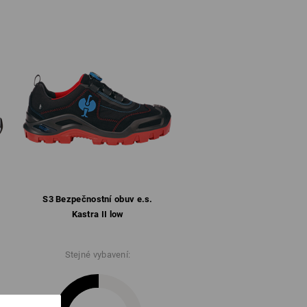
ná a vyjímatelná stélka
 obuvi
umená podrážka z pryže/phylonu dle SRC,
vům a žáruvzdorná do cca. 70 °C
42
 pro více informací.
S3 Bezpečnostní obuv e.s.
Kastra II low
Stejné vybavení: