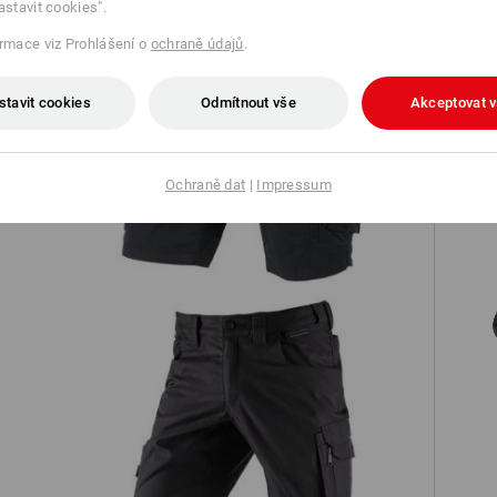
astavit cookies".
ormace viz Prohlášení o
ochraně údajů
.
stavit cookies
Odmítnout vše
Akceptovat 
Šortky cargo e.s.motion ten léto
Ochraně dat
|
Impressum
S1 
Šortky e.s.concrete light