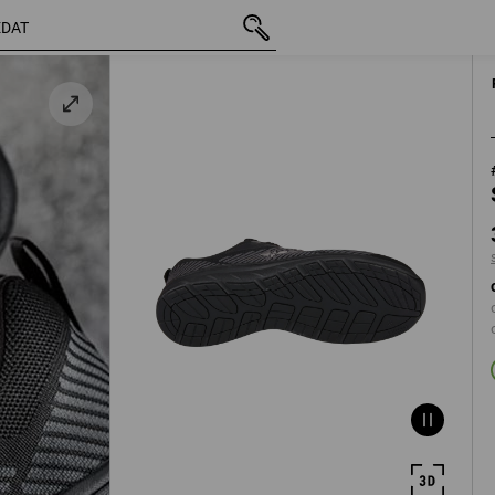
vč. DPH
3 101,23 Kč
36
s připočtením do