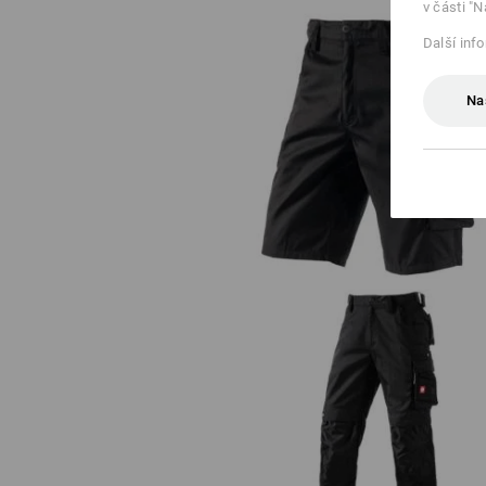
v části "N
Další inf
Na
Šortky e.s.motion
Kalhoty do pasu e.s.motion