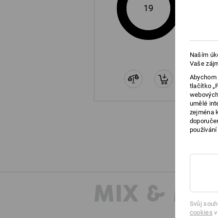
19
Naším úko
Vaše zájm
Abychom v
tlačítko 
webových 
umělé int
zejména k
doporučen
používání
MIX & MA
Svůj souh
cookies
v