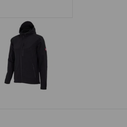
Softshellová bunda e.s.vision