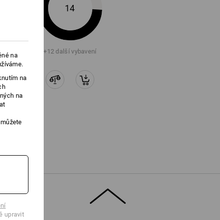
14
+12 další vybavení
ěné na
užíváme.
knutím na
ch
ených na
at
, můžete
ní
ě upravit