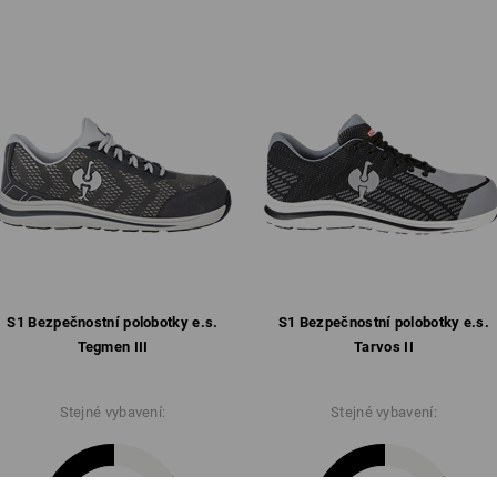
nekožené vybavení
celoplošná, anatomicky tvarova
ideální i pro nositele vložek do
protiskluzová a pohodlně odtl
antistatická, odolná proti pali
Hmotnost: cca
460
gramů u velikosti
Klikněte na tlačítko "Datový formulář"
Datový formulář
S1 Bezpečnostní polobotky e.s.
S1 Bezpečnostní polobotky e.s.
Tegmen III
Tarvos II
Stejné vybavení:
Stejné vybavení: