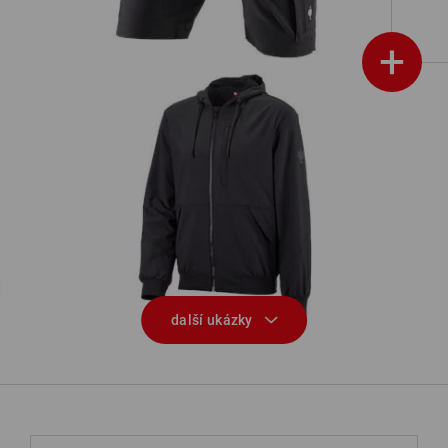
+
Bunda s kapucí e.s.iconic
další ukázky