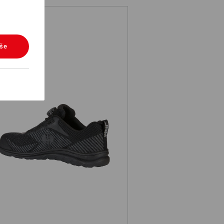
vše
Bezpečnostní obuv e.s. Tegmen IV
low