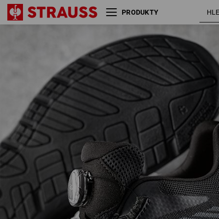
PRODUKTY
S1 Bezpečnostní obuv e.s.
černá /
Tegmen IV low
grafit