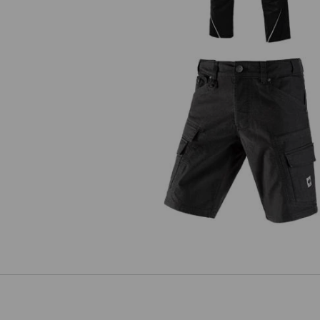
Šortky cargo e.s.vintage