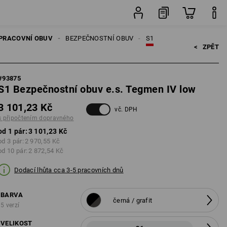
pravného
pár
PRACOVNÍ OBUV
BEZPEČNOSTNÍ OBUV
S1
<   
ZPĚT
#
93875
S1 Bezpečnostní obuv e.s. Tegmen IV low
3 101,23 Kč
vč. DPH
s připočtením dopravného
od 1 pár:
3 101,23 Kč
od 3 pár:
2 970,55 Kč
od 10 pár:
2 872,54 Kč
Dodací lhůta cca 3-5 pracovních dnů
BARVA
černá / grafit
5 verzí
VELIKOST