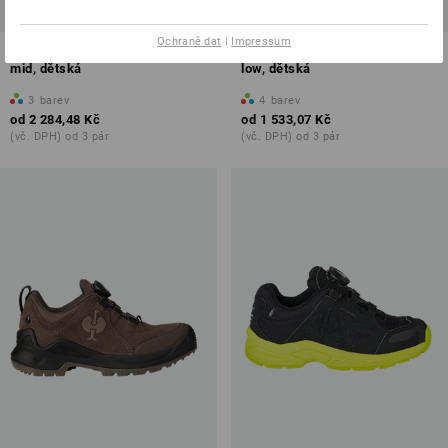
Ochraně dat
|
Impressum
Víceúčelová obuv e.s. Apate II
Víceúčelová obuv e.s. Waza
mid, dětská
low, dětská
3
barev
4
barev
od
2 284,48 Kč
od
1 533,07 Kč
(vč. DPH) od 3 pár
(vč. DPH) od 3 pár