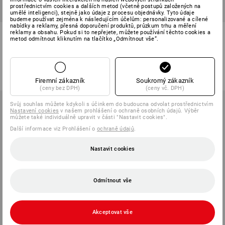
prostřednictvím cookies a dalších metod (včetně postupů založených na
SALE -47%
umělé inteligenci), stejně jako údaje z procesu objednávky. Tyto údaje
budeme používat zejména k následujícím účelům: personalizované a cílené
nabídky a reklamy, přesná doporučení produktů, průzkum trhu a měření
Víceúčelová obuv e.s. Minkar
Víceúčelová obuv e.s.
reklamy a obsahu. Pokud si to nepřejete, můžete používání těchto cookies a
metod odmítnout kliknutím na tlačítko „Odmítnout vše“.
II low, dětská
Shreveport low, dětská
4
barev
3
barev
od
1 533,07 Kč
1 239,04 Kč
653,40 Kč
(vč. DPH) od 3 pár
(vč. DPH)
Firemní zákazník
Soukromý zákazník
(ceny bez DPH)
(ceny vč. DPH)
Svůj souhlas můžete kdykoli s účinkem do budoucna odvolat prostřednictvím
Nastavení cookies
v našem prohlášení o ochraně osobních údajů. Výběr
můžete také individuálně upravit v části "Nastavit cookies".
Další informace viz Prohlášení o
ochraně údajů
.
Nastavit cookies
Odmítnout vše
Akceptovat vše