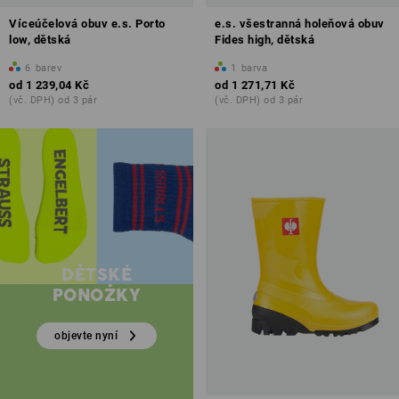
Víceúčelová obuv e.s. Porto
e.s. všestranná holeňová obuv
low, dětská
Fides high, dětská
6
barev
1
barva
od
1 239,04 Kč
od
1 271,71 Kč
(vč. DPH) od 3 pár
(vč. DPH) od 3 pár
DĚTSKÉ
PONOŽKY
objevte nyní