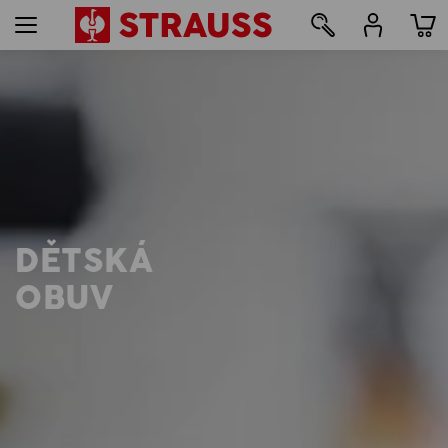
12
DĚTSKÁ
OBUV