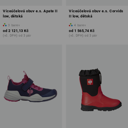
Víceúčelová obuv e.s. Apate II
Víceúčelová obuv e.s. Corvids
low, dětská
II low, dětská
3
barev
4
barev
od
2 121,13 Kč
od
1 565,74 Kč
(vč. DPH) od 3 pár
(vč. DPH) od 3 pár