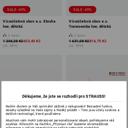
SALE -49%
SALE -49%
Víceúčelová obuv e.s. Etosha
Víceúčelová obuv e.s.
low, dětská
Toowoomba low, dětská
4
barev
2
barev
1 304,38 Kč
653,40 Kč
1 631,08 Kč
816,75 Kč
(vč. DPH)
(vč. DPH)
Děkujeme, že jste se rozhodli pro STRAUSS!
Naším úkolem je Váš optimální zážitek z nakupování! Bezvadné funkce,
obsahy vyladěné na Vaše zájmy a hladký průběh – Toto jsou účely cookies a
dalších technologií, které používáme.
Abychom vám mohli zobrazovat personalizovaný obsah, potřebujeme váš
souhlas. Kliknutím na tlačítko „Přijmout vše“ budeme shromažďovat
informace o vašich interakcích na našich webových stránkách