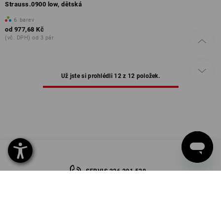
Strauss.0900 low, dětská
6
barev
od
977,68 Kč
(vč. DPH) od 3 pár
Už jste si prohlédli 12 z 12 položek.
SERVIS 226 201 520
SERVIS