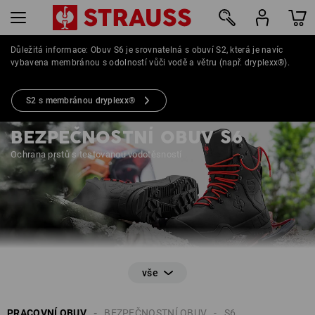
Důležitá informace: Obuv S6 je srovnatelná s obuví S2, která je navíc
vybavena membránou s odolností vůči vodě a větru (např. dryplexx®).
3
S2 s membránou dryplexx®
BEZPEČNOSTNÍ OBUV S6
Ochrana prstů s testovanou vodotěsností
PRACOVNÍ OBUV
BEZPEČNOSTNÍ OBUV
S6
EN ISO 20345