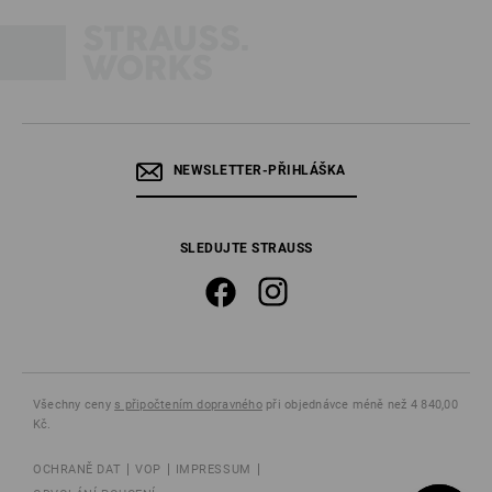
NEWSLETTER-PŘIHLÁŠKA
SLEDUJTE STRAUSS
Všechny ceny
s připočtením dopravného
při objednávce méně než 4 840,00
Kč.
OCHRANĚ DAT
VOP
IMPRESSUM