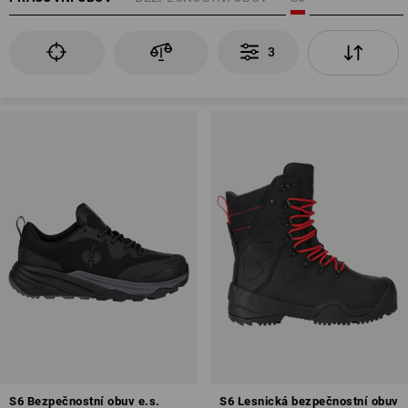
neklouzavost
uzavřená pata
3
pohlcování energie v oblasti paty (E)
tužinka na ochranu prstů
další možnost: odolnost podešve proti pohonným hmotám (FO)
antistatické vlastnosti (A)
vodotěsnost celé boty (WR)
Přehled bezpečnostních stupňů
S6 Bezpečnostní obuv e.s.
S6 Lesnická bezpečnostní obuv