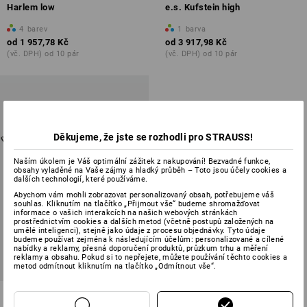
Harlem low
e.s. Kufstein high
4
barev
1
barva
od
1 957,78 Kč
od
3 917,98 Kč
(vč. DPH) od 10 pár
(vč. DPH) od 10 pár
Děkujeme, že jste se rozhodli pro STRAUSS!
Naším úkolem je Váš optimální zážitek z nakupování! Bezvadné funkce,
obsahy vyladěné na Vaše zájmy a hladký průběh – Toto jsou účely cookies a
dalších technologií, které používáme.
Abychom vám mohli zobrazovat personalizovaný obsah, potřebujeme váš
souhlas. Kliknutím na tlačítko „Přijmout vše“ budeme shromažďovat
informace o vašich interakcích na našich webových stránkách
prostřednictvím cookies a dalších metod (včetně postupů založených na
umělé inteligenci), stejně jako údaje z procesu objednávky. Tyto údaje
budeme používat zejména k následujícím účelům: personalizované a cílené
nabídky a reklamy, přesná doporučení produktů, průzkum trhu a měření
reklamy a obsahu. Pokud si to nepřejete, můžete používání těchto cookies a
metod odmítnout kliknutím na tlačítko „Odmítnout vše“.
S6 Lesnická bezpečnostní obuv
e.s. Triton high