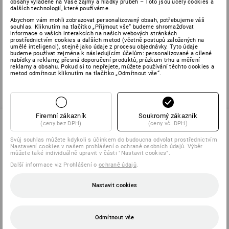
obsahy vyladěné na Vaše zájmy a hladký průběh – Toto jsou účely cookies a
(vč. DPH) od 5 pár
(vč. DPH) od 20 pár
dalších technologií, které používáme.
Abychom vám mohli zobrazovat personalizovaný obsah, potřebujeme váš
souhlas. Kliknutím na tlačítko „Přijmout vše“ budeme shromažďovat
informace o vašich interakcích na našich webových stránkách
prostřednictvím cookies a dalších metod (včetně postupů založených na
Už jste si prohlédli 2 z 2 položek.
umělé inteligenci), stejně jako údaje z procesu objednávky. Tyto údaje
budeme používat zejména k následujícím účelům: personalizované a cílené
nabídky a reklamy, přesná doporučení produktů, průzkum trhu a měření
reklamy a obsahu. Pokud si to nepřejete, můžete používání těchto cookies a
metod odmítnout kliknutím na tlačítko „Odmítnout vše“.
Firemní zákazník
Soukromý zákazník
(ceny bez DPH)
(ceny vč. DPH)
Svůj souhlas můžete kdykoli s účinkem do budoucna odvolat prostřednictvím
SERVIS 226 201 520
Nastavení cookies
v našem prohlášení o ochraně osobních údajů. Výběr
můžete také individuálně upravit v části "Nastavit cookies".
Další informace viz Prohlášení o
ochraně údajů
.
SERVIS
Nastavit cookies
SPOLEČNOSTI
Odmítnout vše
INFORMACE