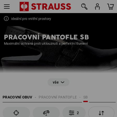
ideální pro vnitřní prostory
2
PRACOVNÍ PANTOFLE SB
Maximální ochrana proti uklouznutí a perfektní tlumení
EN ISO 20345
PRACOVNÍ OBUV
PRACOVNÍ PANTOFLE
SB
Možnost otevřené oblasti paty
Ocelová tužinka na ochranu prstů u nohou
Antistatické vlastnosti
2