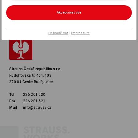
Akceptovat vše
ZPŮSOBY PLATBY
Ochraně dat
|
Impressum
Strauss Česká republika s.r.o.
Rudolfovská tř. 464/103
370 01 České Budějovice
Tel
226 201 520
Fax
226 201 521
Mail
info@strauss.cz