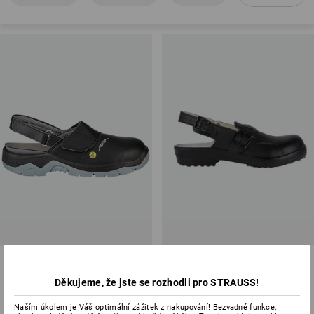
Přehled bezpečnostních stupňů
ABEBA SB bezpečnostní obuv
ABEBA SB bezpečnostní obuv
Samos
Rhodos
Děkujeme, že jste se rozhodli pro STRAUSS!
2
barev
2
barev
od
1 761,76 Kč
od
1 435,06 Kč
Naším úkolem je Váš optimální zážitek z nakupování! Bezvadné funkce,