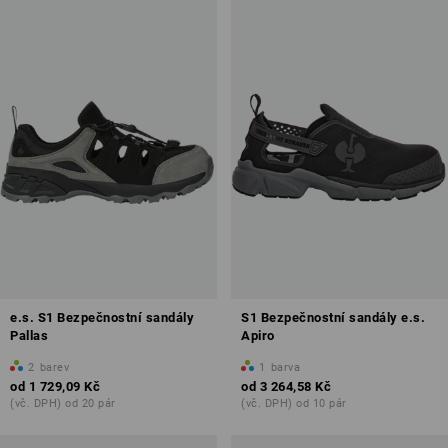
Antistatické vlastnosti (A)
Přehled bezpečnostních stupňů
e.s. S1 Bezpečnostní sandály
S1 Bezpečnostní sandály e.s.
Pallas
Apiro
2
barev
1
barva
od
1 729,09 Kč
od
3 264,58 Kč
(vč. DPH) od 20 pár
(vč. DPH) od 10 pár