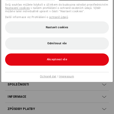
Svůj souhlas můžete kdykoli s účinkem do budoucna odvolat prostřednictvím
Už jste si prohlédli 4 z 4 položek.
Nastavení cookies
v našem prohlášení o ochraně osobních údajů. Výběr
můžete také individuálně upravit v části "Nastavit cookies".
Další informace viz Prohlášení o
ochraně údajů
.
Nastavit cookies
Odmítnout vše
SERVIS 226 201 520
Akceptovat vše
SERVIS
Ochraně dat
|
Impressum
SPOLEČNOSTI
INFORMACE
ZPŮSOBY PLATBY