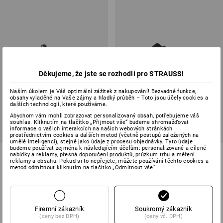
Děkujeme, že jste se rozhodli pro STRAUSS!
Naším úkolem je Váš optimální zážitek z nakupování! Bezvadné funkce,
obsahy vyladěné na Vaše zájmy a hladký průběh – Toto jsou účely cookies a
dalších technologií, které používáme.
Abychom vám mohli zobrazovat personalizovaný obsah, potřebujeme váš
souhlas. Kliknutím na tlačítko „Přijmout vše“ budeme shromažďovat
informace o vašich interakcích na našich webových stránkách
prostřednictvím cookies a dalších metod (včetně postupů založených na
umělé inteligenci), stejně jako údaje z procesu objednávky. Tyto údaje
budeme používat zejména k následujícím účelům: personalizované a cílené
STONEKIT S1 Bezpečnostní
S1 Bezpečnostní sandály e.s.
nabídky a reklamy, přesná doporučení produktů, průzkum trhu a měření
sandály Milano
Siom-x12
reklamy a obsahu. Pokud si to nepřejete, můžete používání těchto cookies a
metod odmítnout kliknutím na tlačítko „Odmítnout vše“.
1
barva
2
barev
od
1 533,07 Kč
od
2 349,82 Kč
(vč. DPH) od 20 pár
(vč. DPH) od 10 pár
Firemní zákazník
Soukromý zákazník
(ceny bez DPH)
(ceny vč. DPH)