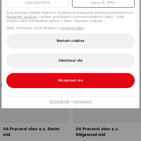
(ceny bez DPH)
(ceny vč. DPH)
3
barev
4
barev
Svůj souhlas můžete kdykoli s účinkem do budoucna odvolat prostřednictvím
od
2 611,18 Kč
od
3 035,89 Kč
Nastavení cookies
v našem prohlášení o ochraně osobních údajů. Výběr
(vč. DPH) od 10 pár
(vč. DPH) od 10 pár
můžete také individuálně upravit v části "Nastavit cookies".
Další informace viz Prohlášení o
ochraně údajů
.
Nastavit cookies
Odmítnout vše
Akceptovat vše
Ochraně dat
|
Impressum
O6 Pracovní obuv e.s. Rimini
O6 Pracovní obuv e.s.
mid
Ridgewood mid