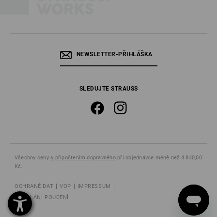
NEWSLETTER-PŘIHLÁŠKA
SLEDUJTE STRAUSS
Všechny ceny
s připočtením dopravného
při objednávce méně než 4 840,00
Kč.
OCHRANĚ DAT
VOP
IMPRESSUM
ODVOLÁNÍ POUCENÍ