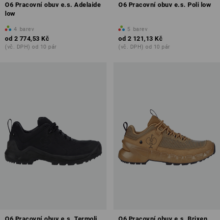
O6 Pracovní obuv e.s. Adelaide
O6 Pracovní obuv e.s. Poli low
low
4
barev
5
barev
od
2 774,53 Kč
od
2 121,13 Kč
(vč. DPH) od 10 pár
(vč. DPH) od 10 pár
O6 Pracovní obuv e.s. Termoli
O6 Pracovní obuv e.s. Brixen