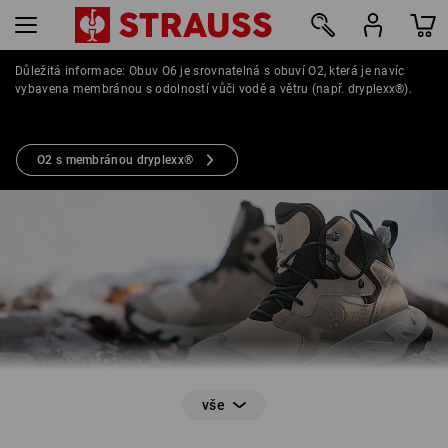
Důležitá informace: Obuv O6 je srovnatelná s obuví O2, která je navíc
vybavena membránou s odolností vůči vodě a větru (např. dryplexx®).
11
PRACOVNÍ BOTY O6
O2 s membránou dryplexx®
Testovaná vodotěsnost