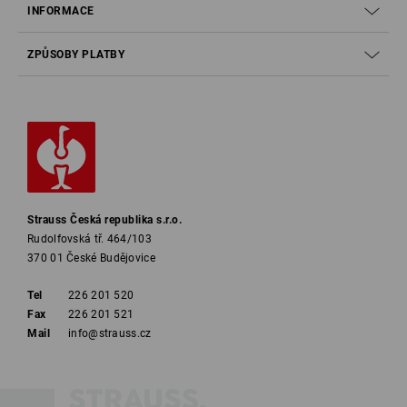
INFORMACE
ZPŮSOBY PLATBY
Strauss Česká republika s.r.o.
Rudolfovská tř. 464/103
370 01 České Budějovice
Tel
226 201 520
Fax
226 201 521
Mail
info@strauss.cz