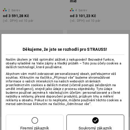
mid
2
barev
4
barev
od
3 591,28 Kč
od
3 101,23 Kč
(vč. DPH) od 10 pár
(vč. DPH) od 10 pár
Děkujeme, že jste se rozhodli pro STRAUSS!
Naším úkolem je Váš optimální zážitek z nakupování! Bezvadné funkce,
obsahy vyladěné na Vaše zájmy a hladký průběh – Toto jsou účely cookies a
dalších technologií, které používáme.
Abychom vám mohli zobrazovat personalizovaný obsah, potřebujeme váš
souhlas. Kliknutím na tlačítko „Přijmout vše“ budeme shromažďovat
informace o vašich interakcích na našich webových stránkách
prostřednictvím cookies a dalších metod (včetně postupů založených na
umělé inteligenci), stejně jako údaje z procesu objednávky. Tyto údaje
budeme používat zejména k následujícím účelům: personalizované a cílené
nabídky a reklamy, přesná doporučení produktů, průzkum trhu a měření
reklamy a obsahu. Pokud si to nepřejete, můžete používání těchto cookies a
metod odmítnout kliknutím na tlačítko „Odmítnout vše“.
O6 Pracovní obuv e.s. Termoli
O6 Pracovní obuv e.s. Brixen
mid
mid
Firemní zákazník
Soukromý zákazník