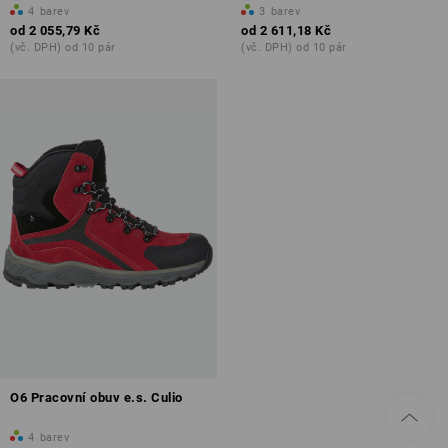
4
barev
3
barev
od
2 055,79 Kč
od
2 611,18 Kč
(vč. DPH) od 10 pár
(vč. DPH) od 10 pár
O6 Pracovní obuv e.s. Culio
4
barev