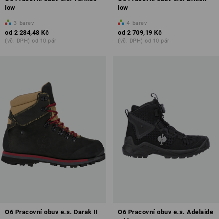
low
low
3
barev
4
barev
od
2 284,48 Kč
od
2 709,19 Kč
(vč. DPH) od 10 pár
(vč. DPH) od 10 pár
O6 Pracovní obuv e.s. Darak II
O6 Pracovní obuv e.s. Adelaide