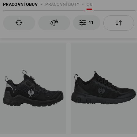
PRACOVNÍ OBUV
PRACOVNÍ BOTY
O6
EN ISO 20347
11
uzavřená pata
pohlcování energie v oblasti paty (E)
další možnost: odolnost podešve proti pohonným hmotám (FO)
neklouzavost
antistatické vlastnosti (A)
vodotěsnost celé boty (WR)
Přehled bezpečnostních stupňů