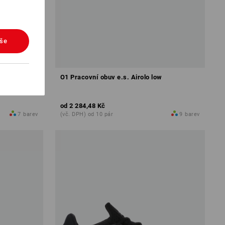
vše
O1 Pracovní obuv e.s. Airolo low
od
2 284,48 Kč
7
barev
(vč. DPH) od 10 pár
9
barev