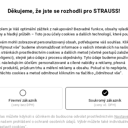
Děkujeme, že jste se rozhodli pro STRAUSS!
18 Produkty
další filtr
lem je Váš optimální zážitek z nakupování! Bezvadné funkce, obsahy vylad
y a hladký průběh – Toto jsou účely cookies a dalších technologií, které po
ám mohli zobrazovat personalizovaný obsah, potřebujeme váš souhlas. Kli
„Přijmout vše“ budeme shromažďovat informace o vašich interakcích na naši
stránkách prostřednictvím cookies a dalších metod (včetně postupů založ
eligenci), stejně jako údaje z procesu objednávky. Tyto údaje budeme použív
 následujícím účelům: personalizované a cílené nabídky a reklamy, přesná
í produktů, průzkum trhu a měření reklamy a obsahu. Pokud si to nepřejete
 těchto cookies a metod odmítnout kliknutím na tlačítko „Odmítnout vše“.
Firemní zákazník
Soukromý zákazník
(ceny bez DPH)
(ceny vč. DPH)
las můžete kdykoli s účinkem do budoucna odvolat prostřednictvím
Nastave
 našem prohlášení o ochraně osobních údajů. Výběr můžete také individuáln
astavit cookies".