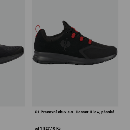
O1 Pracovní obuv e.s. Honnor II low, pánská
od
1 827,10 Kč