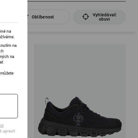
Vyhledávač
Oblíbenost
obuvi
ěné na
užíváme.
knutím na
ch
ených na
at
, můžete
ní
ě upravit