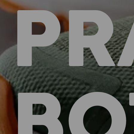
PR
BO