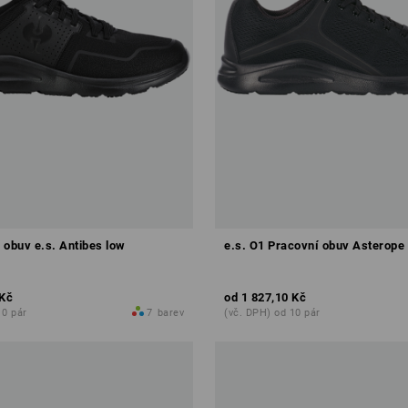
 obuv e.s. Antibes low
e.s. O1 Pracovní obuv Asterope
 Kč
od
1 827,10 Kč
10 pár
7
barev
(vč. DPH) od 10 pár