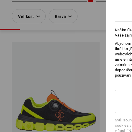
Velikost
Barva
Naším úko
Vaše zájm
Abychom v
tlačítko 
webových 
umělé int
zejména k
doporučen
používání
Svůj souh
cookies
v
v části "N