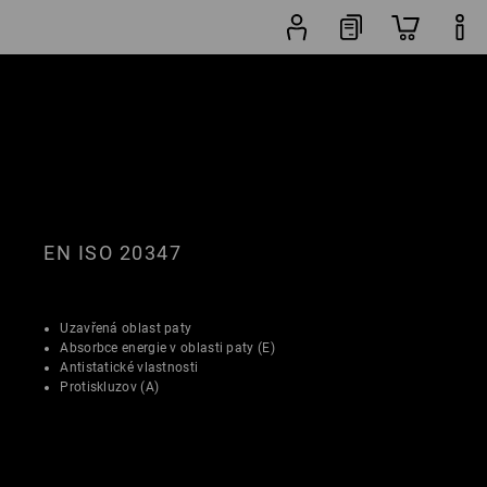
Vyhledávač
Oblíbenost
obuvi
EN ISO 20347
Uzavřená oblast paty
Absorbce energie v oblasti paty (E)
Antistatické vlastnosti
Protiskluzov (A)