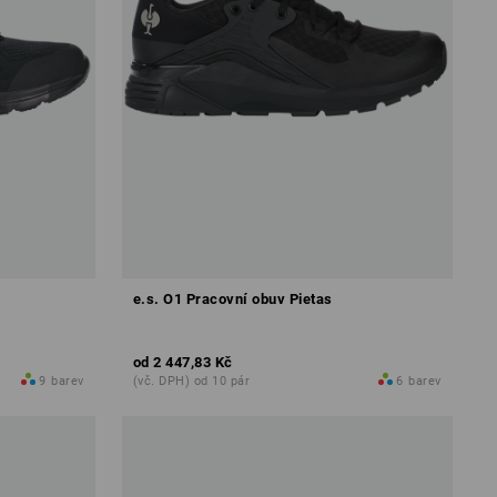
e.s. O1 Pracovní obuv Pietas
od
2 447,83 Kč
9
barev
(vč. DPH) od 10 pár
6
barev