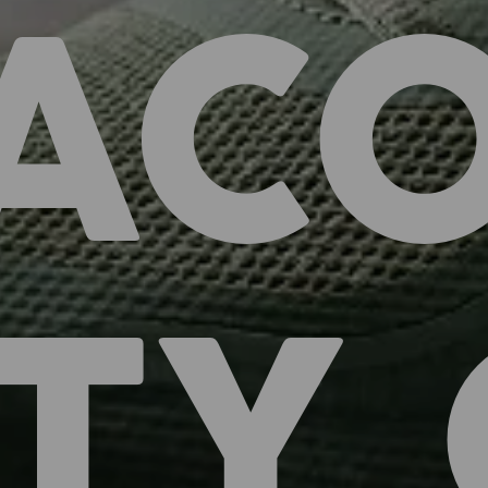
ACO
TY 