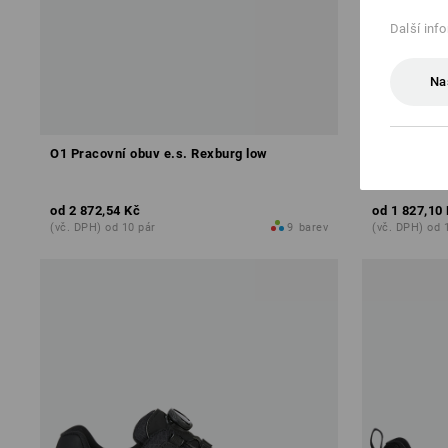
Další inf
Na
O1 Pracovní obuv e.s. Rexburg low
O1 Pracovní
od
2 872,54 Kč
od
1 827,10
(vč. DPH) od 10 pár
9
barev
(vč. DPH) od 