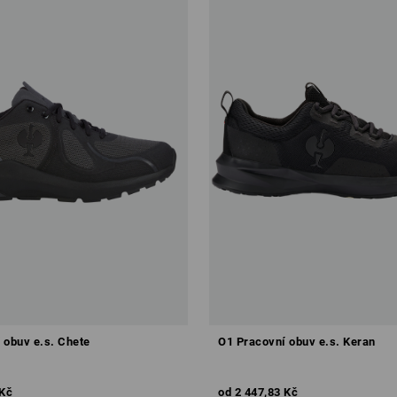
 obuv e.s. Chete
O1 Pracovní obuv e.s. Keran
 Kč
od
2 447,83 Kč