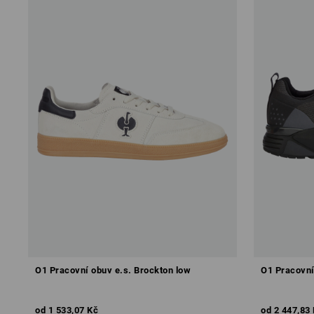
O1 Pracovní obuv e.s. Brockton low
O1 Pracovní
od
1 533,07 Kč
od
2 447,83