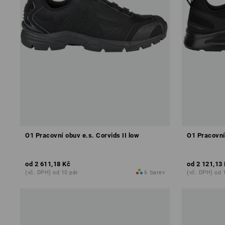
O1 Pracovní obuv e.s. Corvids II low
O1 Pracovní
od
2 611,18 Kč
od
2 121,13
(vč. DPH) od 10 pár
6
barev
(vč. DPH) od 