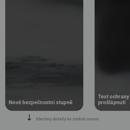
Test ochrany 
Nové bezpečnostní stupně
prošlápnutí
Všechny detaily ke změně norem