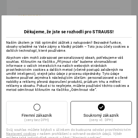
jako bezpečnostní stupeň O2, ale
ochranná membrána
Děkujeme, že jste se rozhodli pro STRAUSS!
Naším úkolem je Váš optimální zážitek z nakupování! Bezvadné funkce,
obsahy vyladěné na Vaše zájmy a hladký průběh – Toto jsou účely cookies a
dalších technologií, které používáme.
jako bezpečnostní stupeň S2, ale
Abychom vám mohli zobrazovat personalizovaný obsah, potřebujeme váš
ochranná membrána
souhlas. Kliknutím na tlačítko „Přijmout vše“ budeme shromažďovat
informace o vašich interakcích na našich webových stránkách
prostřednictvím cookies a dalších metod (včetně postupů založených na
umělé inteligenci), stejně jako údaje z procesu objednávky. Tyto údaje
budeme používat zejména k následujícím účelům: personalizované a cílené
nabídky a reklamy, přesná doporučení produktů, průzkum trhu a měření
jako bezpečnostní stupeň S3, ale
reklamy a obsahu. Pokud si to nepřejete, můžete používání těchto cookies a
metod odmítnout kliknutím na tlačítko „Odmítnout vše“.
ochranná membrána
Firemní zákazník
Soukromý zákazník
(ceny bez DPH)
(ceny vč. DPH)
Svůj souhlas můžete kdykoli s účinkem do budoucna odvolat prostřednictvím
Kromě toho existují nové podtypy
Nastavení cookies
v našem prohlášení o ochraně osobních údajů. Výběr
můžete také individuálně upravit v části "Nastavit cookies".