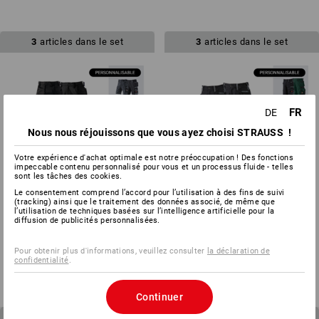
3
articles dans le set
3
articles dans le set
FR
DE
Nous nous réjouissons que vous ayez choisi STRAUSS !
Votre expérience d'achat optimale est notre préoccupation ! Des fonctions
impeccable contenu personnalisé pour vous et un processus fluide - telles
sont les tâches des cookies.
Le consentement comprend l’accord pour l’utilisation à des fins de suivi
(tracking) ainsi que le traitement des données associé, de même que
l’utilisation de techniques basées sur l’intelligence artificielle pour la
diffusion de publicités personnalisées.
KIT POUR HOMMES :pant. de
KIT POUR ENFANTS : Pantalon
travail+short e.s.motion
+ Short e.s.motion
Pour obtenir plus d'informations, veuillez consulter
la déclaration de
à p. de
CHF 178.79
à p. de
CHF 84.79
confidentialité
.
(TTC)
(TTC)
Continuer
4
articles dans le set
3
articles dans le set