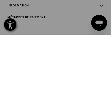
INFORMATION
MÉTHODES DE PAIEMENT
Strauss Europe AG
Zweigniederlassung St. Gallen
Fürstenlandstr. 35
9000 St. Gallen
Tél
0800 800 336
Fax
0800 800 337
Mail
info@strauss.ch