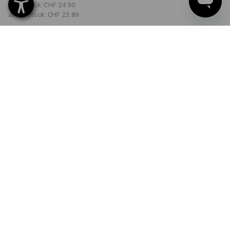
ab 5 Stück:
CHF 24.90
ab 30 Stück:
CHF 23.89
Lieferzeit ca. 3-5 Werktage
FARBE
GRÖSSE
S
wählen
wählen
seegrün
Mengenrabatt
ab 1 Stück
ab 5 Stück
ab 30 Stück
Ersparnis:
Ersparnis:
Ersparnis:
0
%/
Stück
4
%/
Stück
8
%/
Stück
Stück