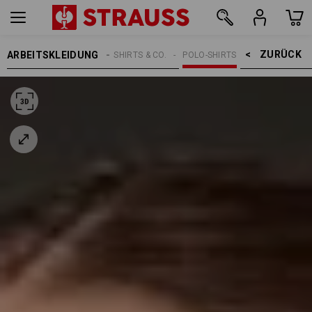
ZURÜCK    >
ARBEITSKLEIDUNG
DAMEN
SHIRTS & CO.
POLO-SHIRTS