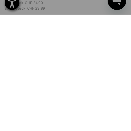
ab 5 Stück:
CHF 24.90
ab 30 Stück:
CHF 23.89
Lieferzeit ca. 3-5 Werktage
FARBE
GRÖSSE
S
wählen
wählen
schwarz
Mengenrabatt
ab 1 Stück
ab 5 Stück
ab 30 Stück
Ersparnis:
Ersparnis:
Ersparnis:
0
%/
Stück
4
%/
Stück
8
%/
Stück
Stück