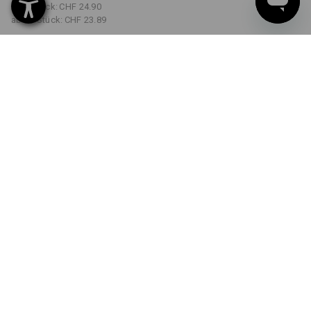
ab 5 Stück:
CHF 24.90
ab 30 Stück:
CHF 23.89
Lieferzeit ca. 3-5 Werktage
FARBE
GRÖSSE
S
wählen
wählen
weiß
Mengenrabatt
ab 1 Stück
ab 5 Stück
ab 30 Stück
Ersparnis:
Ersparnis:
Ersparnis:
0
%/
Stück
4
%/
Stück
8
%/
Stück
Stück