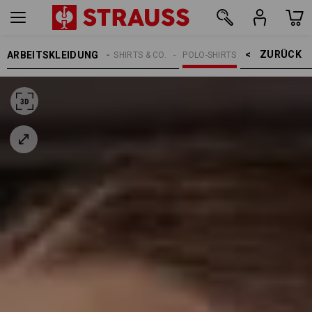
ZURÜCK    >
ARBEITSKLEIDUNG
DAMEN
SHIRTS & CO.
POLO-SHIRTS