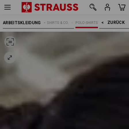
ZURÜCK    >
ARBEITSKLEIDUNG
DAMEN
SHIRTS & CO.
POLO-SHIRTS