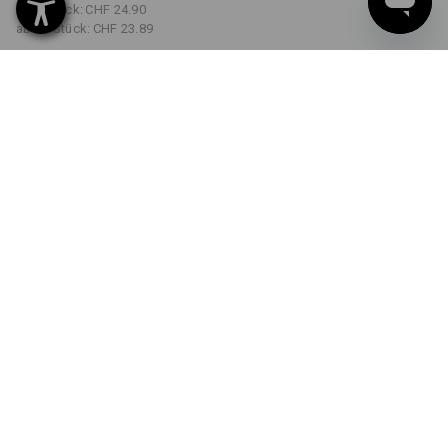
ab 5 Stück:
CHF 24.90
ab 30 Stück:
CHF 23.89
Lieferzeit ca. 3-5 Werktage
FARBE
GRÖSSE
S
wählen
wählen
dunkelblau
Mengenrabatt
ab 1 Stück
ab 5 Stück
ab 30 Stück
Ersparnis:
Ersparnis:
Ersparnis:
0
%/
Stück
4
%/
Stück
8
%/
Stück
Stück