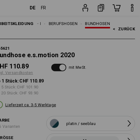
DE
FR
osten
Stück
EN
RBEITSKLEIDUNG
ARBEITSHOSEN
BERUFSHOSEN
BUNDHOSEN
<   
ZURÜCK
65621
undhose e.s.motion 2020
HF 110.89
mit MwSt.
gl. Versandkosten
 1 Stück:
CHF 110.89
 5 Stück:
CHF 101.90
 20 Stück:
CHF 93.90
Lieferzeit ca. 3-5 Werktage
ARBE
platin / seeblau
6 Varianten
RÖSSE