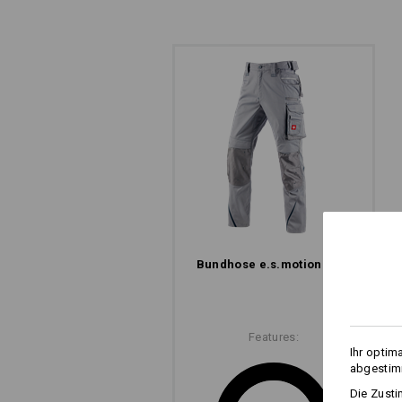
ARBEITSHOSE MIT 
Und das gleich im doppelten Sinn. Di
Reißverschlüsse im hinteren Obersch
cool aus, sie sorgen auch für coole
raus, frische Luft rein – ganz schnell
Klima, auch bei schweißtreibenden J
Bundhose e.s.​motion 2020
Features:
Ihr optim
abgestimm
Die Zusti