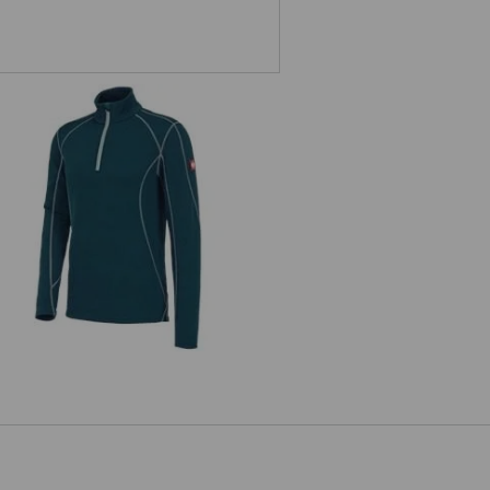
Funkt.-Troyer thermo stretch
e.s.motion 2020