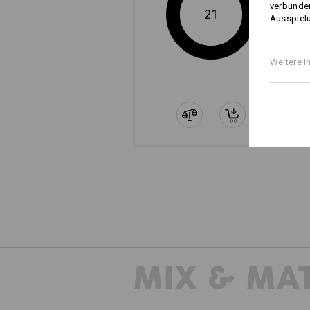
verbunden
21
Ausspielu
Weitere I
Die sep
MIX & MA