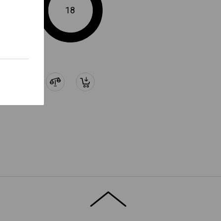
 –
t" für weitere Informationen.
18
TEN
-Element, speziell zur direkten
0 Workertaschen.
Logoservice
eiterung