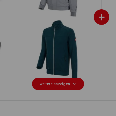
+
FIBERTWIN® clima-pro Jacke
e.s.motion 2020
weitere anzeigen