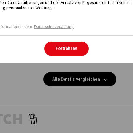
WORKERTASCHEN
Klicken Sie auf den Button "Datenblat
en Datenverarbeitungen und den Einsatz von KI-gestützten Techniken zur
21
18
ng personalisierter Werbung.
EINFACH ANKLET
Datenblatt
Breite Gürtelschlaufen mit Klett
Befestigung der e.s.motion 202
nformationen siehe
Datenschutzerklärung
.
+2 weitere Features
+3 weitere Features
Personalisierung:
Fortfahren
Selbst gestalten
NOCH MEHR PLATZ
arat erhältlichen Werkzeugtaschen sind die perfekte Taschenerw
Alle Details vergleichen
und schaffen mehr Platz für Ihr Werkzeug!
passende Taschen
passende Gürtel
TCH