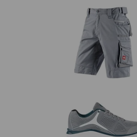
Short e.s.motion 2020
e.s. O1 Berufsschuhe Asterop