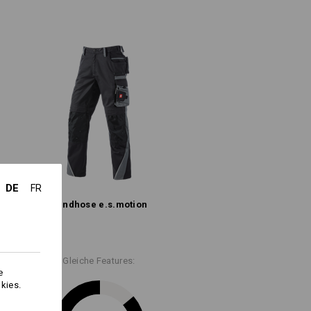
rs beanspruchten Stellen, wie dem
sche, unterteilt in ein großes, mit
 Nähte
dafür, dass die Worker-
ach mit Patte und Klettverschluss, ein
bs locker standhalten.
e Sicherheitstasche mit Reißverschluss,
Zollstocktasche
lüftungen an den Oberschenkeln hinten
rgonomic
und
Workertasche
gleich
umwolle
(ca. 245 g/m²)
DE
FR
Nicht bleichen
Bundhose e.s.​motion
Warm bügeln
Gleiche Features:
e
kies.