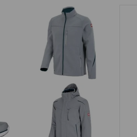
Softshelljacke e.s.motion 2020
Winter Softshelljacke e.s.motion
e
2020, Herren