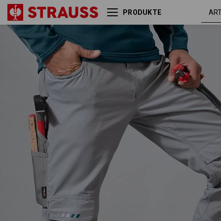
PRODUKTE
Bundhose e.s.motion
platin /
2020
seeblau