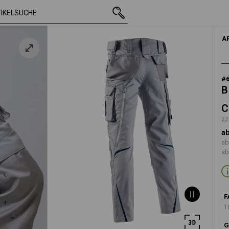
mit MwSt.
CHF 110.89
44
zzgl. Versandk
HERR
A
#
B
C
zz
ab
ab
ab
F
1
G