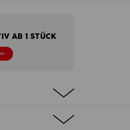
V AB 1 STÜCK
ten
 Smart und stark. Detailverliebt und
e.s.motion 2020 so konzipiert, dass sie