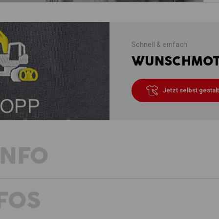
Schnell & einfach
WUNSCHMOTI
Jetzt selbst gestal
INFO
FOS
FRISCHER WIND FÜRS HANDWERK
Das Handwerk ist vielseitig und bunt.
durchdacht. Wir haben die Bundhose 