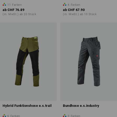
11
Farben
4
Farben
ab
CHF 76.89
ab
CHF 67.90
(m. MwSt.) ab 20 Stück
(m. MwSt.) ab 10 Stück
Hybrid Funktionshose e.s.trail
Bundhose e.s.industry
6
Farben
3
Farben