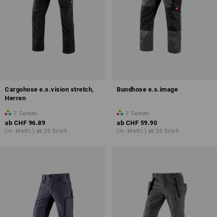
Cargohose e.s.vision stretch,
Bundhose e.s.image
Herren
7
Farben
7
Farben
ab
CHF 96.89
ab
CHF 59.90
(m. MwSt.) ab 20 Stück
(m. MwSt.) ab 20 Stück