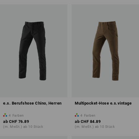
e.s. Berufshose Chino, Herren
Multipocket-Hose e.s.vintage
4
Farben
4
Farben
ab
CHF 76.89
ab
CHF 84.89
(m. MwSt.) ab 10 Stück
(m. MwSt.) ab 10 Stück