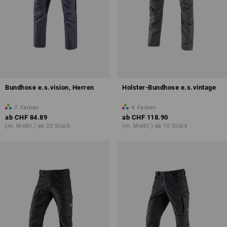
Bundhose e.s.vision, Herren
Holster-Bundhose e.s.vintage
7
Farben
4
Farben
ab
CHF 84.89
ab
CHF 118.90
(m. MwSt.) ab 20 Stück
(m. MwSt.) ab 10 Stück