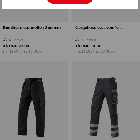
Bundhose e.s.motion Sommer
Cargohose e.s. comfort
4
Farben
2
Farben
ab
CHF 83.90
ab
CHF 74.90
(m. MwSt.) ab 10 Stück
(m. MwSt.) ab 20 Stück