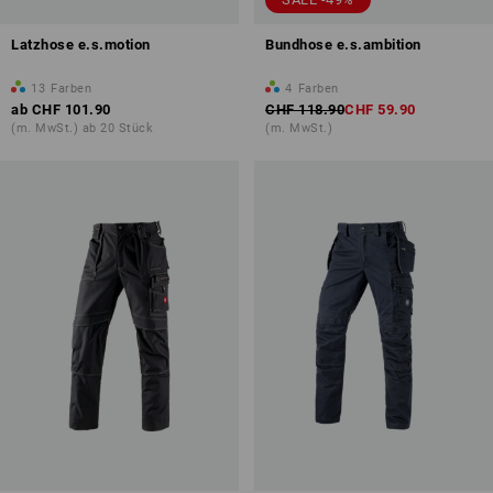
Latzhose e.s.motion
Bundhose e.s.ambition
13
Farben
4
Farben
ab
CHF 101.90
CHF 118.90
CHF 59.90
(m. MwSt.) ab 20 Stück
(m. MwSt.)