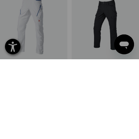
SALE -49%
Multipocket-Hose e.s.ambition
Bundhose e.s.t:aktik light
ripstop
6
Farben
4
Farben
CHF 84.89
CHF 42.89
ab
CHF 76.89
(m. MwSt.)
(m. MwSt.) ab 10 Stück