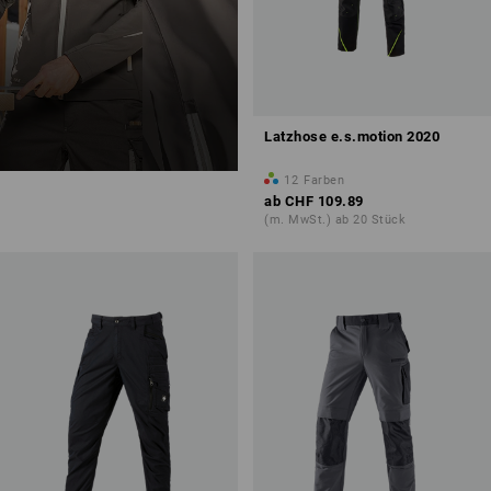
Latzhose e.s.motion 2020
12
Farben
ab
CHF 109.89
(m. MwSt.) ab 20 Stück