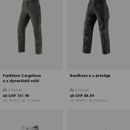
Funktions Cargohose
Bundhose e.s.prestige
e.s.dynashield solid
4
Farben
4
Farben
ab
CHF 101.90
ab
CHF 84.89
(m. MwSt.) ab 10 Stück
(m. MwSt.) ab 20 Stück