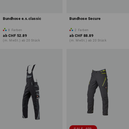
Bundhose e.s.classic
Bundhose Secure
8
Farben
2
Farben
ab
CHF 52.89
ab
CHF 88.89
(m. MwSt.) ab 20 Stück
(m. MwSt.) ab 20 Stück
SALE -49%