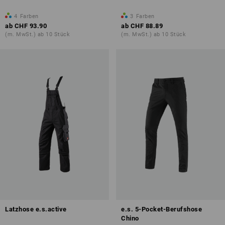
4
Farben
3
Farben
ab
CHF 93.90
ab
CHF 88.89
(m. MwSt.) ab 10 Stück
(m. MwSt.) ab 10 Stück
Latzhose e.s.active
e.s. 5-Pocket-Berufshose
Chino