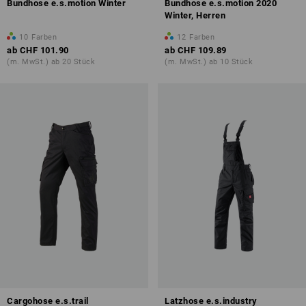
Bundhose e.s.motion Winter
Bundhose e.s.motion 2020
Winter, Herren
10
Farben
12
Farben
ab
CHF 101.90
ab
CHF 109.89
(m. MwSt.) ab 20 Stück
(m. MwSt.) ab 10 Stück
Cargohose e.s.trail
Latzhose e.s.industry