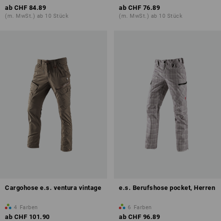
ab
CHF 84.89
ab
CHF 76.89
(m. MwSt.) ab 10 Stück
(m. MwSt.) ab 10 Stück
Cargohose e.s. ventura vintage
e.s. Berufshose pocket, Herren
4
Farben
6
Farben
ab
CHF 101.90
ab
CHF 96.89