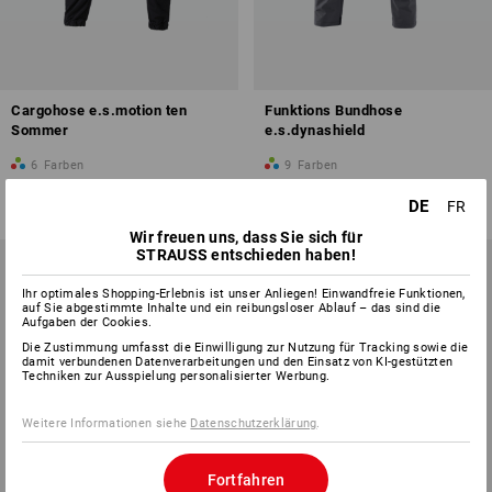
Cargohose e.s.motion ten
Funktions Bundhose
Sommer
e.s.dynashield
6
Farben
9
Farben
ab
CHF 96.89
ab
CHF 101.90
DE
FR
(m. MwSt.) ab 10 Stück
(m. MwSt.) ab 10 Stück
Wir freuen uns, dass Sie sich für
STRAUSS entschieden haben!
Ihr optimales Shopping-Erlebnis ist unser Anliegen! Einwandfreie Funktionen,
auf Sie abgestimmte Inhalte und ein reibungsloser Ablauf – das sind die
Aufgaben der Cookies.
Die Zustimmung umfasst die Einwilligung zur Nutzung für Tracking sowie die
damit verbundenen Datenverarbeitungen und den Einsatz von KI-gestützten
Techniken zur Ausspielung personalisierter Werbung.
Weitere Informationen siehe
Datenschutzerklärung
.
Fortfahren