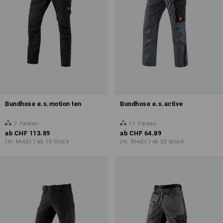
Bundhose e.s.motion ten
Bundhose e.s.active
7
Farben
11
Farben
ab
CHF 113.89
ab
CHF 64.89
(m. MwSt.) ab 10 Stück
(m. MwSt.) ab 20 Stück