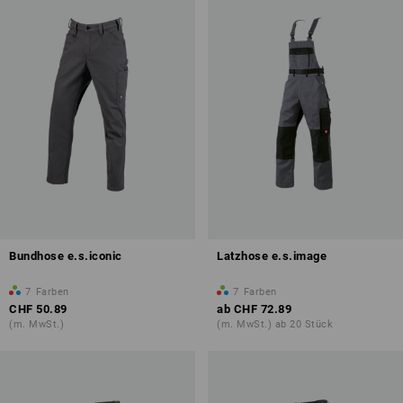
Bundhose e.s.iconic
Latzhose e.s.image
7
Farben
7
Farben
CHF 50.89
ab
CHF 72.89
(m. MwSt.)
(m. MwSt.) ab 20 Stück