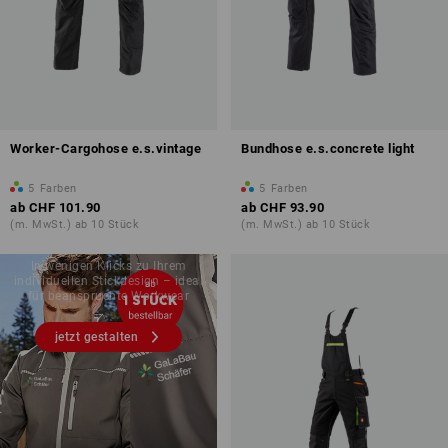
Worker-Cargohose e.s.vintage
Bundhose e.s.concrete light
5
Farben
5
Farben
ab
CHF 101.90
ab
CHF 93.90
GESTALTEN SIE
(m. MwSt.) ab 10 Stück
(m. MwSt.) ab 10 Stück
SELBST!
In wenigen Klicks zu Ihrem
individuellen Stickdesign – ideal
für beanspruchte Workwear
jetzt gestalten