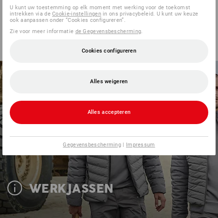
U kunt uw toestemming op elk moment met werking voor de toekomst
intrekken via de
Cookie-instellingen
in ons privacybeleid. U kunt uw keuze
ook aanpassen onder “Cookies configureren”.
Zie voor meer informatie
de Gegevensbescherming
.
Cookies configureren
Alles weigeren
Alles accepteren
Gegevensbescherming
|
Impressum
WERKJASSEN