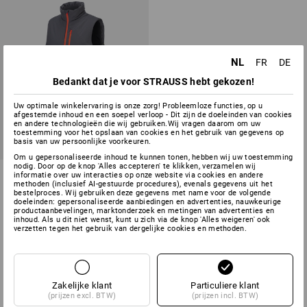
NL
FR
DE
Bedankt dat je voor STRAUSS hebt gekozen!
Uw optimale winkelervaring is onze zorg! Probleemloze functies, op u
afgestemde inhoud en een soepel verloop - Dit zijn de doeleinden van cookies
en andere technologieën die wij gebruiken.Wij vragen daarom om uw
toestemming voor het opslaan van cookies en het gebruik van gegevens op
basis van uw persoonlijke voorkeuren.
Om u gepersonaliseerde inhoud te kunnen tonen, hebben wij uw toestemming
nodig. Door op de knop 'Alles accepteren' te klikken, verzamelen wij
e.s. Padded-bodywarmer
informatie over uw interacties op onze website via cookies en andere
methoden (inclusief AI-gestuurde procedures), evenals gegevens uit het
bestelproces. Wij gebruiken deze gegevens met name voor de volgende
2
kleuren
doeleinden: gepersonaliseerde aanbiedingen en advertenties, nauwkeurige
productaanbevelingen, marktonderzoek en metingen van advertenties en
v.a.
€ 33,76
inhoud. Als u dit niet wenst, kunt u zich via de knop 'Alles weigeren' ook
(incl. BTW) v.a. 6 stuks
verzetten tegen het gebruik van dergelijke cookies en methoden.
U hebt al 3 van 3 items bekeken.
Zakelijke klant
Particuliere klant
(prijzen excl. BTW)
(prijzen incl. BTW)