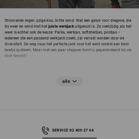
Stromende regen, ijzige kou, lichte wind: Wat een geluk voor diegene, die
bij weer en wind met het
juiste werkjack
uitgerust is. Zo veelzijdig als het
weer is echter ook de keuze: Parka, werkjas, softshelljas, pilotjas –
iedereen die een passend werkjack zoekt, zal verrast worden door de
diversiteit. De weg naar het perfecte jack voor het werk vereist een klein
beetje systeem. Maar met een paar stappen komt u gegarandeerd bij uw
doel terecht!
Stap 1: Certificering – ja of nee?
Of u een werkjas met of zonder certificering nodig heeft, hangt af van uw
beroep. Want
in sommige banen zijn gecertificeerde werkjassen
voorschrift
. De certificering geeft aan, dat aantoonbaar voldaan is aan
bepaalde veiligheidseisen. Maar daarom zijn niet-gecertificeerde jassen
niet van mindere kwaliteit: Ze voldoen eenvoudigweg aan andere eisen en
worden op andere gebieden gebruikt.
SERVICE 02 400 27 64