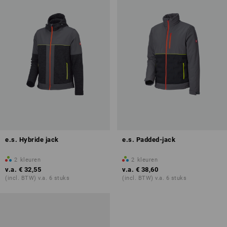
e.s. Hybride jack
e.s. Padded-jack
2
kleuren
2
kleuren
v.a.
€ 32,55
v.a.
€ 38,60
(incl. BTW) v.a. 6 stuks
(incl. BTW) v.a. 6 stuks