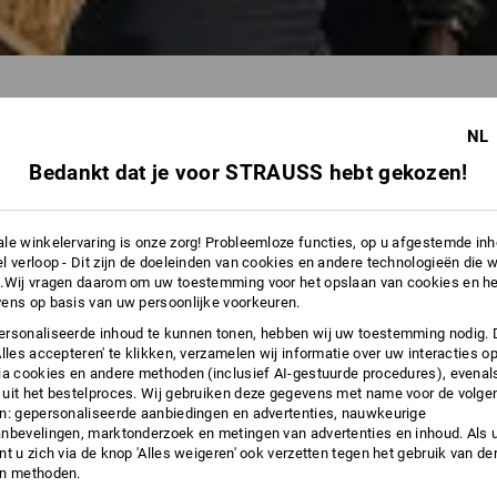
NL
Bedankt dat je voor STRAUSS hebt gekozen!
43 Artikelen
andere Filt
le winkelervaring is onze zorg! Probleemloze functies, op u afgestemde in
l verloop - Dit zijn de doeleinden van cookies en andere technologieën die w
.Wij vragen daarom om uw toestemming voor het opslaan van cookies en he
ens op basis van uw persoonlijke voorkeuren.
rsonaliseerde inhoud te kunnen tonen, hebben wij uw toestemming nodig. 
Alles accepteren' te klikken, verzamelen wij informatie over uw interacties o
ia cookies en andere methoden (inclusief AI-gestuurde procedures), evenal
uit het bestelproces. Wij gebruiken deze gegevens met name voor de volge
n: gepersonaliseerde aanbiedingen en advertenties, nauwkeurige
nbevelingen, marktonderzoek en metingen van advertenties en inhoud. Als u 
t u zich via de knop 'Alles weigeren' ook verzetten tegen het gebruik van der
en methoden.