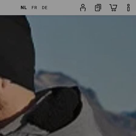
NL
FR
DE
ers
Populariteit
Jackzoeker