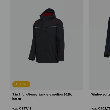
NIEUW
3 in 1 functioneel jack e.s.motion 2020,
Winter-soft
heren
v.a.
€ 157,18
v.a.
€ 102,7