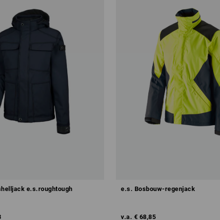
shelljack e.s.roughtough
e.s. Bosbouw-regenjack
3
v.a.
€ 68,85