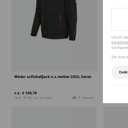
U kunt uw
instelling
configure
Zie voor 
Cooki
Winter softshelljack e.s.motion 2020, heren
Winter softs
v.a.
€ 108,78
v.a.
€ 114,8
(incl. BTW) v.a. 10 stuks
15
kleuren
(incl. BTW) v.