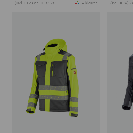
(incl. BTW) v.a. 10 stuks
14
kleuren
(incl. BTW) v.