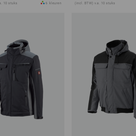
a. 10 stuks
6
kleuren
(incl. BTW) v.a. 10 stuks