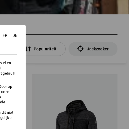
FR
DE
ers
Populariteit
Jackzoeker
houd en
ij
t gebruik
Door op
p onze
s
nde
dit niet
gelijke