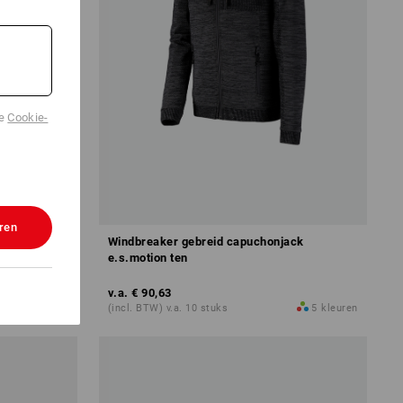
de
Cookie-
ren
, heren
Windbreaker gebreid capuchonjack
e.s.motion ten
v.a.
€ 90,63
6
kleuren
(incl. BTW) v.a. 10 stuks
5
kleuren