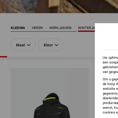
KLEDING
HEREN
WERKJASSEN
WINTERJASSEN
Maat
Kleur
Uw optima
een soepe
gebruiken
van gegev
Om u gepe
de knop '
website v
gegevens 
doeleinde
productaa
wenst, kun
cookies 