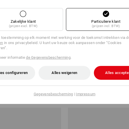
Zakelijke klant
Particuliere klant
(prijzen excl. BTW)
(prijzen incl. BTW)
 toestemming op elk moment met werking voor de toekomst intrekken via 
en
in ons privacybeleid. U kunt uw keuze ook aanpassen onder “Cookies
ren”.
meer informatie
de Gegevensbescherming
.
es configureren
Alles weigeren
Alles accepte
helljack e.s.vision
3 in 1 functionele jack e.s.vision
3
v.a.
€ 169,28
Gegevensbescherming
|
Impressum
a. 10 stuks
7
kleuren
(incl. BTW) v.a. 10 stuks