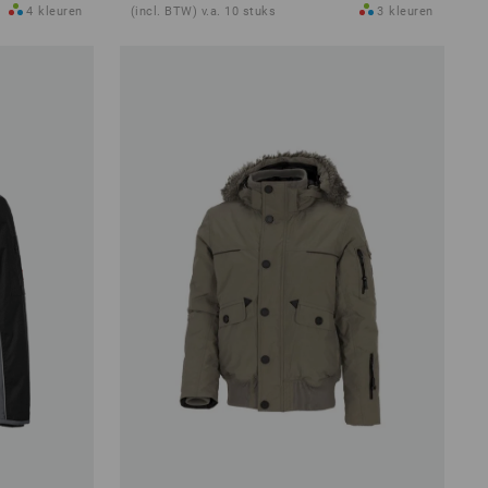
4
kleuren
(incl. BTW) v.a. 10 stuks
3
kleuren