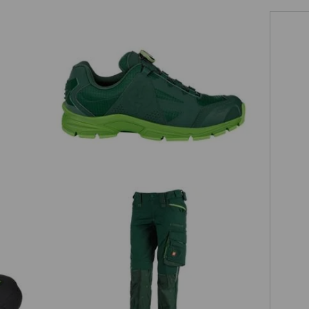
O1 Werkschoenen e.s. Corvids II low
D
jam
Damesbroek e.s.motion 2020