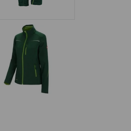
tshelljack e.s.motion 2020, dames