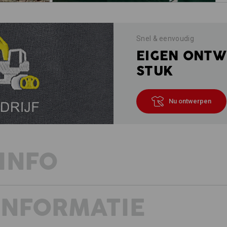
Snel & eenvoudig
EIGEN ONTW
STUK
Nu ontwerpen
INFO
INFORMATIE
LETS GO!
Perfect voor iedereen, die nog meer
bescherming van het bovenlichaam,