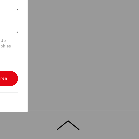
-
IGEN
-element, speciaal voor directe
evensblad".
2020 workerzakken.
 de
ookies
Logoservice
 uw zakken
eren