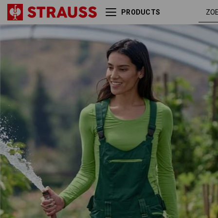
PRODUCTS
Damestuinbroek e.s.motion
groen /
2020
zeegroe