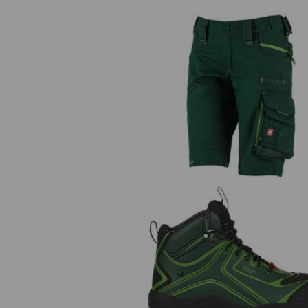
Short e.s.motion 2020, dames
e.s. S3 Veiligheidsschoenen Ka