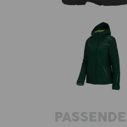
3-in-1 functioneel jack e.s.moti
2020, dames
PASSENDE