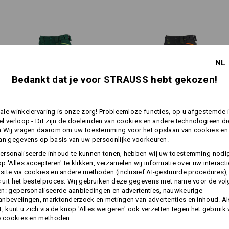
linker pijp: meerdelige cargoz
verleden! Op bijzonder belaste 
®
CORDURA
versterkt hoofdvak
zorgen sterke
3-voudige nade
schuin smartphonevak, een vei
de zwaarste klussen moeiteloo
duimstokzak aan de binnenka
aan weerszijden ritsventilati
borststuk met binnen- en buite
in lengte verstelbare schoude
NL
elastische bewegingszone op
Bedankt dat je voor STRAUSS hebt gekozen!
decente reflectoren
1
/
3
OOL-FACTOR
kniebeschermers en
workerzak
m
eur contrasterende ritsen aan de
le winkelervaring is onze zorg! Probleemloze functies, op u afgestemde 
e.s. kniebeschermers, dames
/
e.s. 
er niet alleen cool uit, ze
l verloop - Dit zijn de doeleinden van cookies en andere technologieën di
damestuinbroek e.s.motion 2020 maat
bouwde warmte naar buiten,
n.Wij vragen daarom om uw toestemming voor het opslaan van cookies en
1
/
4
en heel flexibel. Voor een goed
an gegevens op basis van uw persoonlijke voorkeuren.
Materiaal:
Damesbroek e.s.​motion 2020
Damesbroek e.s.​motion 2020
Bovenmateriaal
65
%
Polyester
/
35
ersonaliseerde inhoud te kunnen tonen, hebben wij uw toestemming nodi
meer
winter­
p 'Alles accepteren' te klikken, verzamelen wij informatie over uw interact
Wasvoorschrift:
ite via cookies en andere methoden (inclusief AI-gestuurde procedures),
Machinewas 60°C
uit het bestelproces. Wij gebruiken deze gegevens met name voor de vo
n: gepersonaliseerde aanbiedingen en advertenties, nauwkeurige
Dezelfde functies:
Dezelfde functies:
Drogen in droger
nbevelingen, marktonderzoek en metingen van advertenties en inhoud. Als
Chemisch reinigen met
t, kunt u zich via de knop 'Alles weigeren' ook verzetten tegen het gebruik
perchloorethyleen mogelijk
e cookies en methoden.