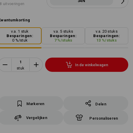
34N
8 uitvoeringen
Kwantumkorting
v.a. 1 stuk
v.a. 5 stuks
v.a. 20 stuks
Besparingen:
Besparingen:
Besparingen:
0
%/
stuk
7
%/
stuks
13
%/
stuks
In de winkelwagen
stuk
Markeren
Delen
Vergelijken
Personaliseren