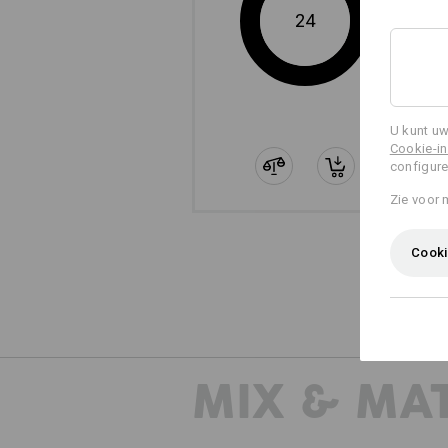
24
U kunt uw
Cookie-in
configure
Zie voor 
De apart 
Cooki
MIX & MA