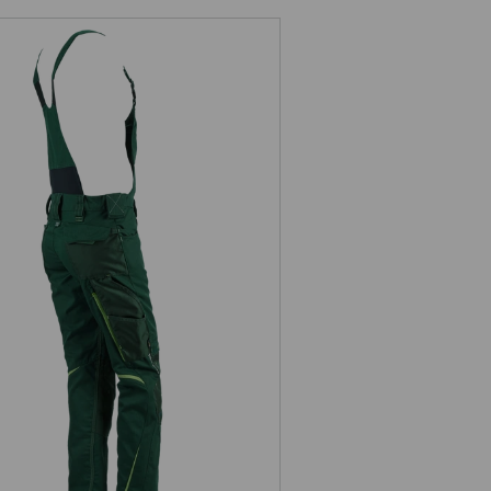
amestuinbroek e.s.motion 2020