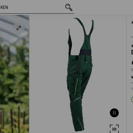
incl. BTW
€ 90,63
34N
n
excl. verzendkos
v
v