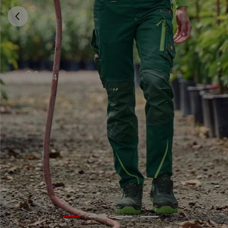
01
/
04