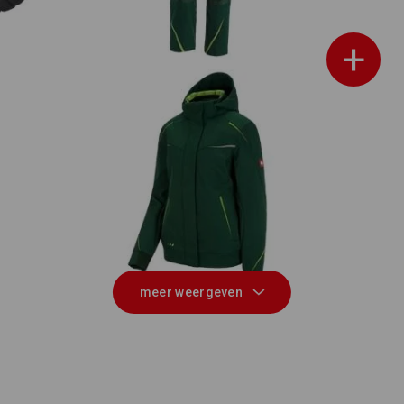
+
on
Winter softshelljack e.s.motion 2020,
Sof
dames
meer weergeven