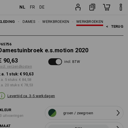
NL
FR
DE
ten
stuk
KLEDING
DAMES
WERKBROEKEN
WERKBROEKEN
<   
TERUG
#
65756
Damestuinbroek e.s.motion 2020
€ 90,63
incl. BTW
excl. verzendkosten
v.a. 1 stuk:
€ 90,63
.a. 5 stuks:
€ 84,58
.a. 20 stuks:
€ 78,53
Levertijd ca. 3-5 werkdagen
KLEUR
groen / zeegroen
3 uitvoeringen
MAAT