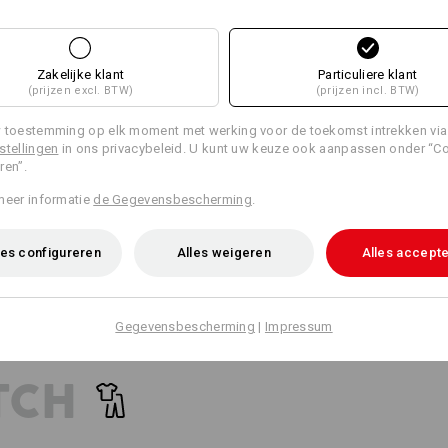
WORKERZAKKEN 
21
20
GEWOON BEVEST
Brede riemlussen met klitteband
Zakelijke klant
Particuliere klant
Meer informatie is te vinden op "Geg
bevestiging van de e.s.motion 
(prijzen excl. BTW)
(prijzen incl. BTW)
+2 andere functies
Gegevensblad
 toestemming op elk moment met werking voor de toekomst intrekken via
stellingen
in ons privacybeleid. U kunt uw keuze ook aanpassen onder “C
ren”.
NOG MEER PLAATS
Personalisatie:
meer informatie
de Gegevensbescherming
.
Zelf vormgeven
verkrijgbare gereedschapstassen zijn de perfecte aanvulling op
es configureren
Alles weigeren
Alles accept
Alle details vergelijken
en bieden meer plaats voor uw gereedschap!
Gegevensbescherming
|
Impressum
bijpassende tassen
bijpassende riem
TCH