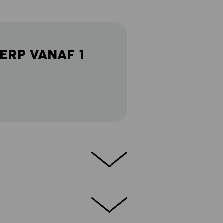
ERP VANAF 1
 motion 2020 wil. Meer opbergruimte, meer
 meer draagcomfort. De damestuinbroek