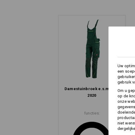
WERKBROEK MET C
En dat in twee betekenissen. De in kl
Uw optima
achterkant van het dijbeengebied zien 
een soepe
zorgen ook voor cool comfort: Opge
gebruike
frisse lucht naar binnen – heel snel 
gebruik v
klimaat, zelfs bij zweterige banen.
Dames­tuinbroek e.s.​motion
Om u gep
2020
op de kno
onze webs
gegevens 
doeleinde
functies:
productaa
niet wens
dergelijk