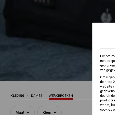
Uw optima
een soepe
gebruiken
van gegev
Om u gepe
de knop '
website v
gegevens 
doeleinde
KLEDING
DAMES
WERKBROEKEN
productaa
wenst, kun
cookies 
Maat
Kleur