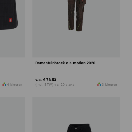
Damestuinbroek e.s.motion 2020
v.a.
€ 78,53
4
kleuren
(incl. BTW) v.a. 20 stuks
3
kleuren