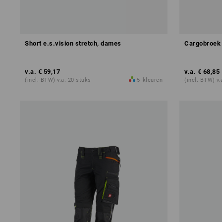
Short e.s.vision stretch, dames
Cargobroek 
v.a.
€ 59,17
v.a.
€ 68,85
(incl. BTW) v.a. 20 stuks
5
kleuren
(incl. BTW) v.