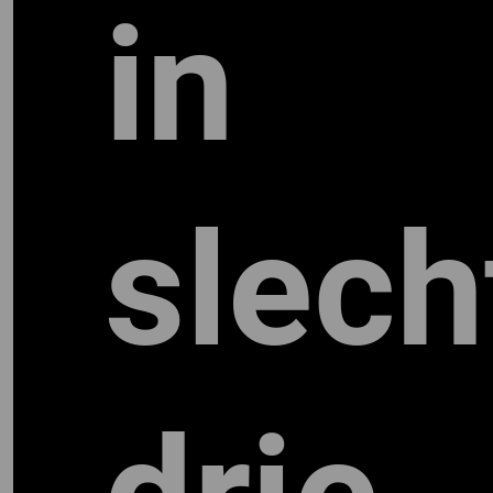
in
slech