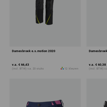
Damesbroek e.s.motion 2020
Damesbroek 
v.a.
€ 66,43
v.a.
€ 60,38
(incl. BTW) v.a. 20 stuks
12
kleuren
(incl. BTW) v.