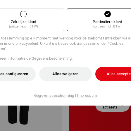
Zakelijke klant
Particuliere klant
(prijzen excl. BTW)
(prijzen incl. BTW)
 toestemming op elk moment met werking voor de toekomst intrekken via 
en
in ons privacybeleid. U kunt uw keuze ook aanpassen onder “Cookies
ren”.
ACTIE-
SETS
meer informatie
de Gegevensbescherming
.
MET VEEL
es configureren
Alles weigeren
Alles accepte
GRATIS
ARTIKELEN
Gegevensbescherming
|
Impressum
naar alle
actiesets