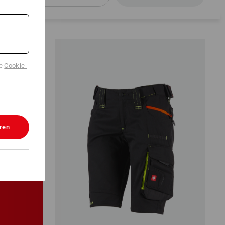
de
Cookie-
ren
!