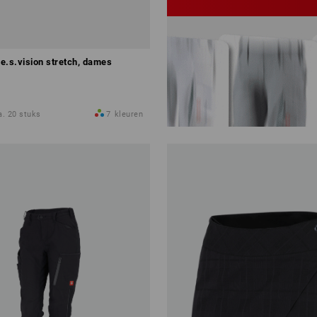
e.s.vision stretch, dames
a. 20 stuks
7
kleuren
deze set configureren