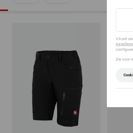
U kunt uw
instelling
configure
Zie voor 
Cooki