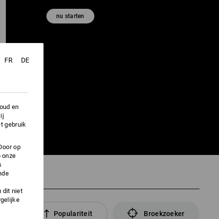
nu starten
FR
DE
houd en
ij
t gebruik
Door op
p onze
s
nde
dit niet
gelijke
rs
Populariteit
Broekzoeker