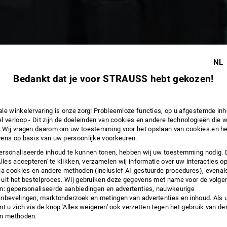
NL
Bedankt dat je voor STRAUSS hebt gekozen!
le winkelervaring is onze zorg! Probleemloze functies, op u afgestemde in
l verloop - Dit zijn de doeleinden van cookies en andere technologieën die w
.Wij vragen daarom om uw toestemming voor het opslaan van cookies en he
ens op basis van uw persoonlijke voorkeuren.
rsonaliseerde inhoud te kunnen tonen, hebben wij uw toestemming nodig. 
Alles accepteren' te klikken, verzamelen wij informatie over uw interacties o
ia cookies en andere methoden (inclusief AI-gestuurde procedures), evenal
uit het bestelproces. Wij gebruiken deze gegevens met name voor de volge
n: gepersonaliseerde aanbiedingen en advertenties, nauwkeurige
nbevelingen, marktonderzoek en metingen van advertenties en inhoud. Als u 
t u zich via de knop 'Alles weigeren' ook verzetten tegen het gebruik van der
en methoden.
67 Artikelen
andere Filte