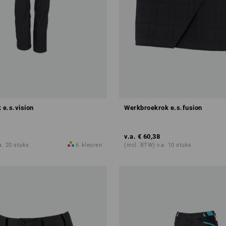
e.s.vision
Werkbroekrok e.s.fusion
v.a.
€ 60,38
a. 20 stuks
6
kleuren
(incl. BTW) v.a. 10 stuks