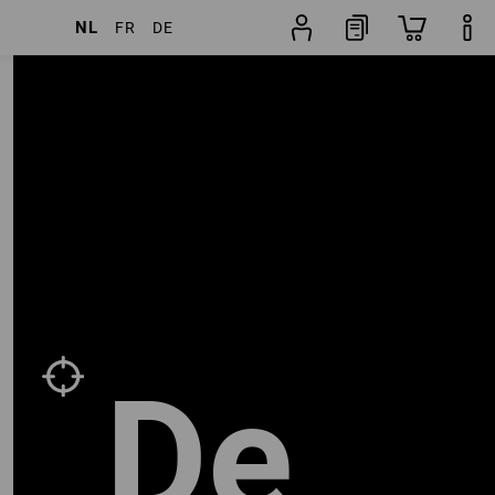
NL
FR
DE
rs
Populariteit
Broekzoeker
De