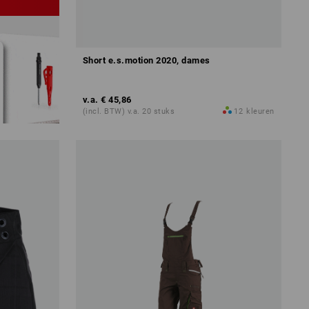
Short e.s.motion 2020, dames
v.a.
€ 45,86
(incl. BTW) v.a. 20 stuks
12
kleuren