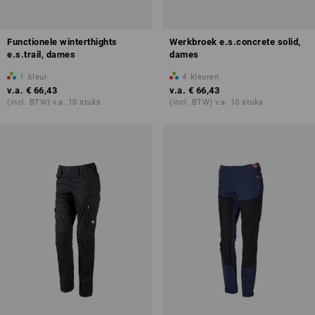
Functionele winterthights
Werkbroek e.s.concrete solid,
e.s.trail, dames
dames
1
kleur
4
kleuren
v.a.
€ 66,43
v.a.
€ 66,43
(incl. BTW) v.a. 10 stuks
(incl. BTW) v.a. 10 stuks