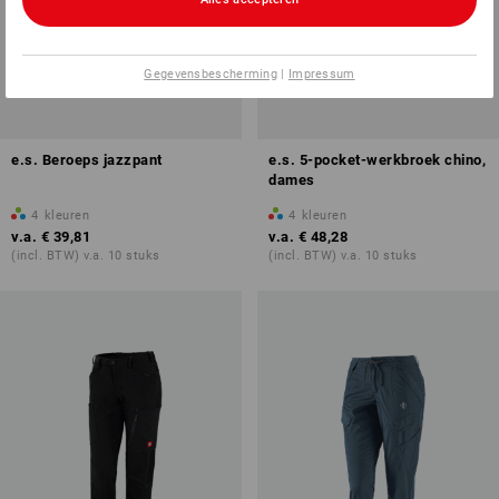
Gegevensbescherming
|
Impressum
e.s. Beroeps jazzpant
e.s. 5-pocket-werkbroek chino,
dames
4
kleuren
4
kleuren
v.a.
€ 39,81
v.a.
€ 48,28
(incl. BTW) v.a. 10 stuks
(incl. BTW) v.a. 10 stuks