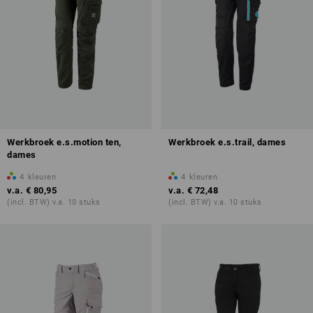
Werkbroek e.s.motion ten,
Werkbroek e.s.trail, dames
dames
4
kleuren
4
kleuren
v.a.
€ 80,95
v.a.
€ 72,48
(incl. BTW) v.a. 10 stuks
(incl. BTW) v.a. 10 stuks