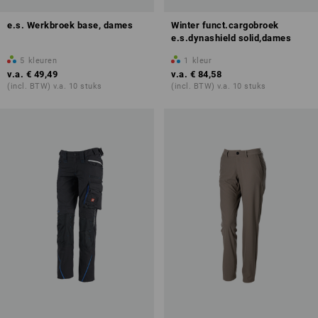
e.s. Werkbroek base, dames
Winter funct.cargobroek
e.s.dynashield solid,dames
5
kleuren
1
kleur
v.a.
€ 49,49
v.a.
€ 84,58
(incl. BTW) v.a. 10 stuks
(incl. BTW) v.a. 10 stuks