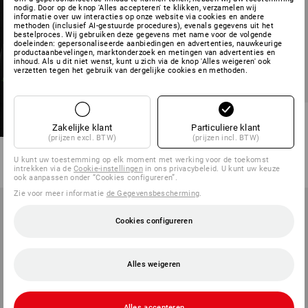
nodig. Door op de knop 'Alles accepteren' te klikken, verzamelen wij
informatie over uw interacties op onze website via cookies en andere
methoden (inclusief AI-gestuurde procedures), evenals gegevens uit het
bestelproces. Wij gebruiken deze gegevens met name voor de volgende
doeleinden: gepersonaliseerde aanbiedingen en advertenties, nauwkeurige
productaanbevelingen, marktonderzoek en metingen van advertenties en
inhoud. Als u dit niet wenst, kunt u zich via de knop 'Alles weigeren' ook
verzetten tegen het gebruik van dergelijke cookies en methoden.
Cargobroek e.s.vintage, dames
Zakelijke klant
Particuliere klant
(prijzen excl. BTW)
(prijzen incl. BTW)
4
kleuren
v.a.
€ 66,43
U kunt uw toestemming op elk moment met werking voor de toekomst
(incl. BTW) v.a. 10 stuks
intrekken via de
Cookie-instellingen
in ons privacybeleid. U kunt uw keuze
ook aanpassen onder “Cookies configureren”.
Zie voor meer informatie
de Gegevensbescherming
.
Cookies configureren
Alles weigeren
Alles accepteren