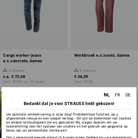
Cargo worker-jeans
Werkbroek e.s.iconic, dames
e.s.concrete, dames
2
kleuren
5
kleuren
v.a.
€ 72,48
€ 36,29
(incl. BTW) v.a. 10 stuks
(incl. BTW)
NL
FR
DE
ONTWERP HET ZELF!
Bedankt dat je voor STRAUSS hebt gekozen!
In een paar klikken uw gewenste
ontwerp – ideaal voor zware
Uw optimale winkelervaring is onze zorg! Probleemloze functies, op u
werkkleding
afgestemde inhoud en een soepel verloop - Dit zijn de doeleinden van cookies
en andere technologieën die wij gebruiken.Wij vragen daarom om uw
toestemming voor het opslaan van cookies en het gebruik van gegevens op
nu zelf vormgeven
basis van uw persoonlijke voorkeuren.
Om u gepersonaliseerde inhoud te kunnen tonen, hebben wij uw toestemming