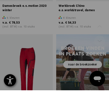
Damesbroek e.s.motion 2020
Werkbroek Chino
winter
e.s.work&travel, dames
6
kleuren
4
kleuren
v.a.
€ 78,53
v.a.
€ 54,33
(incl. BTW) v.a. 10 stuks
(incl. BTW) v.a. 10 stuks
BROEKEN VINDEN
IN PLAATS ZOEKEN
naar de broekzoeker