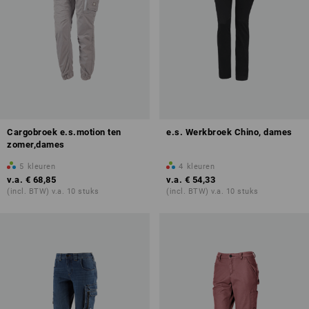
Cargobroek e.s.motion ten
e.s. Werkbroek Chino, dames
zomer,dames
5
kleuren
4
kleuren
v.a.
€ 68,85
v.a.
€ 54,33
(incl. BTW) v.a. 10 stuks
(incl. BTW) v.a. 10 stuks