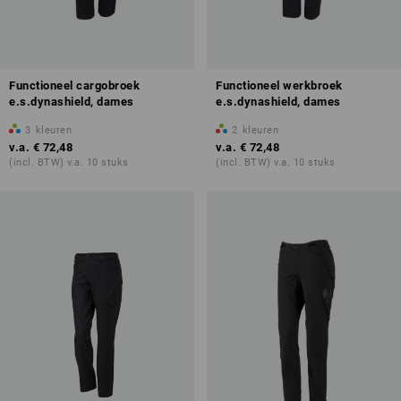
Functioneel cargobroek
Functioneel werkbroek
e.s.dynashield, dames
e.s.dynashield, dames
3
kleuren
2
kleuren
v.a.
€ 72,48
v.a.
€ 72,48
(incl. BTW) v.a. 10 stuks
(incl. BTW) v.a. 10 stuks