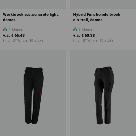
Werkbroek e.s.concrete light,
Hybrid Functionele broek
dames
e.s.trail, dames
4
kleuren
6
kleuren
v.a.
€ 66,43
v.a.
€ 60,38
(incl. BTW) v.a. 10 stuks
(incl. BTW) v.a. 10 stuks