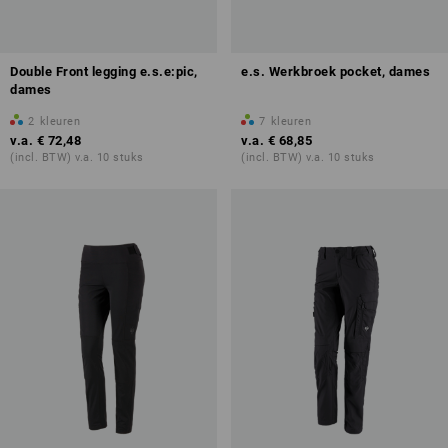
Double Front legging e.s.e:pic,
e.s. Werkbroek pocket, dames
dames
2
kleuren
7
kleuren
v.a.
€ 72,48
v.a.
€ 68,85
(incl. BTW) v.a. 10 stuks
(incl. BTW) v.a. 10 stuks