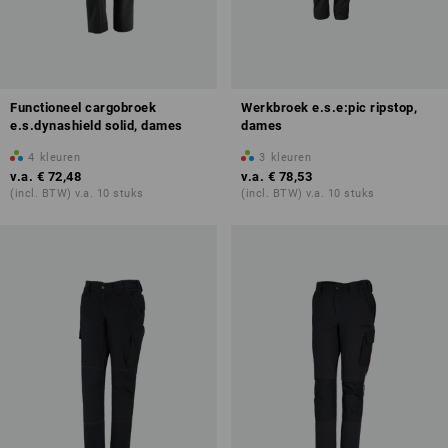
Functioneel cargobroek
Werkbroek e.s.e:pic ripstop,
e.s.dynashield solid, dames
dames
4
kleuren
3
kleuren
v.a.
€ 72,48
v.a.
€ 78,53
(incl. BTW) v.a. 10 stuks
(incl. BTW) v.a. 10 stuks