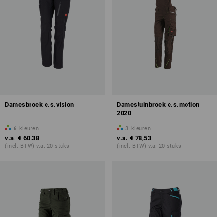
Damesbroek e.s.vision
Damestuinbroek e.s.motion
2020
6
kleuren
3
kleuren
v.a.
€ 60,38
v.a.
€ 78,53
(incl. BTW) v.a. 20 stuks
(incl. BTW) v.a. 20 stuks