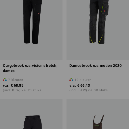
Cargobroek e.s.vision stretch,
Damesbroek e.s.motion 2020
dames
7
kleuren
12
kleuren
v.a.
€ 68,85
v.a.
€ 66,43
(incl. BTW) v.a. 20 stuks
(incl. BTW) v.a. 20 stuks