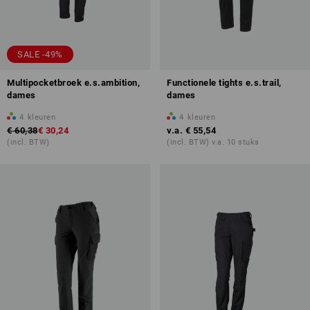
SALE -49%
Multipocketbroek e.s.ambition,
Functionele tights e.s.trail,
dames
dames
4
kleuren
4
kleuren
€ 60,38
€ 30,24
v.a.
€ 55,54
(incl. BTW)
(incl. BTW) v.a. 10 stuks