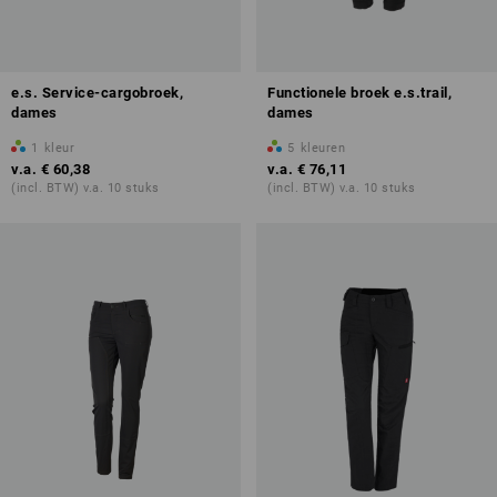
e.s. Service-cargobroek,
Functionele broek e.s.trail,
dames
dames
1
kleur
5
kleuren
v.a.
€ 60,38
v.a.
€ 76,11
(incl. BTW) v.a. 10 stuks
(incl. BTW) v.a. 10 stuks