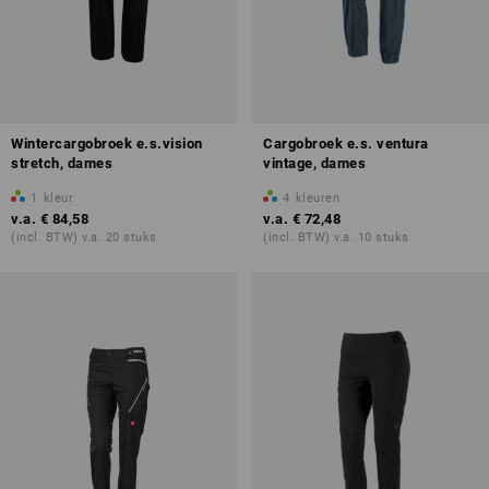
Wintercargobroek e.s.vision
Cargobroek e.s. ventura
stretch, dames
vintage, dames
1
kleur
4
kleuren
v.a.
€ 84,58
v.a.
€ 72,48
(incl. BTW) v.a. 20 stuks
(incl. BTW) v.a. 10 stuks