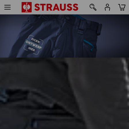
35
bedrukken & borduren - vanaf 1 stuk
Nu eenvoudig online vormgeven
meer lezen