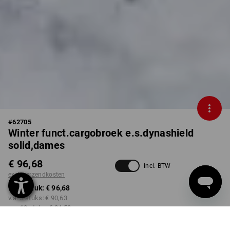
#
62705
Winter funct.cargobroek e.s.dynashield
solid,dames
€ 96,68
incl. BTW
excl. verzendkosten
v.a. 1 stuk:
€ 96,68
v.a. 3 stuks:
€ 90,63
v.a. 10 stuks:
€ 84,58
Levertijd ca. 3-5 werkdagen