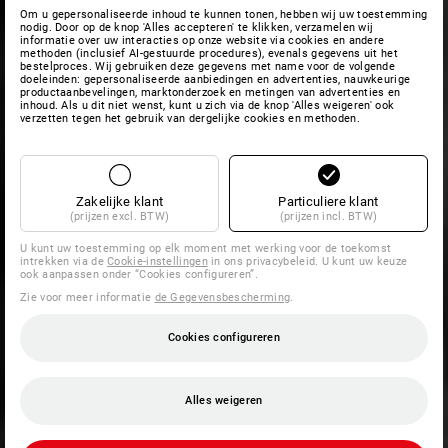
Om u gepersonaliseerde inhoud te kunnen tonen, hebben wij uw toestemming
nodig. Door op de knop 'Alles accepteren' te klikken, verzamelen wij
informatie over uw interacties op onze website via cookies en andere
methoden (inclusief AI-gestuurde procedures), evenals gegevens uit het
bestelproces. Wij gebruiken deze gegevens met name voor de volgende
doeleinden: gepersonaliseerde aanbiedingen en advertenties, nauwkeurige
productaanbevelingen, marktonderzoek en metingen van advertenties en
inhoud. Als u dit niet wenst, kunt u zich via de knop 'Alles weigeren' ook
verzetten tegen het gebruik van dergelijke cookies en methoden.
Zakelijke klant
Particuliere klant
(prijzen excl. BTW)
(prijzen incl. BTW)
U kunt uw toestemming op elk moment met werking voor de toekomst
intrekken via de
Cookie-instellingen
in ons privacybeleid. U kunt uw keuze
ook aanpassen onder “Cookies configureren”.
Zie voor meer informatie
de Gegevensbescherming
.
Cookies configureren
Alles weigeren