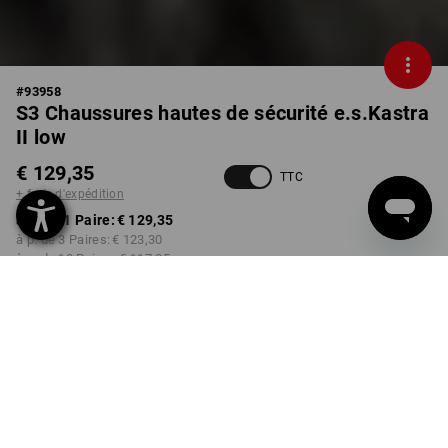
#
93958
S3 Chaussures hautes de sécurité e.s.Kastra
II low
€ 129,35
TTC
+ frais d'expédition
à p. de 1 Paire:
€ 129,35
à p. de 3 Paires:
€ 123,30
à p. de 10 Paires:
€ 117,25
Délai de livraison est d'env.
3 à 5 jours ouvrables
COULEUR
TAILLE
40
choisir
choisir
marron / noisette