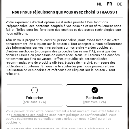
FR
NL
DE
Nous nous réjouissons que vous ayez choisi STRAUSS !
Votre expérience d'achat optimale est notre priorité ! Des fonctions
irréprochables, des contenus adaptés à vos besoins et un déroulement sans
faille - Telles sont les fonctions des cookies et des autres technologies que
nous utilisons.
Afin de vous proposer du contenu personnalisé, nous avons besoin de votre
consentement. En cliquant sur le bouton « Tout accepter », nous collecterons
des informations sur vos interactions sur notre site via des cookies et
d'autres méthodes (y compris des procédés basés sur l'IA), ainsi que des
données issues du processus de commande. Nous utiliserons ces données
notamment aux fins suivantes : offres et publicités personnalisées,
recommandations de produits ciblées, études de marché, et mesure des
publicités et contenus. Si vous ne le souhaitez pas, vous pouvez refuser
l'utilisation de ces cookies et méthodes en cliquant sur le bouton « Tout
refuser ».
Entreprise
Particulier
(prix sans TVA)
(prix avec TVA)
Vous pouvez retirer votre consentement à tout moment avec effet futur via
les
Paramètres des cookies
dans notre politique de confidentialité. Vous
pouvez également personnaliser votre sélection sous « Configurer les
cookies ».