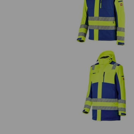
Veste softshell de signal. d'hive
e.s.motion 24/7
Parka Softshell d'hiver visibilit
e.s.motion 24/7