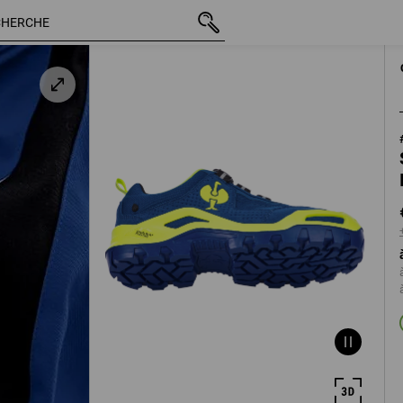
TTC
€ 129,35
40
+ frais d'expédi