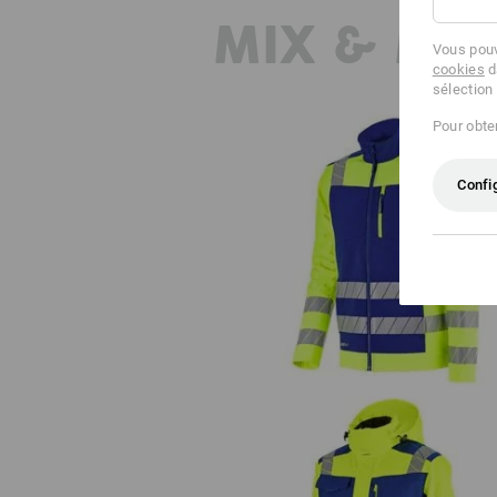
MIX & MA
Vous pouv
cookies
d
sélection
Pour obten
Confi
Veste softshell de signalisatio
e.s.motion 24/7