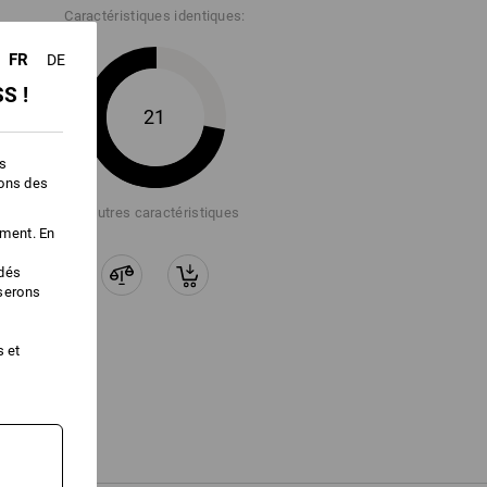
Caractéristiques identiques:
té.
FR
DE
" pour obtenir plus d'informations.
S !
21
es
ions des
+3 autres caractéristiques
ement. En
édés
iserons
s et