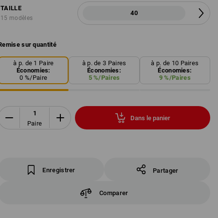
TAILLE
40
15 modèles
Remise sur quantité
à p. de 1 Paire
à p. de 3 Paires
à p. de 10 Paires
Économies:
Économies:
Économies:
0
%/
Paire
5
%/
Paires
9
%/
Paires
Dans le panier
Paire
Enregistrer
Partager
Comparer