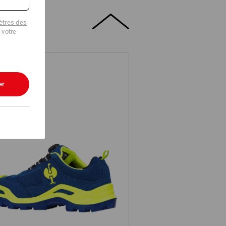
tres des
 votre
er
3 Chaussures hautes de sécurité
e.s.Kastra II low