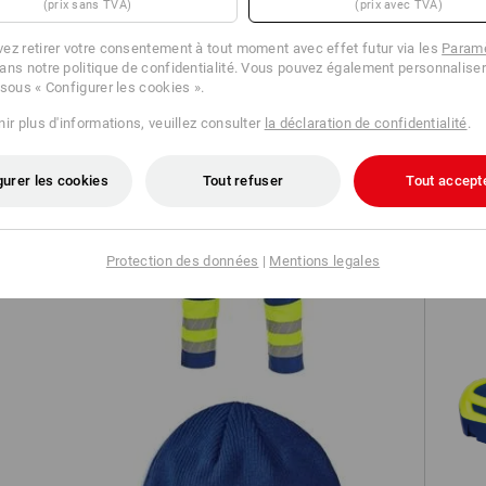
(prix sans TVA)
(prix avec TVA)
TCH
ez retirer votre consentement à tout moment avec effet futur via les
Paramè
ans notre politique de confidentialité. Vous pouvez également personnaliser
 sous « Configurer les cookies ».
ir plus d'informations, veuillez consulter
la déclaration de confidentialité
.
gurer les cookies
Tout refuser
Tout accept
n
Pantalon à taille élast. signal.
e.s.motion 24/7
Protection des données
|
Mentions legales
S