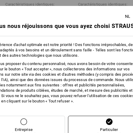
Caractéristiques identiques:
Caractéristiques identiques:
fonctionne le principe de la respirabili
plus
NL
Cliquez sur le bouton "Fiche technique
us nous réjouissons que vous ayez choisi STRAUS
28
22
Fiche technique
rience d'achat optimale est notre priorité ! Des fonctions irréprochables, d
adaptés à vos besoins et un déroulement sans faille - Telles sont les fonct
t des autres technologies que nous utilisons.
+4 autres caractéristiques
ous proposer du contenu personnalisé, nous avons besoin de votre consent
sur le bouton « Tout accepter », nous collecterons des informations sur vos
ons sur notre site via des cookies et d'autres méthodes (y compris des proc
 l'IA), ainsi que des données issues du processus de commande. Nous util
es notamment aux fins suivantes : offres et publicités personnalisées,
ations de produits ciblées, études de marché, et mesure des publicités et
 Si vous ne le souhaitez pas, vous pouvez refuser l'utilisation de ces cookie
en cliquant sur le bouton « Tout refuser ».
Comparer tous les détails
Entreprise
Particulier