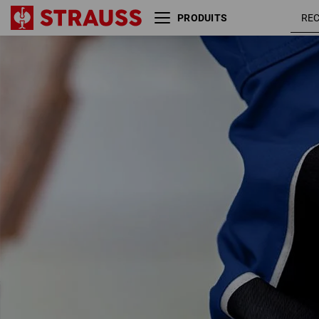
PRODUITS
S3 Chaussures hautes de
bleu royal
sécurité e.s.Kastra II low
/ jaune
fluo