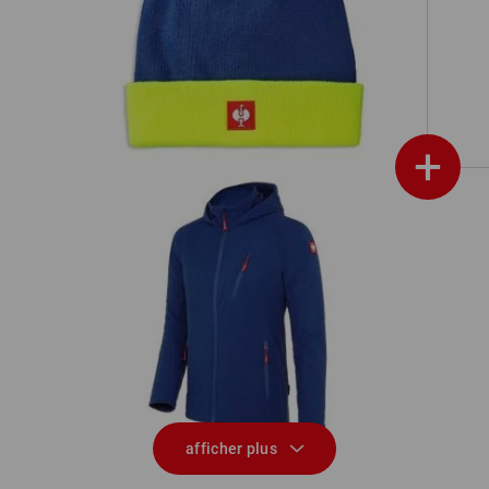
r
Bonnet tricoté e.s.motion 24/7
+
é
Veste à capuche en laine polaire
e.s.motion 2020
afficher plus