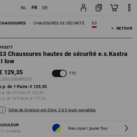
FR
NL
DE
tion
Paire
CHAUSSURES
CHAUSSURES DE SÉCURITÉ
S3
<   
RETOUR
#
93377
S3 Chaussures hautes de sécurité e.s.Kastra
II low
€ 129,35
TTC
+ frais d'expédition
à p. de 1 Paire:
€ 129,35
à p. de 3 Paires:
€ 123,30
à p. de 10 Paires:
€ 117,25
Délai de livraison est d'env. 3 à 5 jours ouvrables
COULEUR
bleu royal / jaune fluo
11 modèles