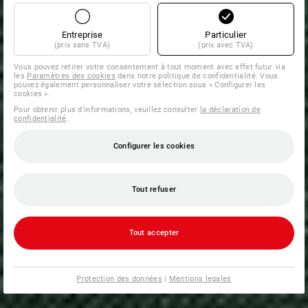
Entreprise
Particulier
(prix sans TVA)
(prix avec TVA)
Vous pouvez retirer votre consentement à tout moment avec effet futur via
les
Paramètres des cookies
dans notre politique de confidentialité. Vous
pouvez également personnaliser votre sélection sous « Configurer les
cookies ».
Pour obtenir plus d'informations, veuillez consulter
la déclaration de
confidentialité
.
Configurer les cookies
Tout refuser
Tout accepter
Protection des données
|
Mentions legales