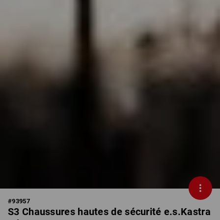
#
93957
S3 Chaussures hautes de sécurité e.s.Kastra