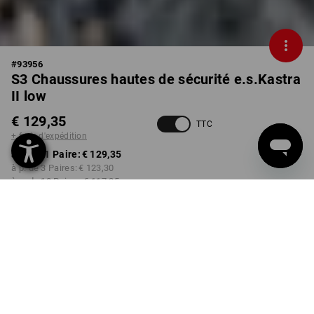
#
93956
S3 Chaussures hautes de sécurité e.s.Kastra
II low
€ 129,35
TTC
+ frais d'expédition
à p. de 1 Paire:
€ 129,35
à p. de 3 Paires:
€ 123,30
à p. de 10 Paires:
€ 117,25
Délai de livraison est d'env.
3 à 5 jours ouvrables
COULEUR
TAILLE
40
choisir
choisir
noir / rouge vif / bleu gentiane