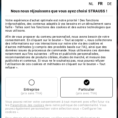
FR
NL
DE
Nous nous réjouissons que vous ayez choisi STRAUSS !
Votre expérience d'achat optimale est notre priorité ! Des fonctions
irréprochables, des contenus adaptés à vos besoins et un déroulement sans
faille - Telles sont les fonctions des cookies et des autres technologies que
nous utilisons.
Afin de vous proposer du contenu personnalisé, nous avons besoin de votre
consentement. En cliquant sur le bouton « Tout accepter », nous collecterons
des informations sur vos interactions sur notre site via des cookies et
d'autres méthodes (y compris des procédés basés sur l'IA), ainsi que des
données issues du processus de commande. Nous utiliserons ces données
notamment aux fins suivantes : offres et publicités personnalisées,
recommandations de produits ciblées, études de marché, et mesure des
publicités et contenus. Si vous ne le souhaitez pas, vous pouvez refuser
l'utilisation de ces cookies et méthodes en cliquant sur le bouton « Tout
refuser ».
Entreprise
Particulier
(prix sans TVA)
(prix avec TVA)
Vous pouvez retirer votre consentement à tout moment avec effet futur via
les
Paramètres des cookies
dans notre politique de confidentialité. Vous
pouvez également personnaliser votre sélection sous « Configurer les
cookies ».