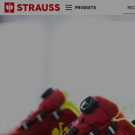
PRODUITS
S3 Chaussures hautes de
rouge /
sécurité e.s.Kastra II low
jaune
fluo