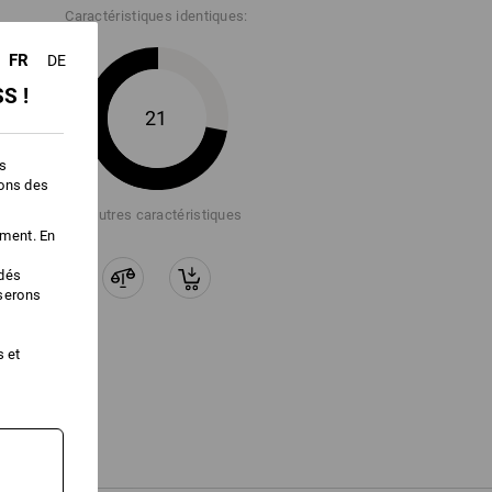
Caractéristiques identiques:
té.
FR
DE
" pour obtenir plus d'informations.
S !
21
es
ions des
+3 autres caractéristiques
ement. En
édés
iserons
s et