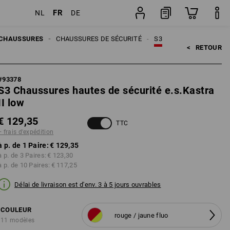
FR
NL
DE
ion
Paire
CHAUSSURES
CHAUSSURES DE SÉCURITÉ
S3
<   
RETOUR
#
93378
S3 Chaussures hautes de sécurité e.s.Kastra
II low
€ 129,35
TTC
+ frais d'expédition
à p. de 1 Paire:
€ 129,35
à p. de 3 Paires:
€ 123,30
à p. de 10 Paires:
€ 117,25
Délai de livraison est d'env. 3 à 5 jours ouvrables
COULEUR
rouge / jaune fluo
11 modèles