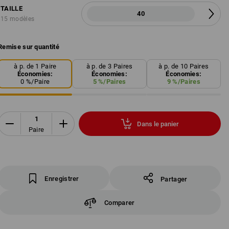
TAILLE
40
15 modèles
Remise sur quantité
à p. de 1 Paire
à p. de 3 Paires
à p. de 10 Paires
Économies:
Économies:
Économies:
0
%/
Paire
5
%/
Paires
9
%/
Paires
Dans le panier
Paire
Enregistrer
Partager
Comparer