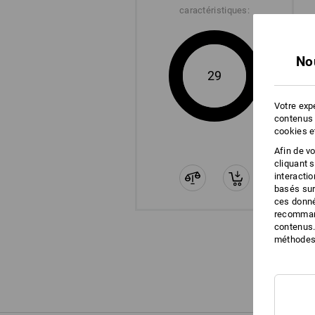
caractéristiques:
No
29
Votre expé
contenus 
cookies e
Afin de v
cliquant 
interacti
basés sur
ces donné
recommand
contenus.
méthodes 