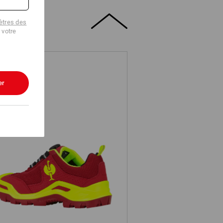
tres des
 votre
er
3 Chaussures hautes de sécurité
e.s.Kastra II low