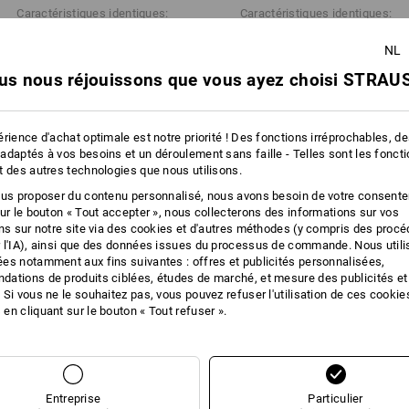
Caractéristiques identiques:
Caractéristiques identiques:
fonctionne le principe de la respirabili
plus
NL
Cliquez sur le bouton "Fiche technique
us nous réjouissons que vous ayez choisi STRAUS
28
22
Fiche technique
rience d'achat optimale est notre priorité ! Des fonctions irréprochables, d
adaptés à vos besoins et un déroulement sans faille - Telles sont les fonct
t des autres technologies que nous utilisons.
+4 autres caractéristiques
ous proposer du contenu personnalisé, nous avons besoin de votre consent
sur le bouton « Tout accepter », nous collecterons des informations sur vos
ons sur notre site via des cookies et d'autres méthodes (y compris des proc
 l'IA), ainsi que des données issues du processus de commande. Nous util
es notamment aux fins suivantes : offres et publicités personnalisées,
ations de produits ciblées, études de marché, et mesure des publicités et
 Si vous ne le souhaitez pas, vous pouvez refuser l'utilisation de ces cookie
en cliquant sur le bouton « Tout refuser ».
Comparer tous les détails
Entreprise
Particulier