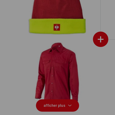
Bonnet tricoté e.s.motion 24/7
+
é
Chemise de travail e.s.classic, à
manches longues
afficher plus