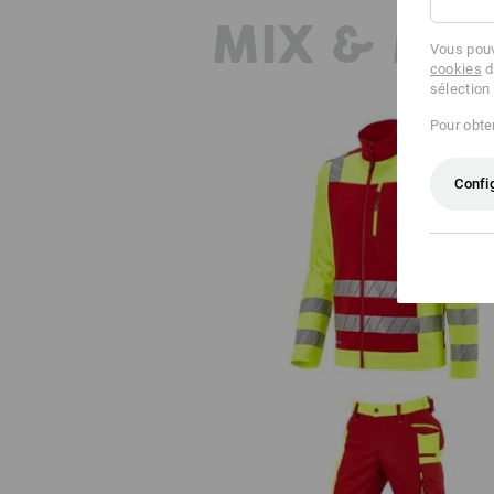
MIX & MA
Vous pouv
cookies
d
sélection
Pour obten
Confi
Veste softshell de signalisatio
e.s.motion 24/7