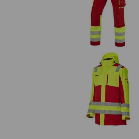
Pantalon à taille élast. signal.
e.s.motion 24/7
Parka Softshell d'hiver visibilit
e.s.motion 24/7