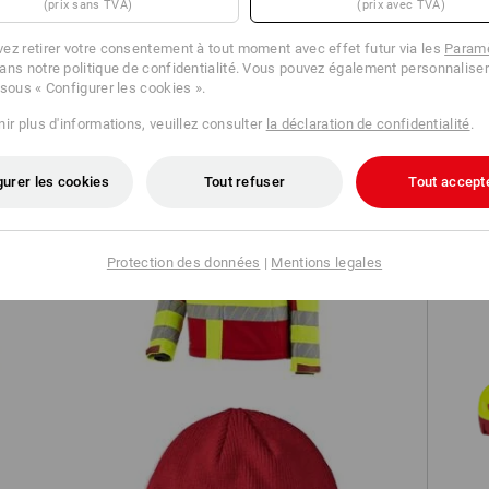
(prix sans TVA)
(prix avec TVA)
TCH
ez retirer votre consentement à tout moment avec effet futur via les
Paramè
ans notre politique de confidentialité. Vous pouvez également personnaliser
 sous « Configurer les cookies ».
ir plus d'informations, veuillez consulter
la déclaration de confidentialité
.
gurer les cookies
Tout refuser
Tout accept
n
Veste softshell de signal. d'hiver
e.s.motion 24/7
Protection des données
|
Mentions legales
S