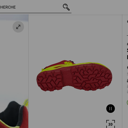
TTC
€ 129,35
40
+ frais d'expédit