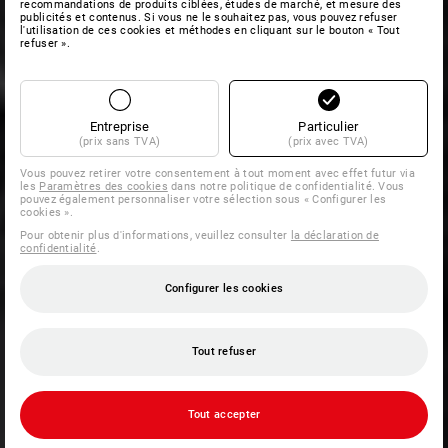
recommandations de produits ciblées, études de marché, et mesure des
publicités et contenus. Si vous ne le souhaitez pas, vous pouvez refuser
l'utilisation de ces cookies et méthodes en cliquant sur le bouton « Tout
refuser ».
Entreprise
Particulier
(prix sans TVA)
(prix avec TVA)
Vous pouvez retirer votre consentement à tout moment avec effet futur via
les
Paramètres des cookies
dans notre politique de confidentialité. Vous
pouvez également personnaliser votre sélection sous « Configurer les
cookies ».
Pour obtenir plus d'informations, veuillez consulter
la déclaration de
confidentialité
.
Configurer les cookies
Tout refuser
Tout accepter