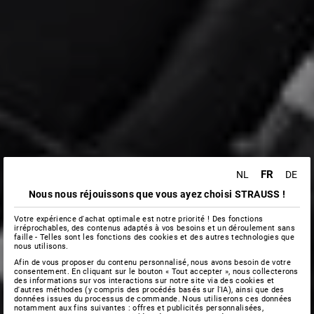
FR
NL
DE
Nous nous réjouissons que vous ayez choisi STRAUSS !
Votre expérience d'achat optimale est notre priorité ! Des fonctions
irréprochables, des contenus adaptés à vos besoins et un déroulement sans
faille - Telles sont les fonctions des cookies et des autres technologies que
nous utilisons.
Afin de vous proposer du contenu personnalisé, nous avons besoin de votre
consentement. En cliquant sur le bouton « Tout accepter », nous collecterons
des informations sur vos interactions sur notre site via des cookies et
d'autres méthodes (y compris des procédés basés sur l'IA), ainsi que des
données issues du processus de commande. Nous utiliserons ces données
notamment aux fins suivantes : offres et publicités personnalisées,