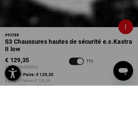
#
93788
S3 Chaussures hautes de sécurité e.s.Kastra
II low
€ 129,35
TTC
+ frais d'expédition
à p. de 1 Paire:
€ 129,35
à p. de 3 Paires:
€ 123,30
à p. de 10 Paires:
€ 117,25
Délai de livraison est d'env.
3 à 5 jours ouvrables
COULEUR
TAILLE
39
choisir
choisir