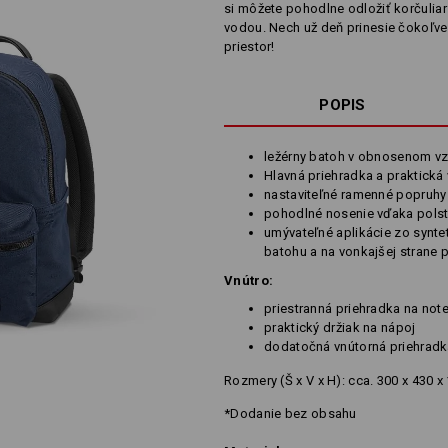
si môžete pohodlne odložiť korčuliars
vodou. Nech už deň prinesie čokoľve
priestor!
POPIS
ležérny batoh v obnosenom v
Hlavná priehradka a praktická
nastaviteľné ramenné popruhy
pohodlné nosenie vďaka pols
umývateľné aplikácie zo syntet
batohu a na vonkajšej strane
Vnútro:
priestranná priehradka na no
praktický držiak na nápoj
dodatočná vnútorná priehradk
Rozmery (Š x V x H): cca. 300 x 430 
*Dodanie bez obsahu