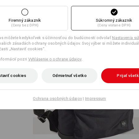
Firemný zákazník
Súkromný zákazník
(Ceny bez DPH)
(Ceny vrátane DPH)
las môžete kedykoľvek s účinnosťou do budúcnosti odvolať
Nastavenia s
našich zásadách ochrany osobných údajov. Svoj výber si môžete individuá
 časti „Nastaviť cookies“.
hlade
pruhoch
informácií pozri
Vyhlásenie o ochrane údajov
.
o
mi
taviť cookies
Odmietnuť všetko
Prijať všet
ligentné
Ochrana osobných údajov
|
Impressum