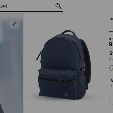
s DPH
51,54 €
bridlicová modrá
plus poštovné
O
#
B
5
pl
F
5