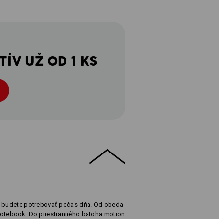
ÍV UŽ OD 1 KS
čo budete potrebovať počas dňa. Od obeda
notebook. Do priestranného batoha motion