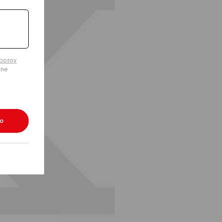
úborov
lne
ko