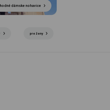
hodné dámske nohavice
v
pre ženy