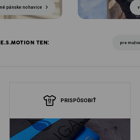
né pánske nohavice
v
E.S.MOTION TEN:
pre mužo
PRISPÔSOBIŤ