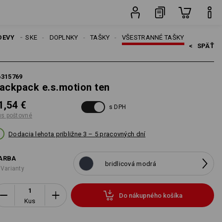
Kus
DEVY
PÁNSKE
DOPLNKY
TAŠKY
VŠESTRANNÉ TAŠKY
<   
SPÄŤ
6315769
ackpack e.s.motion ten
1,54 €
s DPH
us poštovné
Dodacia lehota približne 3 – 5 pracovných dní
ARBA
bridlicová modrá
 Varianty
Do nákupného košíka
Kus