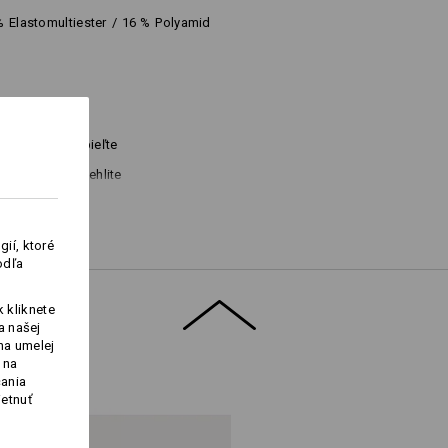
%
Elastomultiester
/
16
%
Polyamid
Nebieľte
Nežehlite
ií, ktoré
odľa
 kliknete
a našej
na umelej
 na
Logoservice
čania
ietnuť