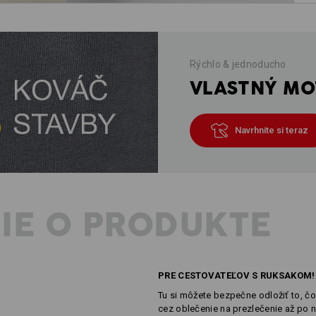
Rýchlo & jednoducho
VLASTNÝ MOT
Navrhnite si teraz
IE O PRODUKTE
PRE CESTOVATEĽOV S RUKSAKOM!
Tu si môžete bezpečne odložiť to, 
cez oblečenie na prezlečenie až po 