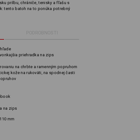
ku prilbu, chrániče, tenisky a fľašu s
k: tento batoh na to ponúka potrebný
PODROBNOSTI
zhľade
 vonkajšia priehradka na zips
trovaniu na chrbte a ramenným popruhom
ickej kože na rukoväti, na spodnej časti
 popruhov
tebook
a na zips
x 110 mm