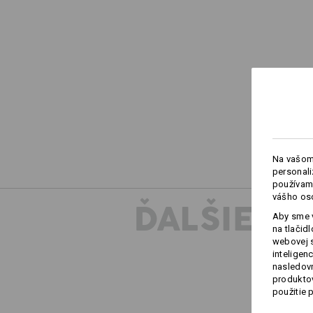
Na vašom
personali
používame
vášho os
ĎALŠIE I
Aby sme v
na tlačid
webovej 
inteligen
nasledovn
produktov
použitie 