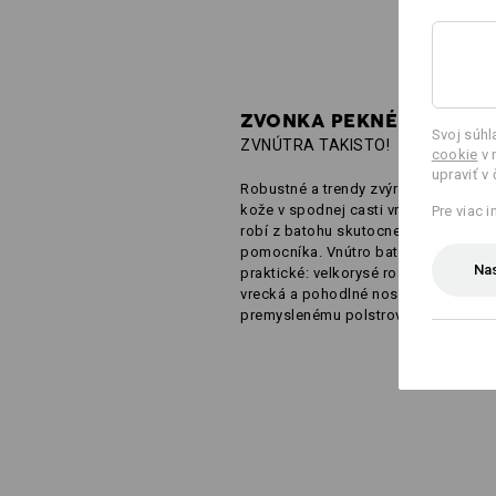
ZVONKA PEKNÉ,
Svoj súh
ZVNÚTRA TAKISTO!
cookie
v 
upraviť v
Robustné a trendy zvýraznenie vo vz
kože v spodnej casti vrecka a na po
Pre viac 
robí z batohu skutocne všestrannéh
pomocníka. Vnútro batoha je tiež vel
Nas
praktické: velkorysé rozvrhnutie, inte
vrecká a pohodlné nosenie vdaka
premyslenému polstrovaniu.