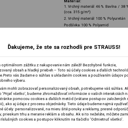
Material:
1. Vrchný materiál
46
%
Bavlna
/
38
(cca. 315 g/m²)
2. Vrchný materiál
100
%
Polyuretán
Podšívka
100
%
Polyamid
Návod na starostlivosť o výrobok:
Neperte
Ďakujeme, že ste sa rozhodli pre STRAUSS!
Nesušte v sušičke
Chemicky nečistiť
 optimálnom zážitku z nakupovanie nám záleží! Bezchybné funkcie,
viac
zovaný obsah a hladký priebeh – Toto sú účely cookies a ďalších technológ
.Preto vás žiadame o súhlas s ukladaním cookies a používaním údajov p
obného výberu.
NFORMÁCIE
ám mohli zobrazovať personalizovaný obsah, potrebujeme váš súhlas. Ak
lo 'Prijať všetko', budeme zhromažďovať informácie o vašich interakciách n
Prispôsobenie:
stránke pomocou cookies a ďalších metód (vrátane postupov založených 
cii), ako aj údaje z procesu objednávky. Tieto údaje budeme najmä využívať
Vytvoriť podľa seba
é účely: personalizované, na mieru šité ponuky a reklamy, presné odporú
, prieskum trhu a meranie reklám a obsahu. Ak si to neželáte, môžete zam
príslušných cookies a postupov kliknutím na tlačidlo 'Odmietnuť všetko'.